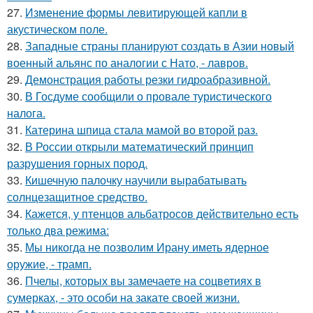
27.
Изменение формы левитирующей капли в
акустическом поле.
28.
Западные страны планируют создать в Азии новый
военный альянс по аналогии с Нато, - лавров.
29.
Демонстрация работы резки гидроабразивной.
30.
В Госдуме сообщили о провале туристического
налога.
31.
Катерина шпица стала мамой во второй раз.
32.
В России открыли математический принцип
разрушения горных пород.
33.
Кишечную палочку научили вырабатывать
солнцезащитное средство.
34.
Кажется, у птенцов альбатросов действительно есть
только два режима:
35.
Мы никогда не позволим Ирану иметь ядерное
оружие, - трамп.
36.
Пчелы, которых вы замечаете на соцветиях в
сумерках, - это особи на закате своей жизни.