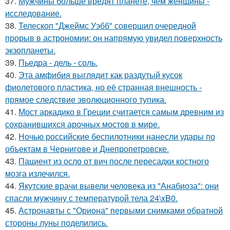
37.
Мужчины больше вредят планете, чем женщины -
исследование.
38.
Телескоп "Джеймс Уэбб" совершил очередной
прорыв в астрономии: он напрямую увидел поверхность
экзопланеты.
39.
Пьедра - дель - соль.
40.
Эта амфибия выглядит как раздутый кусок
фиолетового пластика, но её странная внешность -
прямое следствие эволюционного тупика.
41.
Мост аркадико в Греции считается самым древним из
сохранившихся арочных мостов в мире.
42.
Ночью российские беспилотники нанесли удары по
объектам в Чернигове и Днепропетровске.
43.
Пациент из осло от вич после пересадки костного
мозга излечился.
44.
Якутские врачи вывели человека из "Анабиоза": они
спасли мужчину с температурой тела 24\xB0.
45.
Астронавты с "Ориона" первыми снимками обратной
стороны луны поделились.