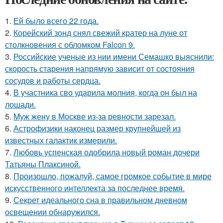
1.
Ей было всего 22 года.
2.
Корейский зонд снял свежий кратер на луне от
столкновения с обломком Falcon 9.
3.
Российские ученые из нии имени Семашко выяснили:
скорость старения напрямую зависит от состояния
сосудов и работы сердца.
4.
В участника сво ударила молния, когда он был на
лошади.
5.
Mуж жену в Москве из-за ревности зарезал.
6.
Астрофизики наконец размер крупнейшей из
известных галактик измерили.
7.
Любовь успенская одобрила новый роман дочери
Татьяны Плаксиной.
8.
Произошло, пожалуй, самое громкое событие в мире
искусственного интеллекта за последнее время.
9.
Секрет идеального сна в правильном дневном
освещении обнаружился.