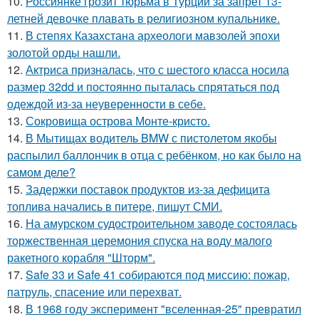
10.
Россиянке грозит тюрьма в Турции за запрет 13-
летней девочке плавать в религиозном купальнике.
11.
В степях Казахстана археологи мавзолей эпохи
золотой орды нашли.
12.
Актриса призналась, что с шестого класса носила
размер 32dd и постоянно пыталась спрятаться под
одеждой из-за неуверенности в себе.
13.
Сокровища острова Монте-кристо.
14.
В Мытищах водитель BMW с пистолетом якобы
распылил баллончик в отца с ребёнком, но как было на
самом деле?
15.
Задержки поставок продуктов из-за дефицита
топлива начались в питере, пишут СМИ.
16.
На амурском судостроительном заводе состоялась
торжественная церемония спуска на воду малого
ракетного корабля "Шторм".
17.
Safe 33 и Safe 41 собираются под миссию: пожар,
патруль, спасение или перехват.
18.
В 1968 году эксперимент "вселенная-25" превратил