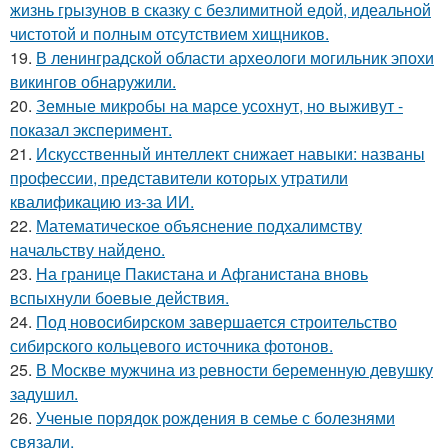
жизнь грызунов в сказку с безлимитной едой, идеальной
чистотой и полным отсутствием хищников.
19.
В ленинградской области археологи могильник эпохи
викингов обнаружили.
20.
Земные микробы на марсе усохнут, но выживут -
показал эксперимент.
21.
Искусственный интеллект снижает навыки: названы
профессии, представители которых утратили
квалификацию из-за ИИ.
22.
Математическое объяснение подхалимству
начальству найдено.
23.
На границе Пакистана и Афганистана вновь
вспыхнули боевые действия.
24.
Под новосибирском завершается строительство
сибирского кольцевого источника фотонов.
25.
В Москве мужчина из ревности беременную девушку
задушил.
26.
Ученые порядок рождения в семье с болезнями
связали.