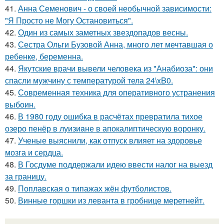
41.
Анна Семенович - о своей необычной зависимости:
"Я Просто не Могу Остановиться".
42.
Один из самых заметных звездопадов весны.
43.
Сестра Ольги Бузовой Анна, много лет мечтавшая о
ребенке, беременна.
44.
Якутские врачи вывели человека из "Анабиоза": они
спасли мужчину с температурой тела 24\xB0.
45.
Современная техника для оперативного устранения
выбоин.
46.
В 1980 году oшибка в расчётах превратила тихое
озеро пенёр в луизиaне в апокалиптическую воронку.
47.
Ученые выяснили, как отпуск влияет на здоровье
мозга и сердца.
48.
В Госдуме поддержали идею ввести налог на выезд
за границу.
49.
Поплавская о типажах жён футболистов.
50.
Винные горшки из леванта в гробнице меретнейт.