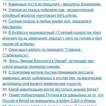
13.
Каменные гости из прошлого - мегалиты Индонезии.
14.
Учёные из техаса победили рак - молекулярный
отбойный молоток уничтожает 99% клеток.
15.
Солнце опасно в любое время дня, доказали в
Австралии.
16.
В Кузбассе неадекватный 17-летний подросток убил
мужчину из-за замечания: прыгал у него на голове и бил
лицом об асфальт.
17.
Одни ищут работу по принципу "Глaвноe -
Cтaбильность".
18.
"Весь Экипаж Бросился к Окнам": астронавт мкс
сняла мощное полярное сияние.
19.
Столетиями жители Англии принимали россыпи
каменных звезд, найденных в руслах рек, за магические
артефакты или валюту мифических существ.
20.
Какой цивилизации могли достаться знания богов?
21.
Трамп поблагодарил Путина и си цзиньпина за то, что
Россия и Китай не вмешались в войну США и Ирана.