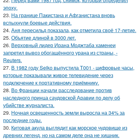
22.
Перед вами 1987 год, снимок, который определил
эпоху.
23.
На границе Пакистана и Афганистана вновь
вспыхнули боевые действия.
24.
Аня пересильд показала, как отметила своё 17-летие.
25.
Объятие длиной в 3000 лет.
26.
Верховный лидер Ирана Моджтаба хаменеи
запретил вывоз обогащённого урана из страны, -
Reuters.
27.
В 1982 году Seiko выпустила T001 - цифровые часы,
которые показывали живое телевидение через
подключение к портативному приёмнику.
28.
Во Франции начали расследование против
наследного принца саудовской Аравии по делу об
убийстве журналиста.
29.
Ночная освещенность земли выросла на 34% за
последние годы.
30.
Китовая акула выглядит как морское чудовище из
древних легенд, но на самом деле она не хищник.