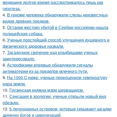
медицине долгое время рассматривалось лишь как
гипотеза.
4.
В геноме человека обнаружили следы неизвестных
видов древних предков.
5.
Останки жестоко убитой в Сербии россиянки нашла
полицейская собака.
6.
Ученые простейший способ улучшения душевного и
физического здоровья назвали.
7.
Загадочное свечение над кладбищами ученых
заинтересовало.
8.
Астрофизики впервые обнаружили сигналы
антиматерии из-за пределов млечного пути.
9.
На 1000 C ниже: ученые переоценили температуру
ядра земли.
10.
Грузинская княжна мэри шервашидзе.
11.
Сенсация в зоологии: ученые открыли новый вид
обезьян.
12.
5 легендарных островов, которые скрывают загадки
древних богов и цивилизаций.