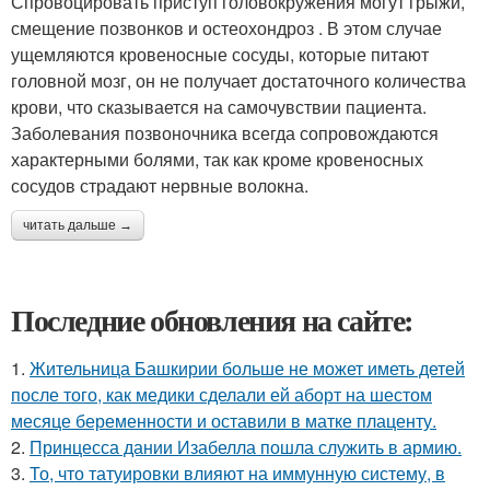
Спровоцировать приступ головокружения могут грыжи,
смещение позвонков и остеохондроз . В этом случае
ущемляются кровеносные сосуды, которые питают
головной мозг, он не получает достаточного количества
крови, что сказывается на самочувствии пациента.
Заболевания позвоночника всегда сопровождаются
характерными болями, так как кроме кровеносных
сосудов страдают нервные волокна.
читать дальше →
Последние обновления на сайте:
1.
Жительница Башкирии больше не может иметь детей
после того, как медики сделали ей аборт на шестом
месяце беременности и оставили в матке плаценту.
2.
Принцесса дании Изабелла пошла служить в армию.
3.
То, что татуировки влияют на иммунную систему, в