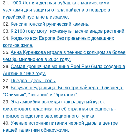
31.
1900-Летняя детская рубашка с магическими
узелками для защиты от зла найдена в пещере в
иудейской пустыне в израиле.
32.
Кенсингтонский рунический камень.
33.
К 2100 году могут исчезнуть тысячи видов растений.
34.
Когда-то вся Европа без привычных домашних
котиков жила.
35.
Анна Курникова играла в теннис с кольцом за более
чем $5 миллионов в 2004 году.
36.
Самая крошечная машина Peel P50 была создана в
Англии в 1962 году.
37.
Пьедра - дель - соль.
38.
Везучая неудачница. Было три лайнера - близнеца:
"Олимпик", "титаник" и "британик".
39.
Эта амфибия выглядит как раздутый кусок
фиолетового пластика, но её странная внешность -
прямое следствие эволюционного тупика.
40.
Ученые источник питания черной дыры в центре
нашей галактики обнаружили.