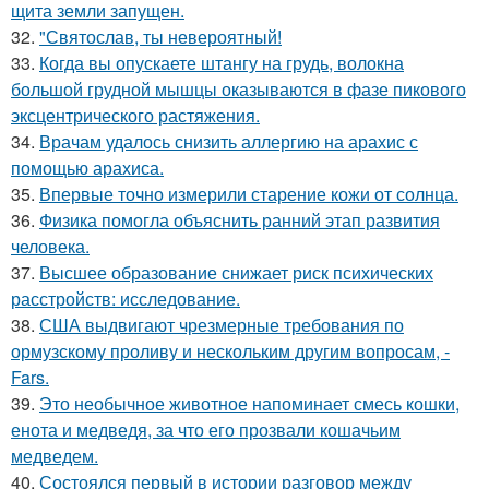
щита земли запущен.
32.
"Святослав, ты невероятный!
33.
Когда вы опускаете штангу на грудь, волокна
большой грудной мышцы оказываются в фазе пикового
эксцентрического растяжения.
34.
Врачам удалось снизить аллергию на арахис с
помощью арахиса.
35.
Впервые точно измерили старение кожи от солнца.
36.
Физика помогла объяснить ранний этап развития
человека.
37.
Высшее образование снижает риск психических
расстройств: исследование.
38.
США выдвигают чрезмерные требования по
ормузскому проливу и нескольким другим вопросам, -
Fars.
39.
Это необычное животное напоминает смесь кошки,
енота и медведя, за что его прозвали кошачьим
медведем.
40.
Состоялся первый в истории разговор между