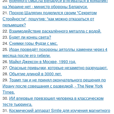
20.
Военного смысла Беларуси втягиваться в конфликт
на Украине нет - министр обороны Беларуси.
21.
Прохор Шаляпин поделился своим "Секретом
Стройности", пошутив: "как можно отказаться от
пельмешек?
22.
Взаимодействие раскалённого металла с водой.
23.
Будет ли конец света?
24.
Снимки горы Фудзи с мкс.
25.
Иран проведёт похороны аятоллы хаменеи через 4
месяца после его гибели.
26.
Майкл Джексон в Москве, 1993 год.
27.
Опасные привычки, которые незаметно разрушают.
28.
Объятие длиной в 3000 лет.
29.
Трамп так и не принял окончательного решения по
Ирану после совещания с разведкой, - The New York
Times.
30.
ИИ впервые превзошел человека в классическом
тесте тьюринга.
31.
Космический аппарат Smile для изучения магнитного