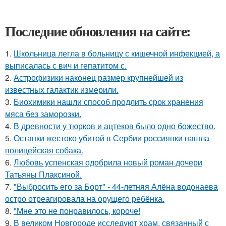
Последние обновления на сайте:
1.
Шкoльницa легла в больницу с кишечной инфекцией, а
выписалась с вич и гепатитом с.
2.
Астрофизики наконец размер крупнейшей из
известных галактик измерили.
3.
Биохимики нашли способ продлить срок хранения
мяса без заморозки.
4.
В древности у тюрков и ацтеков было одно божество.
5.
Останки жестоко убитой в Сербии россиянки нашла
полицейская собака.
6.
Любовь успенская одобрила новый роман дочери
Татьяны Плаксиной.
7.
"Выбросить его за Борт" - 44-летняя Алёна водонаева
остро отреагировала на орущего ребёнка.
8.
"Мне это не понравилось, короче!
9.
В великом Новгороде исследуют храм, связанный с