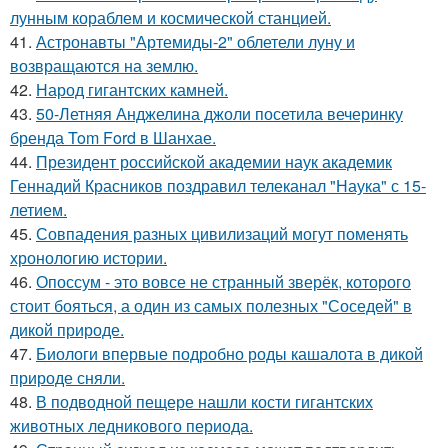
лунным кораблем и космической станцией.
41.
Астронавты "Артемиды-2" облетели луну и
возвращаются на землю.
42.
Народ гигантских камней.
43.
50-Летняя Анджелина джоли посетила вечеринку
бренда Tom Ford в Шанхае.
44.
Президент российской академии наук академик
Геннадий Красников поздравил телеканал "Наука" с 15-
летием.
45.
Совпадения разных цивилизаций могут поменять
хронологию истории.
46.
Опоссум - это вовсе не странный зверёк, которого
стоит бояться, а один из самых полезных "Соседей" в
дикой природе.
47.
Биологи впервые подробно роды кашалота в дикой
природе сняли.
48.
В подводной пещере нашли кости гигантских
животных ледникового периода.