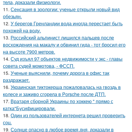
тела, доказали физиологи.
11.
Сенсация в зоологии: ученые открыли новый вид
обезьян.
12.
У берегов Гренландии вода иногда перестает быть
похожей на воду.
13.
Российский альпинист лишился пальцев после
восхождения на макалу и обвинил гида - тот бросил его
на высоте 7900 метров.
14.
Суд изъял 97 объектов недвижимости у экс - главы
совета судей момотова, - ФССП.
15.
Ученые выяснили, почему дорога в офис так
раздражает.
16.
Украинская тиктокерша пожаловалась на гвоздь в
колесе и заживо сгорела в Porsche после ДТП.
17.
Вратаря сборной Украины по хоккею " прямо с
катка"Бусифицировали.
18.
Один из пользователей интернета решил проверить
соц.
19.
Солнце опасно в любое время дня, доказали в