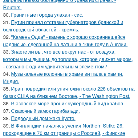
Reuters.
30.
Гранитные города улахан - сис.
31.
Путин принял отставки губернаторов брянской и
белгородской областей, - кремль.
32.
"Камень Одда" - камень с хорошо сохранившейся
надписью, сделанной на латыни в 1056 году в Англии.
33.
Знаете ли вы, что все вокруг нас - от воздуха,
которым мы дышим, до топлива, которое движет миром,
- связано с одним удивительным элементом?
34.
Музыкальные колонны в храме виттала в хампи,
Индия.
35.
Иран повредил или уничтожил около 228 объектов на
базах США на ближнем Востоке, - The Washington Post.
36.
В азовское море проник чужеродный вид крабов.
37.
Сказочный замок гарибальди.
38.
Подводный дом жака Кусто.
39.
В Финляндии начались учения Northern Strike 26,
проходящие в 70 км от границы с Россией, - финские