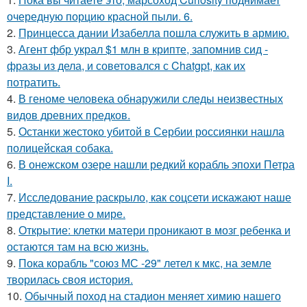
очередную порцию красной пыли. 6.
2.
Принцесса дании Изабелла пошла служить в армию.
3.
Агент фбр украл $1 млн в крипте, запомнив сид -
фразы из дела, и советовался с Chatgpt, как их
потратить.
4.
В геноме человека обнаружили следы неизвестных
видов древних предков.
5.
Останки жестоко убитой в Сербии россиянки нашла
полицейская собака.
6.
В онежском озере нашли редкий корабль эпохи Петра
I.
7.
Исследование раскрыло, как соцсети искажают наше
представление о мире.
8.
Открытие: клетки матери проникают в мозг ребенка и
остаются там на всю жизнь.
9.
Пока корабль "союз МС -29" летел к мкс, на земле
творилась своя история.
10.
Обычный поход на стадион меняет химию нашего