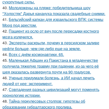
сухопутные силы.
40.
Молодожены на пляже: победительница шоу
"Холостяк" Дарья канануха показала свадебные снимки.
41.
Бельгийский капкан для израильского ВПК: системы
Moog под арестом.
42.
Пациент из осло от вич после пересадки костного
мозга излечился.
43.
Эксперты раскрыли, почему в персидском заливе
нефти больше, чем где-либо еще на земле.
44.
Всех с днём космонавтики. 65.
45.
Маленькая Афшин из Пакистана в младенчестве
получила тяжелую травму при падении, из-за чего её
шея оказалась развернута почти на 90 градусов.
46.
Ученые придумали болезнь, а ИИ начал лечить
людей от нее: эксперимент.
47.
Совпадения разных цивилизаций могут поменять
хронологию истории.
48.
Тайна геркулесовых столпов: гипотезы об
образовании гибралтарского пролива.