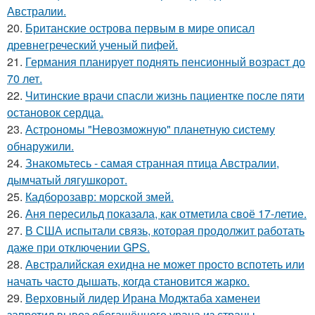
Австралии.
20.
Британские острова первым в мире описал
древнегреческий ученый пифей.
21.
Германия планирует поднять пенсионный возраст до
70 лет.
22.
Читинские врачи спасли жизнь пациентке после пяти
остановок сердца.
23.
Астрономы "Невозможную" планетную систему
обнаружили.
24.
Знакомьтесь - самая странная птица Австралии,
дымчатый лягушкорот.
25.
Кадборозавр: морской змей.
26.
Аня пересильд показала, как отметила своё 17-летие.
27.
В США испытали связь, которая продолжит работать
даже при отключении GPS.
28.
Австралийская ехидна не может просто вспотеть или
начать часто дышать, когда становится жарко.
29.
Верховный лидер Ирана Моджтаба хаменеи
запретил вывоз обогащённого урана из страны, -