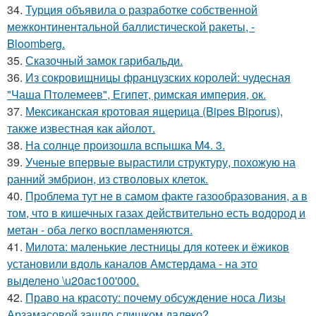
34.
Турция объявила о разработке собственной
межконтинентальной баллистической ракеты, -
Bloomberg.
35.
Сказочный замок гарибальди.
36.
Из сокровищницы французских королей: чудесная
"Чаша Птолемеев", Египет, римская империя, ок.
37.
Мексиканская кротовая ящерица (Bipes Biporus),
также известная как айолот.
38.
На солнце произошла вспышка M4. 3.
39.
Ученые впервые вырастили структуру, похожую на
ранний эмбрион, из стволовых клеток.
40.
Проблема тут не в самом факте газообразования, а в
том, что в кишечных газах действительно есть водород и
метан - оба легко воспламеняются.
41.
Милота: маленькие лестницы для котеек и ёжиков
установили вдоль каналов Амстердама - на это
выделено \u20ac100'000.
42.
Право на красоту: почему обсуждение носа Лизы
Арзамасовой зашло слишком далеко?