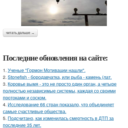
читать дальше →
Последние обновления на сайте:
1.
Ученые "Гормон Мотивации нашли".
2.
Stonefish - бородавчатка, или рыба - камень (лат.
3.
Коровье вымя - это не просто один орган, а четыре
полностью независимые системы, каждая со своими
протоками и соском.
4.
Исследование 66 стран показало, что объединяет
самые счастливые общества.
5.
Подсчитано, как изменилась смертность в ДТП за
последние 35 лет.