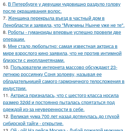
6.
В Петербурге у девушки чудовищно раздуло голову
после окрашивания волос.
7.
Женщина перекрыла въезд в частный дом в
Ленобласти и заявила, что "Мужчины Нынче уже не те".
8.
Роботы - гуманоиды впервые успешно провели две
операции.
9.
Мне стало любопытно: самая известная актриса в
мире взрослого кино заявила, что не против интимной
близости с инопланетянами.
10.
Пользователи интернета массово обсуждают 23-
летнюю россиянку Соня золоеву, называя ее
обладательницей самого гармоничного телосложения в
индустрии.
11.
Актриса призналась, что с шестого класса носила
размер 32dd и постоянно пыталась спрятаться под
одеждой из-за неуверенности в себе.
12.
Великая чума 700 лет назад дотянулась до глухой
сибирской тайги - открытие.
13.
Ой - ой! На рейсе Москва - Дубай пожилой мужчина