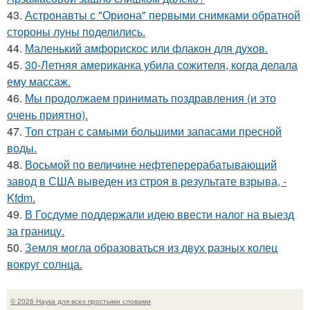
43.
Астронавты с "Ориона" первыми снимками обратной
стороны луны поделились.
44.
Маленький амфорискос или флакон для духов.
45.
30-Летняя американка убила сожителя, когда делала
ему массаж.
46.
Мы продолжаем принимать поздравления (и это
очень приятно).
47.
Топ стран с самыми большими запасами пресной
воды.
48.
Восьмой по величине нефтеперерабатывающий
завод в США выведен из строя в результате взрыва, -
Kfdm.
49.
В Госдуме поддержали идею ввести налог на выезд
за границу.
50.
Земля могла образоваться из двух разных колец
вокруг солнца.
© 2026 Наука для всех простыми словами