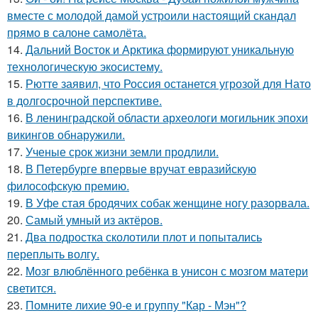
вместе с молодой дамой устроили настоящий скандал
прямо в салоне самолёта.
14.
Дальний Восток и Арктика формируют уникальную
технологическую экосистему.
15.
Рютте заявил, что Россия останется угрозой для Нато
в долгосрочной перспективе.
16.
В ленинградской области археологи могильник эпохи
викингов обнаружили.
17.
Ученые срок жизни земли продлили.
18.
В Петербурге впервые вручат евразийскую
философскую премию.
19.
В Уфе стая бродячих собак женщине ногу разорвала.
20.
Самый умный из актёров.
21.
Два подростка сколотили плот и попытались
переплыть волгу.
22.
Мозг влюблённого ребёнка в унисон с мозгом матери
светится.
23.
Помните лихие 90-е и группу "Кар - Мэн"?