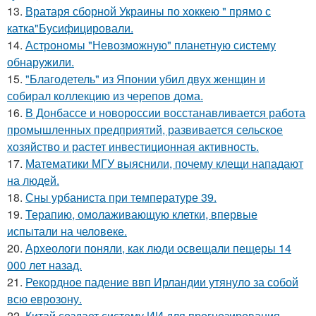
13.
Вратаря сборной Украины по хоккею " прямо с
катка"Бусифицировали.
14.
Астрономы "Невозможную" планетную систему
обнаружили.
15.
"Благодетель" из Японии убил двух женщин и
собирал коллекцию из черепов дома.
16.
В Донбассе и новороссии восстанавливается работа
промышленных предприятий, развивается сельское
хозяйство и растет инвестиционная активность.
17.
Математики МГУ выяснили, почему клещи нападают
на людей.
18.
Сны урбаниста при температуре 39.
19.
Терапию, омолаживающую клетки, впервые
испытали на человеке.
20.
Археологи поняли, как люди освещали пещеры 14
000 лет назад.
21.
Рекордное падение ввп Ирландии утянуло за собой
всю еврозону.
22.
Китай создает систему ИИ для прогнозирования