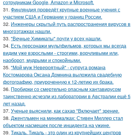
сотрудникам Google, Amazon и Microsoft.
31.
Финляндия проведёт крупные военные учения с
участием США и Германии у границ России.
32.
Инженеры скрытый путь распространения вирусов в
многоэтажках нашли.
33.
"Вечные Химикаты" почти у всех нашли.
34.
Есть персонажи мультфильмов, которых мы всегда
видим уже взрослыми - строгими, ворчливыми или,
наоборот, мудрыми и спокойными.
35.
"Мой муж Невероятный" - супруга романа
Костомарова Оксана Домнина выложила свадебную
фотографию, приуроченную к 12-летию их брака.
36.
Пробирки со смертельно опасным хантавирусом
таинственно исчезли из лаборатории в Австралии ещё 5
лет назад.
37.
Ученые выяснили, как сахар "Включает" зрение.
38.
Джентльмен на минималках: Стивен Миллер стал
объектом насмешек после инцидента на ужине.
39.
Тикаль. Тикаль - это один из крупнейших центров