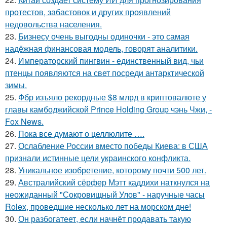
протестов, забастовок и других проявлений
недовольства населения.
23.
Бизнесу очень выгодны одиночки - это самая
надёжная финансовая модель, говорят аналитики.
24.
Императорский пингвин - единственный вид, чьи
птенцы появляются на свет посреди антарктической
зимы.
25.
Фбр изъяло рекордные $8 млрд в криптовалюте у
главы камбоджийской Prince Holding Group чэнь Чжи, -
Fox News.
26.
Пока все думают о целлюлите ….
27.
Ослабление России вместо победы Киева: в США
признали истинные цели украинского конфликта.
28.
Уникальное изобретение, которому почти 500 лет.
29.
Австралийский сёрфер Мэтт каддихи наткнулся на
неожиданный "Сокровищный Улов" - наручные часы
Rolex, проведшие несколько лет на морском дне!
30.
Он разбогатеет, если начнёт продавать такую