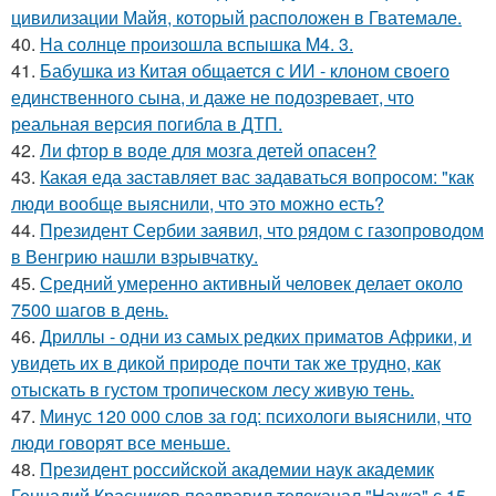
цивилизации Майя, который расположен в Гватемале.
40.
На солнце произошла вспышка M4. 3.
41.
Бабушка из Китая общается с ИИ - клоном своего
единственного сына, и даже не подозревает, что
реальная версия погибла в ДТП.
42.
Ли фтор в воде для мозга детей опасен?
43.
Какая еда заставляет вас задаваться вопросом: "как
люди вообще выяснили, что это можно есть?
44.
Президент Сербии заявил, что рядом с газопроводом
в Венгрию нашли взрывчатку.
45.
Средний умеренно активный человек делает около
7500 шагов в день.
46.
Дриллы - одни из самых редких приматов Африки, и
увидеть их в дикой природе почти так же трудно, как
отыскать в густом тропическом лесу живую тень.
47.
Минус 120 000 слов за год: психологи выяснили, что
люди говорят все меньше.
48.
Президент российской академии наук академик
Геннадий Красников поздравил телеканал "Наука" с 15-