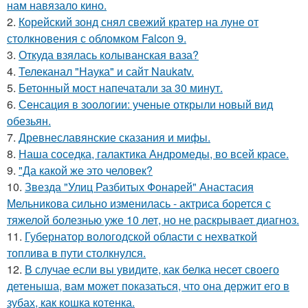
нам навязало кино.
2.
Корейский зонд снял свежий кратер на луне от
столкновения с обломком Falcon 9.
3.
Откуда взялась колыванская ваза?
4.
Телеканал "Наука" и сайт Naukatv.
5.
Бетонный мост напечатали за 30 минут.
6.
Сенсация в зоологии: ученые открыли новый вид
обезьян.
7.
Древнеславянские сказания и мифы.
8.
Наша соседка, галактика Андромеды, во всей красе.
9.
"Да какой же это человек?
10.
Звезда "Улиц Разбитых Фонарей" Анастасия
Мельникова сильно изменилась - актриса борется с
тяжелой болезнью уже 10 лет, но не раскрывает диагноз.
11.
Губернатор вологодской области с нехваткой
топлива в пути столкнулся.
12.
В случае если вы увидите, как белка несет своего
детеныша, вам может показаться, что она держит его в
зубах, как кошка котенка.