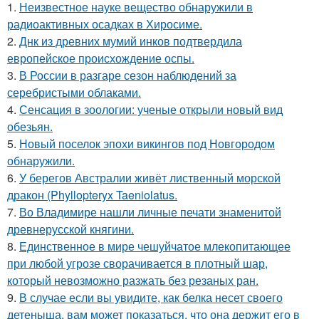
1.
Неизвестное науке вещество обнаружили в
радиоактивных осадках в Хиросиме.
2.
Днк из древних мумий инков подтвердила
европейское происхождение оспы.
3.
В России в разгаре сезон наблюдений за
серебристыми облаками.
4.
Сенсация в зоологии: ученые открыли новый вид
обезьян.
5.
Новый поселок эпохи викингов под Новгородом
обнаружили.
6.
У берегов Австралии живёт лиственный морской
дракон (Phyllopteryx Taeniolatus.
7.
Во Владимире нашли личные печати знаменитой
древнерусской княгини.
8.
Единственное в мире чешуйчатое млекопитающее
при любой угрозе сворачивается в плотный шар,
который невозможно разжать без резаных ран.
9.
В случае если вы увидите, как белка несет своего
детеныша, вам может показаться, что она держит его в