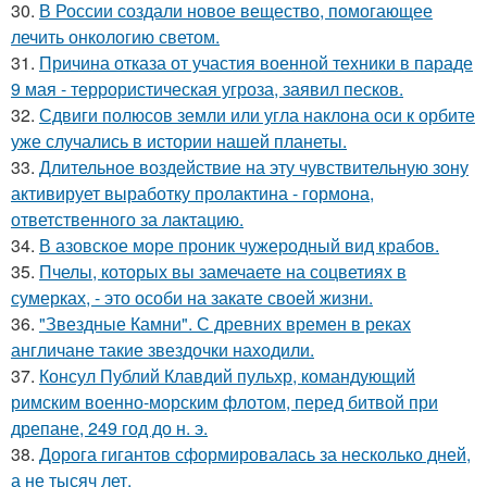
30.
В России создали новое вещество, помогающее
лечить онкологию светом.
31.
Причина отказа от участия военной техники в параде
9 мая - террористическая угроза, заявил песков.
32.
Сдвиги полюсов земли или угла наклона оси к орбите
уже случались в истории нашей планеты.
33.
Длительное воздействие на эту чувствительную зону
активирует выработку пролактина - гормона,
ответственного за лактацию.
34.
В азовское море проник чужеродный вид крабов.
35.
Пчелы, которых вы замечаете на соцветиях в
сумерках, - это особи на закате своей жизни.
36.
"Звездные Камни". С древних времен в реках
англичане такие звездочки находили.
37.
Консул Публий Клавдий пульхр, командующий
римским военно-морским флотом, перед битвой при
дрепане, 249 год до н. э.
38.
Дорога гигантов сформировалась за несколько дней,
а не тысяч лет.