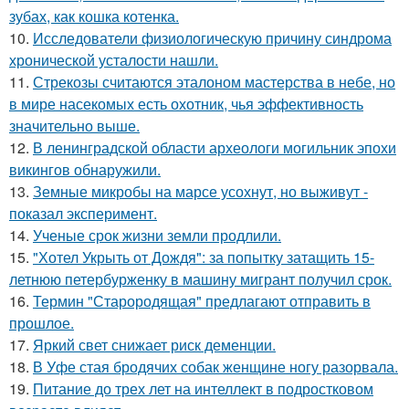
зубах, как кошка котенка.
10.
Исследователи физиологическую причину синдрома
хронической усталости нашли.
11.
Стрекозы считаются эталоном мастерства в небе, но
в мире насекомых есть охотник, чья эффективность
значительно выше.
12.
В ленинградской области археологи могильник эпохи
викингов обнаружили.
13.
Земные микробы на марсе усохнут, но выживут -
показал эксперимент.
14.
Ученые срок жизни земли продлили.
15.
"Хотел Укрыть от Дождя": за попытку затащить 15-
летнюю петербурженку в машину мигрант получил срок.
16.
Термин "Старородящая" предлагают отправить в
прошлое.
17.
Яркий свет снижает риск деменции.
18.
В Уфе стая бродячих собак женщине ногу разорвала.
19.
Питание до трех лет на интеллект в подростковом