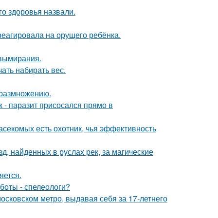
о здоровья назвали.
треагировала на орущего ребёнка.
 вымирания.
ать набирать вес.
к размножению.
к - паразит присосался прямо в
асекомых есть охотник, чья эффективность
, найденных в руслах рек, за магические
яется.
боты - спелеологи?
осковском метро, выдавая себя за 17-летнего