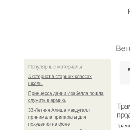
Вет
Популярные материалы
В
Экстернат в старших классах
школы
Принцесса дании Изабелла пошла
служить в армию.
Тра
33-Летняя Алиша макдугалл
про
принимала препараты для
похудения на фоне
Трамп