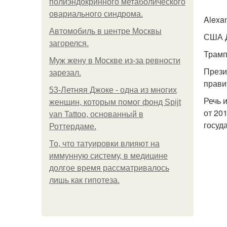
полиэндокринного метаболического
овариального синдрома.
Alexa
Автомобиль в центре Москвы
США Д
загорелся.
Трамп
Mуж жену в Москве из-за ревности
Прези
зарезал.
прави
53-Летняя Джоке - одна из многих
Речь и
женщин, которым помог фонд Spijt
от 20
van Tattoo, основанный в
госуд
Роттердаме.
То, что татуировки влияют на
иммунную систему, в медицине
долгое время рассматривалось
лишь как гипотеза.