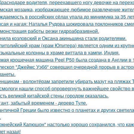
Краснодаре водителя, переехавшего ногу девочке на перехо
мская мозаика, изображающее любимое развлечение жителе
ждаемость в роcсийских cёлах упала до минимума за 35 лет
сая и нагая: Наталья Рудова шокировала поклонников сме
монстрация работы резки гидроабразивной.
нила козловский и Оксана акиньшина стали родителями.
питолийский храм (храм Юпитера) является одним из крупн
зыкальные колонны в храме виттала в хампи, Индия.
мая крошечная машина Peel P50 была создана в Англии в 1
лескоп "Джеймс Уэбб" совершил очередной прорыв в астро
ланеты.
нщинам - волонтёрам запретили убирать мазут на пляжах Т
смологи нашли способ опровергнуть важнейшее свойство в
сть великой китайской стены городом оказалась.
гант, забытый временем - дерево Туле.
античной Греции было известно о планетах и других светилах
.
ркнейский Капюшон" настолько хорошо сохранился, что кажет
ет назад!