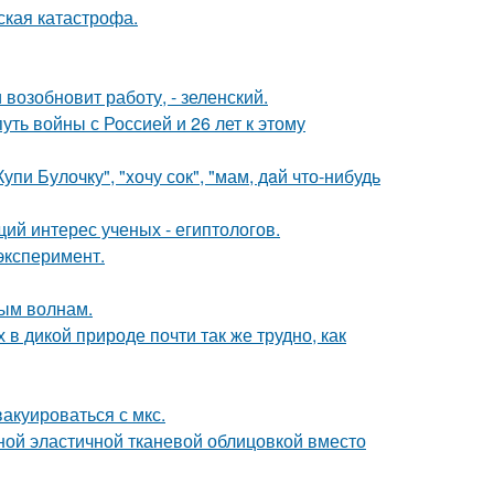
ская катастрофа.
возобновит работу, - зеленский.
ть войны с Россией и 26 лет к этому
пи Булочку", "xочу сок", "мам, дaй что-нибудь
ий интерес ученых - египтологов.
эксперимент.
ным волнам.
 в дикой природе почти так же трудно, как
акуироваться с мкс.
ой эластичной тканевой облицовкой вместо