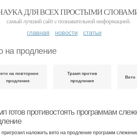
НАУКА ДЛЯ ВСЕХ ПРОСТЫМИ СЛОВАМ
самый лучший сайт c познавательной информацией.
главная
новости
статьи
о на продление
ето на повторное
Трамп против
Вето
продление
продления
мп готов противостоять программам слежк
дление
 пригрозил наложить вето на продление программ слежени