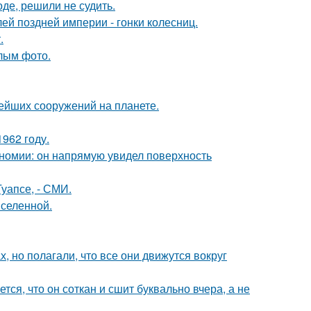
де, решили не судить.
й поздней империи - гонки колесниц.
.
лым фото.
ейших сооружений на планете.
962 году.
номии: он напрямую увидел поверхность
уапсе, - СМИ.
селенной.
, но полагали, что все они движутся вокруг
ся, что он соткан и сшит буквально вчера, а не