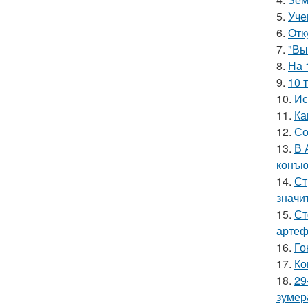
5.
Уче
6.
Отк
7.
"Вы
8.
На 
9.
10 
10.
Ис
11.
Ка
12.
Со
13.
В 
конъю
14.
Ст
значи
15.
Ст
артеф
16.
Го
17.
Ко
18.
29
зумер