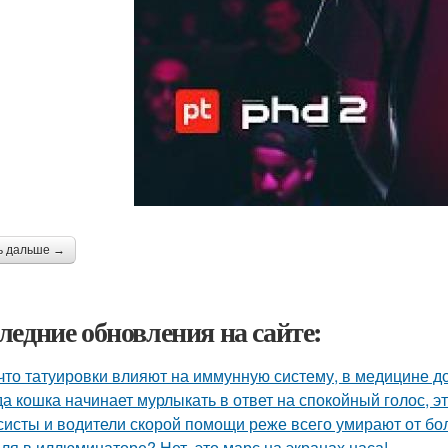
ь дальше →
ледние обновления на сайте:
 что татуировки влияют на иммунную систему, в медицине д
да кошка начинает мурлыкать в ответ на спокойный голос, эт
систы и водители скорой помощи реже всего умирают от бо
ля в иллюминаторе? Нет, это марс на экранах наса!