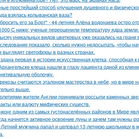
ные простейший способ улучшения душевного и физическог
уда взялась колыванская ваза?
бросить его за Борт" - 44-летняя Алёна водонаева остро о
1000 C ниже: ученые переоценили температуру ядра земли.
тысяч уникальных видов цветковых уже оказались на грани
следование показало, сколько нужно недосыпать, чтобы нач
к выглядят светофоры в разных странах.
здана первая в истории искусственная клетка, способная 
Архангельске клеща нашли в глазу пациента одной из клини
нктивальную оболочку.
рекозы считаются эталоном мастерства в небе, но в мире н
тельно выше.
олетиями жители Англии принимали россыпи каменных звезд
акты или валюту мифических существ.
нконг одним из самых густонаселённых районов в Мире явл
гда начнется активное освоение луны и зачем там нужны ро
-Летний мужчина лапал и целовал 13-летнюю школьницу в м
а.