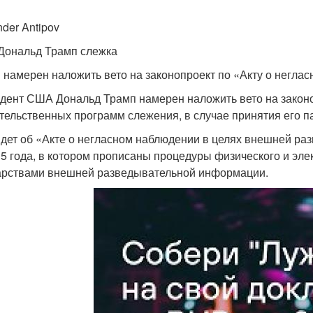
nder Antipov
ональд Трамп слежка
 намерен наложить вето на законопроект по «Акту о негла
дент США Дональд Трамп намерен наложить вето на закон
тельственных программ слежения, в случае принятия его п
дет об «Акте о негласном наблюдении в целях внешней развед
15 года, в котором прописаны процедуры физического и эл
арствами внешней разведывательной информации.