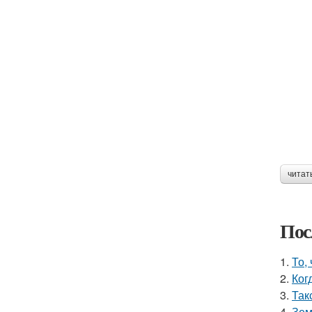
читат
Пос
1.
То,
2.
Ког
3.
Так
4.
Зем