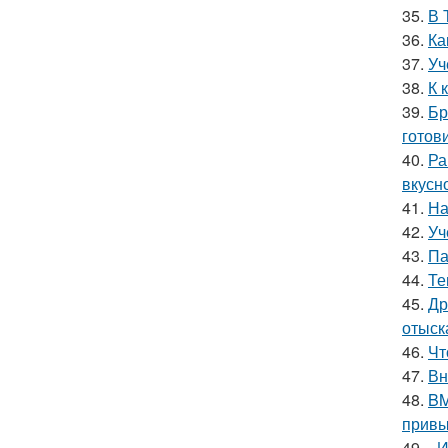
35.
В 
36.
Ка
37.
Уч
38.
К 
39.
Бр
готов
40.
Ра
вкусно
41.
На
42.
Уч
43.
Па
44.
Те
45.
Др
отыск
46.
Чт
47.
Вн
48.
BM
привы
49.
- 