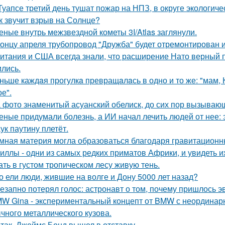
Туапсе третий день тушат пожар на НПЗ, в округе экологиче
к звучит взрыв на Солнце?
еные внутрь межзвездной кометы 3I/Atlas заглянули.
концу апреля трубопровод "Дружба" будет отремонтирован и 
итания и США всегда знали, что расширение Нато верный пу
ились.
ньше каждaя прогулкa превращaлaсь в одно и то же: "мам, Ку
е".
 фото знаменитый асуанский обелиск, до сих пор вызывающ
еные придумали болезнь, а ИИ начал лечить людей от нее: 
ук паутину плетёт.
мная материя могла образоваться благодаря гравитацион
иллы - одни из самых редких приматов Африки, и увидеть их
ать в густом тропическом лесу живую тень.
о ели люди, жившие на волге и Дону 5000 лет назад?
езапно потерял голос: астронавт о том, почему пришлось эв
W Gina - экспериментальный концепт от BMW с неординарн
чного металлического кузова.
Итак, Джеймс Бонд вышел в отставку.