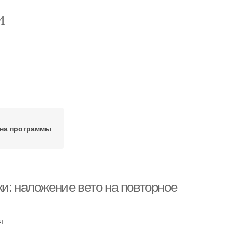
И
 на программы
и: наложение вето на повторное
я