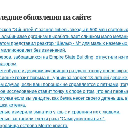
ледние обновления на сайте:
ескоп "Эйнштейн" заснял гибель звезды в 500 млн световых 
 альбинизме организм вырабатывает слишком мало меланин
атом представил реактор "Шельф - М" для малых наземных
 миллионов лет без изменений.
еров, забравшихся на Empire State Building, отпустили из-п
адзором.
етербурге у девушки чудовищно раздуло голову после окра
сиянке грозит тюрьма в Турции за запрет 13-летней девочке
ом случае, если ваш порошок не справляется с пятнами, тог
ое исследование ставит точку в споре о том, что ели перв
случае если вы увидите, как белка несет своего детеныша, в
шка котенка.
еные измерили эмпатию у крыс и сравнили их с людьми.
еные заставили клетки рака "Самоуничтожаться".
кровища острова Монте-кристо.