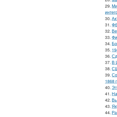
29.
Ми
интег
30.
Ак
31.
Фб
32.
Ве
33.
Фи
34.
Бо
35.
19
36.
Сд
37.
В 
38.
СШ
39.
Со
1868 г
40.
Эт
41.
На
42.
Вы
43.
Як
44.
Ра