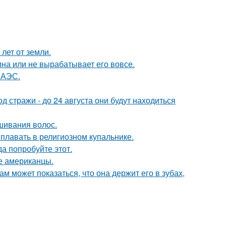
лет от земли.
а или не вырабатывает его вовсе.
 АЭС.
од стражи - до 24 августа они будут находиться
шивания волос.
 плавать в религиозном купальнике.
да попробуйте этот.
ые американцы.
ам может показаться, что она держит его в зубах,