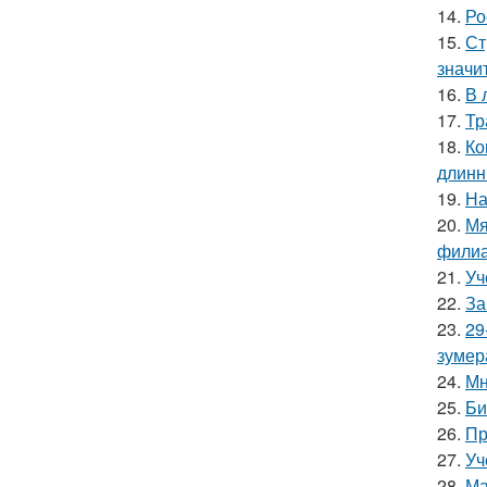
14.
Ро
15.
Ст
значи
16.
В 
17.
Тр
18.
Ко
длинн
19.
На
20.
Мя
филиа
21.
Уч
22.
За
23.
29
зумер
24.
Мн
25.
Би
26.
Пр
27.
Уч
28.
Ма