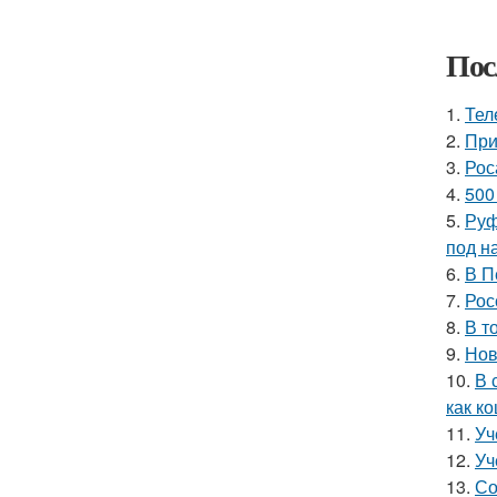
Пос
1.
Тел
2.
При
3.
Рос
4.
500
5.
Руф
под н
6.
В П
7.
Рос
8.
В т
9.
Нов
10.
В 
как ко
11.
Уч
12.
Уч
13.
Со