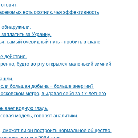
готовит.
асекомых есть охотник, чья эффективность
в обнаружили.
заплатить за Украину.
я, самый очевидный путь - пробить в скале
е действия.
ренно, будто во рту открылся маленький зимний
нашли.
 если большая добыча = больше энергии?
осковском метро, выдавая себя за 17-летнего
рывает водную гладь.
совая модель, говорят аналитики.
, сможет ли он построить нормальное общество.
еления земли к 2064 году.