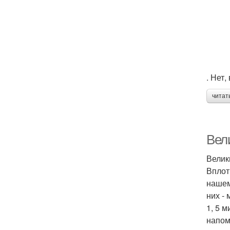
. Нет
читат
Вели
Велик
Вплот
нашем
них -
1, 5 
напом