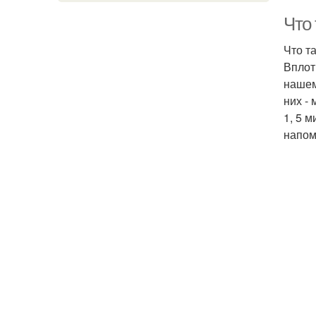
Что 
Что т
Вплот
нашем
них -
1, 5 
напом