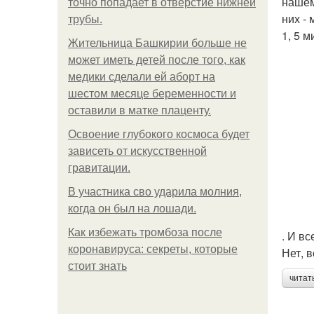
нашем
точно попадает в отверстие нижней
них -
трубы.
1, 5 
Жительница Башкирии больше не
может иметь детей после того, как
медики сделали ей аборт на
шестом месяце беременности и
оставили в матке плаценту.
Освоение глубокого космоса будет
зависеть от искусственной
гравитации.
В участника сво ударила молния,
когда он был на лошади.
Как избежать тромбоза после
. И в
коронавируса: секреты, которые
Нет, 
стоит знать
читат