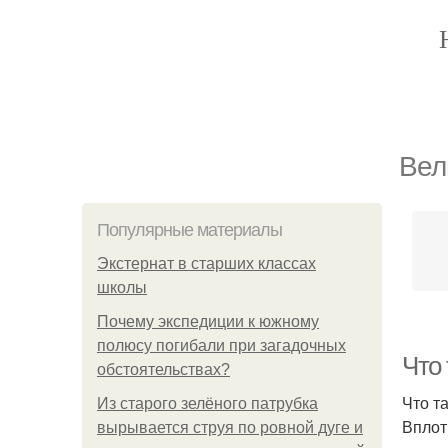
Вел
Популярные материалы
Экстернат в старших классах
школы
Почему экспедиции к южному
полюсу погибали при загадочных
Что 
обстоятельствах?
Что т
Из старого зелёного патрубка
Вплот
вырывается струя по ровной дуге и