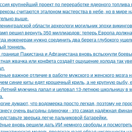
ссия крупнейший проект по переработке ядерного топлива 
рекозы считаются эталоном мастерства в небе, но в мире н
тельно выше.
ленинградской области археологи могильник эпохи викинго
амп решил вернуть 350 миллиардов: теперь Европа должна 
гда инженерам нужно соединить два берега глубокого ущель
ый тоннель.
 границе Пакистана и Афганистана вновь вспыхнули боевы
тная жвачка или конфета создаёт ощущение холода так уве
л.
еные важное отличие в работе мужского и женского мозга 
чем синие киты едят крошечный криль, а не крупную рыбу,
-Летний мужчина лапал и целовал 13-летнюю школьницу в м
а.
огие думают, что водомерка просто легкая, поэтому не про
знесу очень выгодны одиночки - это самая надёжная финан
едставьте зверька легче пальчиковой батарейки.
ёные вновь решили дать ИИ немного свободы и посмотреть
тематическая модель предсказывает обвал численности нас