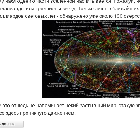
у наблюдению части вселенной насчитывается, пожалуй, не
 миллиарды или триллионы звезд. Только лишь в ближайших 
миллиардов световых лет - обнаружено уже около 130 сверх
се это отнюдь не напоминает некий застывший мир, этакую з
все здесь проникнуто движением.
ь дальше →