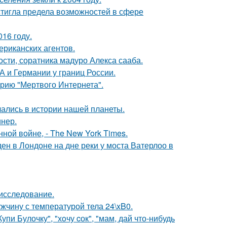
тигла предела возможностей в сфере
16 году.
ериканских агентов.
ти, соратника мадуро Алекса сааба.
 и Германии у границ России.
рию "Мертвого Интернета".
чались в истории нашей планеты.
инер.
ой войне, - The New York Times.
н в Лондоне на дне реки у моста Ватерлоо в
 исследование.
ужчину с температурой тела 24\xB0.
пи Булочку", "хoчу cок", "мам, дай что-нибудь