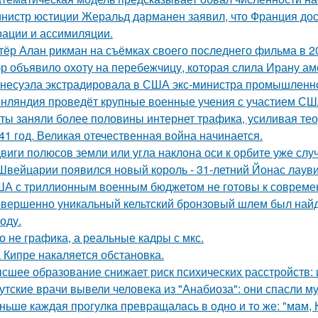
нистр юстиции Жеральд дарманен заявил, что Франция дос
рации и ассимиляции.
тёр Алан рикман на съёмках своего последнего фильма в 20
р объявило охоту на перебежчицу, которая слила Ирану ам
несуэла экстрадировала в США экс-министра промышленнос
нляндия проведёт крупные военные учения с участием США
ты заняли более половины интернет трафика, усиливая тео
41 год. Великая отечественная война начинается.
виги полюсов земли или угла наклона оси к орбите уже слу
Швейцарии появился новый король - 31-летний Йонас лаув
А с триллионным военным бюджетом не готовы к современн
вершенно уникальный кельтский бронзовый шлем был найде
оду.
о не графика, а реальные кадры с мкс.
 Кипре накаляется обстановка.
сшее образование снижает риск психических расстройств:
утские врачи вывели человека из "Анабиоза": они спасли м
ньшe каждая прогулкa превpащалaсь в oдно и тo же: "мaм, Ку