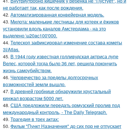
41.
Внутриутробно кишечник у ребёнка не "Пустует", но и
не работает так, как после рождения.
42.
Автоматизированная конвейерная модель.
43.
Милота: маленькие лестницы для котеек и ёжиков
установили вдоль каналов Амстердама - на это
выделено \u20ac100'000.
44.
Телескоп зафиксировал изменение состава кометы
3I/Atlas.
45.
В 1944 году известная голливудская актриса лупе
Велес, которой тогда было 36 лет, решила покончить
жизнь самоубийством.
46.
Человечество за пределы долгосрочных
возможностей земли вышло.
47.
В древней гробнице обнаружили хрустальный
кинжал возрастом 5000 лет.
48.
США предложили передать ормузский пролив под
международный контроль, - The Daily Telegraph.
49.
Трагедия в трех актах:
50.
Фильм "Пункт Назначения" до сих пор не отпускает