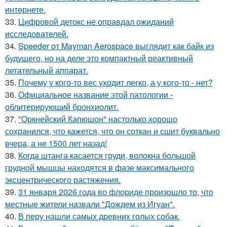
интернете.
33.
Цифровой детокс не оправдал ожиданий
исследователей.
34.
Speeder от Mayman Aerospace выглядит как байк из
будущего, но на деле это компактный реактивный
летательный аппарат.
35.
Почему у кого-то вес уходит легко, а у кого-то - нет?
36.
Официальное название этой патологии -
облитерирующий бронхиолит.
37.
"Оркнейский Капюшон" настолько хорошо
сохранился, что кажется, что он соткан и сшит буквально
вчера, а не 1500 лет назад!
38.
Когда штанга касается груди, волокна большой
грудной мышцы находятся в фазе максимального
эксцентрического растяжения.
39.
31 января 2026 года во флориде произошло то, что
местные жители назвали "Дождем из Игуан".
40.
В перу нашли самых древних голых собак.