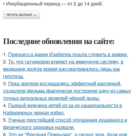
• Инкубационный период — от 2 до 14 дней.
читать дальше →
Последние обновления на сайте:
1.
Принцесса дании Изабелла пошла служить в армию.
2.
То, что татуировки влияют на иммунную систему, в
медицине долгое время рассматривалось лишь как
гипотеза.
3.
Пока зрители восхищались эффектной картинкой,
создатели фильма фактически построили одну из самых
точных визуальных моделей чёрной дыры.
4.
Пьяный мужчина детей из-за их национальности в
Набережных челнах избил.
5.
Ученые простейший способ улучшения душевного и
физического здоровья назвали.
6.
Это не "Вредная Привычка", а сигнал зуда, боли или