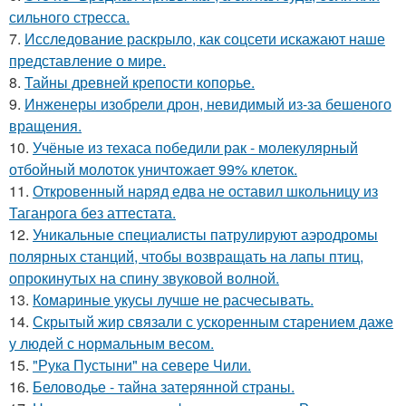
сильного стресса.
7.
Исследование раскрыло, как соцсети искажают наше
представление о мире.
8.
Тайны древней крепости копорье.
9.
Инженеры изобрели дрон, невидимый из-за бешеного
вращения.
10.
Учёные из техаса победили рак - молекулярный
отбойный молоток уничтожает 99% клеток.
11.
Откровенный наряд едва не оставил школьницу из
Таганрога без аттестата.
12.
Уникальные специалисты патрулируют аэродромы
полярных станций, чтобы возвращать на лапы птиц,
опрокинутых на спину звуковой волной.
13.
Комариные укусы лучше не расчесывать.
14.
Скрытый жир связали с ускоренным старением даже
у людей с нормальным весом.
15.
"Рука Пустыни" на севере Чили.
16.
Беловодье - тайна затерянной страны.