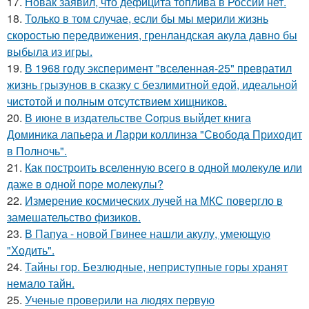
17.
Новак заявил, что дефицита топлива в России нет.
18.
Только в том случае, если бы мы мерили жизнь
скоростью передвижения, гренландская акула давно бы
выбыла из игры.
19.
В 1968 году эксперимент "вселенная-25" превратил
жизнь грызунов в сказку с безлимитной едой, идеальной
чистотой и полным отсутствием хищников.
20.
В июне в издательстве Corpus выйдет книга
Доминика лапьера и Ларри коллинза "Свобода Приходит
в Полночь".
21.
Как построить вселенную всего в одной молекуле или
даже в одной поре молекулы?
22.
Измерение космических лучей на МКС повергло в
замешательство физиков.
23.
В Папуа - новой Гвинее нашли акулу, умеющую
"Ходить".
24.
Тайны гор. Безлюдные, неприступные горы хранят
немало тайн.
25.
Ученые проверили на людях первую