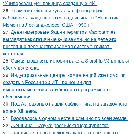
"Универсальную" вакцину, созданную ИИ.
26.
Знаменитейшая и культовая фотография
кабриолета, чаще всего её подписывают "Неловкий
Момент в Лос-анджелесе, США, 1959 г.".
27.
Девятиметровые башни термитов Macrotermes
выглядят как статичные кучи земли, но на деле это
постоянно перенастраиваемая система климат -
контроля.
28.
Самая мощная в истории ракета Starship V3 вопреки
сбоям взлетела.
29.
Индустриальные центры компетенций уже помогли
создать в России 120 ИТ - решений для
импортозамещения зарубежного программного
обеспечения.
30.
Под Астраханью нашли саблю - гиганта загадочного
воина Xiii века.
31.
Взорвалось в одном месте а слышно по всей земле.
32.
Женщина - базука: российская культуристка
устанавливает новые рекорды как на сцене, так и в