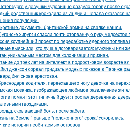
Петербурге у девушки чудовищно раздуло голову после окр
дкий родственник крокодила из Индии и Непала оказался на
щения популяции.
кретные документы британской армии на свалке нашли.
Луганске хирурги спасли почти оторванную руку медсестре 
ссия крупнейший проект по переработке ядерного топлива 
еные выяснили, кто лучше договаривается: мужчины или 
тан уникальным местом для колонизации признан.
тание до трех лет на интеллект в подростковом возрасте вл
йкл джексон сорвал тридцать модных показов в Париже ра
вард бил снова аpестован.
Краснодаре водителя, переехавшего ногу девочке на перехо
мская мозаика, изображающее любимое развлечение жителе
огие помнят этот типичный дуэт: простая деревянная дверь
ативными гвоздиками.
рольд, скрывающий боль, после забега.
знь на Земле " раньше "положенного" срока"Ускорилась.
ткие истории необитаемых островов.