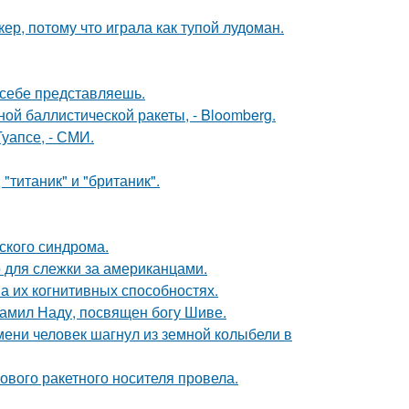
ер, потому что играла как тупой лудоман.
х себе представляешь.
ой баллистической ракеты, - Bloomberg.
уапсе, - СМИ.
"титаник" и "британик".
ского синдрома.
о для слежки за американцами.
а их когнитивных способностях.
тамил Наду, посвящен богу Шиве.
ремени человек шагнул из земной колыбели в
вого ракетного носителя провела.