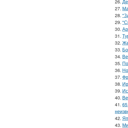
26.
Де
27.
Ма
28.
"З
29.
"С
30.
Ар
31.
Ту
32.
Же
33.
Бо
34.
Ве
35.
По
36.
Но
37.
Фр
38.
Ир
39.
Ис
40.
Ве
41.
65
неизв
42.
Яп
43.
Ми