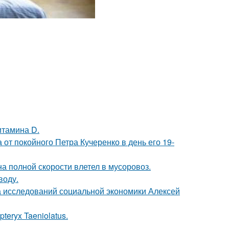
итамина D.
от покойного Петра Кучеренко в день его 19-
на полной скорости влетел в мусоровоз.
воду.
ра исследований социальной экономики Алексей
teryx Taeniolatus.