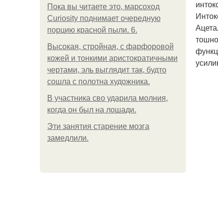
инток
Пока вы читаете это, марсоход
Инток
Curiosity поднимает очередную
Ацета
порцию красной пыли. 6.
тошно
Высокая, стройная, с фарфоровой
функц
кожей и тонкими аристократичными
усили
чертами, эль выглядит так, будто
сошла с полотна художника.
В участника сво ударила молния,
когда он был на лошади.
Эти занятия старение мозга
замедлили.