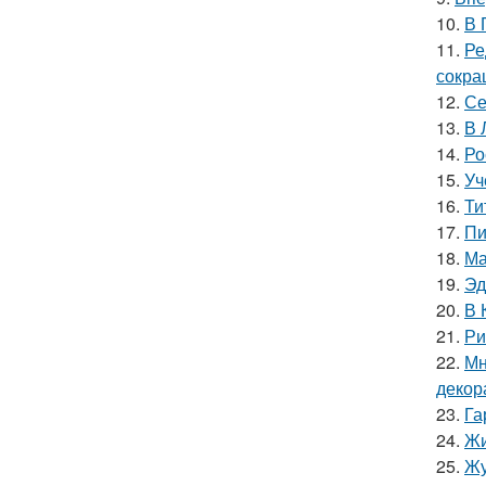
10.
В 
11.
Ре
сокра
12.
Се
13.
В 
14.
Ро
15.
Уч
16.
Ти
17.
Пи
18.
Ма
19.
Эд
20.
В 
21.
Ри
22.
Мн
декор
23.
Га
24.
Жи
25.
Жу