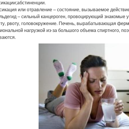
сикации;абстиненции.
сикация или отравление – состояние, вызываемое действие
льдегид – сильный канцероген, провоцирующий знакомые у
ту, рвоту, головокружение. Печень, вырабатывающая ферм
иональной нагрузкой из-за большого объема спиртного, по
ваются.