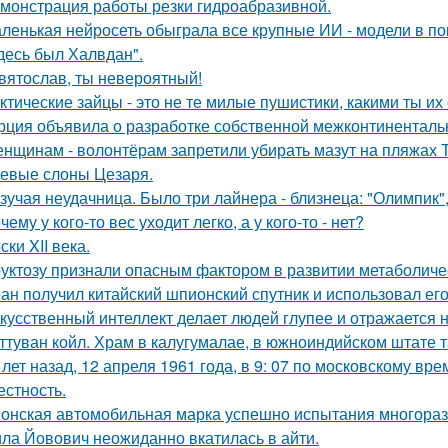
монстрация работы резки гидроабразивной.
ленькая нейросеть обыграла все крупные ИИ - модели в пок
десь был Халвдан".
вятослав, ты невероятный!
ктические зайцы - это не те милые пушистики, какими ты и
рция объявила о разработке собственной межконтинентальн
нщинам - волонтёрам запретили убирать мазут на пляжах Т
евые слоны Цезаря.
зучая неудачница. Было три лайнера - близнеца: "Олимпик", 
чему у кого-то вес уходит легко, а у кого-то - нет?
ски XII века.
уктозу признали опасным фактором в развитии метаболиче
ан получил китайский шпионский спутник и использовал ег
кусственный интеллект делает людей глупее и отражается н
ттуван койл. Храм в калугумалае, в южноиндийском штате 
 лет назад, 12 апреля 1961 года, в 9: 07 по московскому в
естность.
онская автомобильная марка успешно испытания многоразо
ла Йовович неожиданно вкатилась в айти.