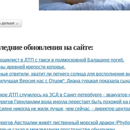
ь дальше →
ледние обновления на сайте:
оциклист в ДТП с такси в подмосковной Балашихе погиб.
ны древней крепости копорье.
ные ответили, хватит ли летнего солнца для восполнения в
илучшая Версия нас с Отцом": Диана гурцкая показала сына 
кое ДТП случилось на ЗСД в Санкт-петербурге - эвакуатор 
ерегов Гренландии вода иногда перестает быть похожей на 
сияне никогда не жили лучше, чем сейчас, - директор цент
ерегов Австралии живёт лиственный морской дракон (Phyllop
рвые сахар в межзвездном пространстве обнаружен.