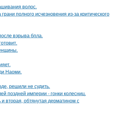
ашивания волос.
 грани полного исчезновения из-за критического
после взрыва бпла.
готовит.
женщины.
ияет.
ди Наоми.
де, решили не судить.
й поздней империи - гонки колесниц.
 и вторая, обтянутая дерматином с