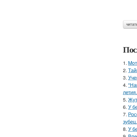
читат
Пос
1.
Moт
2.
Тай
3.
Уче
4.
"На
летия.
5.
Жут
6.
У б
7.
Рос
зубец.
8.
У б
9.
Впе