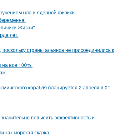
изучением нло и ядерной физики.
 беременна.
рпичики Жизни".
рда лет.
, поскольку страны альянса не присоединились к
 на все 100%.
аж.
осмического корабля планируется 2 апреля в 01:
 значительно повысить эффективность и
и как морская сказка.