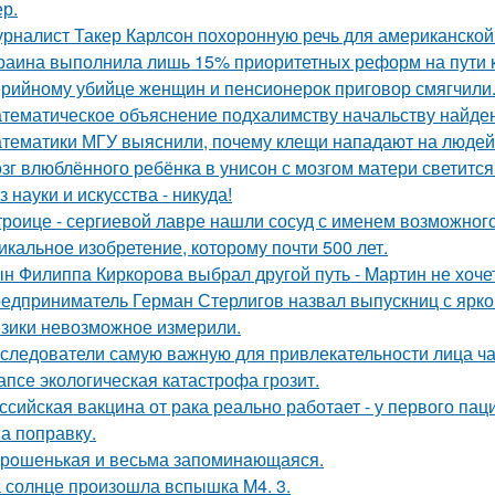
ер.
рналист Такер Карлсон похоронную речь для американской
раина выполнила лишь 15% приоритетных реформ на пути к 
рийному убийце женщин и пенсионерок приговор смягчили
тематическое объяснение подхалимству начальству найде
тематики МГУ выяснили, почему клещи нападают на людей
зг влюблённого ребёнка в унисон с мозгом матери светится
з науки и искусства - никуда!
троице - сергиевой лавре нашли сосуд с именем возможного 
икальное изобретение, которому почти 500 лет.
н Филиппa Киркоровa выбрал другой путь - Mартин не хочет
едприниматель Герман Стерлигов назвал выпускниц с яркой
зики невозможное измерили.
следователи самую важную для привлекательности лица ча
апсе экологическая катастрофа грозит.
ссийская вакцина от рака реально работает - у первого па
на поправку.
рoшенькая и весьма запоминaющаяся.
 солнце произошла вспышка M4. 3.