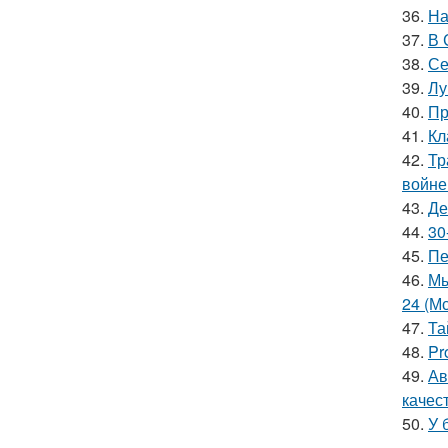
36.
На
37.
В 
38.
Се
39.
Лу
40.
Пр
41.
Кл
42.
Тр
войне
43.
Де
44.
30
45.
Пе
46.
Мы
24 (Мс
47.
Та
48.
Pr
49.
Ав
качес
50.
У 