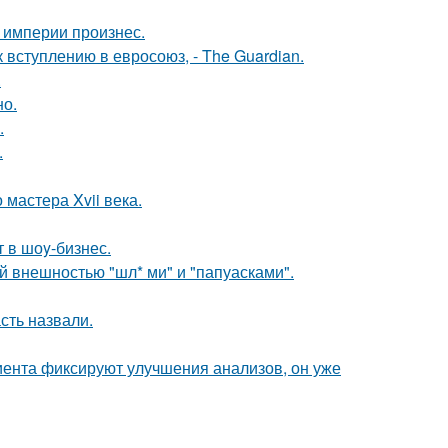
 империи произнес.
вступлению в евросоюз, - The Guardian.
.
но.
.
.
мастера Xvii века.
 в шоy-бизнес.
 внешностью "шл* ми" и "папуасками".
сть назвали.
циента фиксируют улучшения анализов, он уже