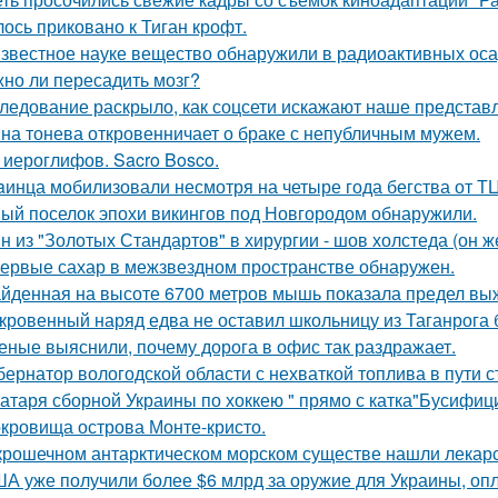
лось приковано к Тиган крофт.
звестное науке вещество обнаружили в радиоактивных оса
но ли пересадить мозг?
ледование раскрыло, как соцсети искажают наше представл
на тонева откровенничает о браке с непубличным мужем.
 иероглифов. Sacro Bosco.
aинца мобилизовали несмотря на четыре года бегства от ТЦ
ый поселок эпохи викингов под Новгородом обнаружили.
н из "Золотых Стандартов" в хирургии - шов холстеда (он 
ервые сахар в межзвездном пространстве обнаружен.
йденная на высоте 6700 метров мышь показала предел в
кровенный наряд едва не оставил школьницу из Таганрога б
еные выяснили, почему дорога в офис так раздражает.
бернатор вологодской области с нехваткой топлива в пути с
атаря сборной Украины по хоккею " прямо с катка"Бусифиц
кровища острова Монте-кристо.
крошечном антарктическом морском существе нашли лекарст
А уже получили более $6 млрд за оружие для Украины, оп