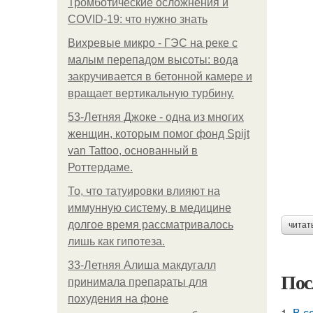
Тромботические осложнения и
COVID-19: что нужно знать
Вихревые микро - ГЭС на реке с
малым перепадом высоты: вода
закручивается в бетонной камере и
вращает вертикальную турбину.
53-Летняя Джоке - одна из многих
женщин, которым помог фонд Spijt
van Tattoo, основанный в
Роттердаме.
То, что татуировки влияют на
иммунную систему, в медицине
долгое время рассматривалось
читат
лишь как гипотеза.
33-Летняя Алиша макдугалл
Пос
принимала препараты для
похудения на фоне
1.
В с