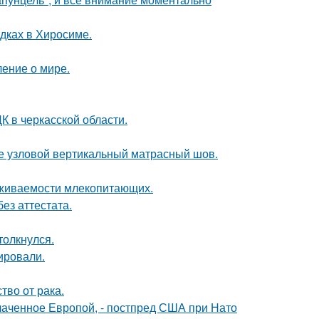
дках в Хиросиме.
ение о мире.
К в черкасской области.
же узловой вертикальный матрасный шов.
ыживаемости млекопитающих.
ез аттестата.
толкнулся.
ировали.
во от рака.
лаченное Европой, - постпред США при Нато