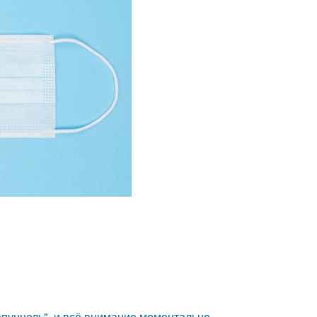
апунцель", и всё внимание моментально