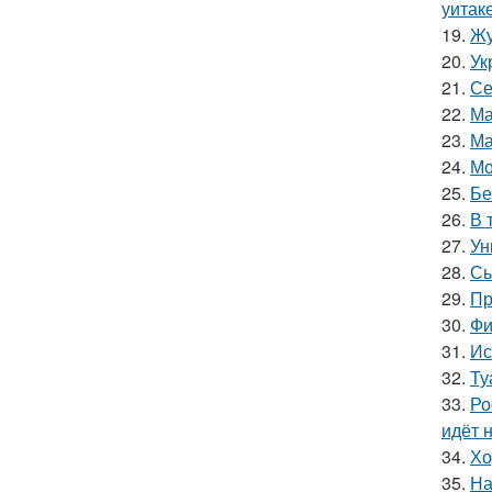
уитак
19.
Жу
20.
Ук
21.
Се
22.
Ма
23.
Ма
24.
Мо
25.
Бе
26.
В 
27.
Ун
28.
Сы
29.
Пр
30.
Фи
31.
Ис
32.
Ту
33.
Ро
идёт 
34.
Хо
35.
На