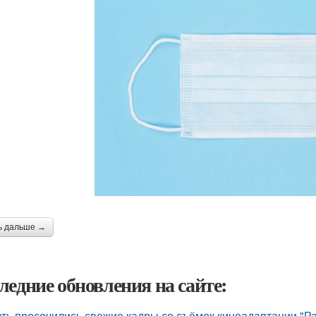
ь дальше →
ледние обновления на сайте:
еть просочились свежие кадры со съёмок киноадаптации "Р