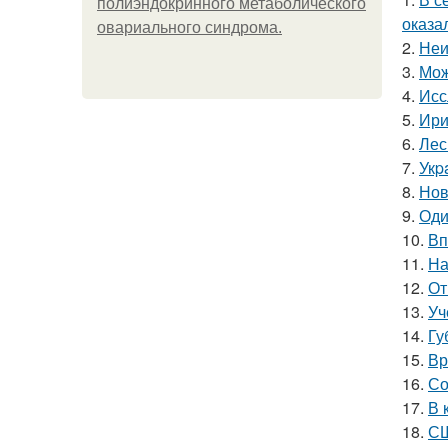
полиэндокринного метаболического
оказа
овариального синдрома.
2.
Неи
3.
Мож
4.
Исс
5.
Ири
6.
Лес
7.
Укp
8.
Нов
9.
Оди
10.
Вп
11.
На
12.
От
13.
Уч
14.
Гу
15.
Вр
16.
Со
17.
В 
18.
СШ