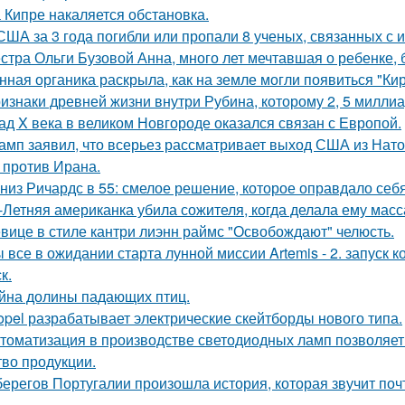
 Кипре накаляется обстановка.
США за 3 года погибли или пропали 8 ученых, связанных с 
стра Ольги Бузовой Анна, много лет мечтавшая о ребенке,
нная органика раскрыла, как на земле могли появиться "Ки
изнаки древней жизни внутри Рубина, которому 2, 5 миллиа
ад X века в великом Новгороде оказался связан с Европой.
амп заявил, что всерьез рассматривает выход США из Нато
 против Ирана.
низ Ричардс в 55: смелое решение, которое оправдало себя
-Летняя американка убила сожителя, когда делала ему масс
вице в стиле кантри лиэнн раймс "Освобождают" челюсть.
 все в ожидании старта лунной миссии Artemis - 2. запуск к
к.
йна долины падающих птиц.
opel разрабатывает электрические скейтборды нового типа.
томатизация в производстве светодиодных ламп позволяет
тво продукции.
берегов Португалии произошла история, которая звучит почт