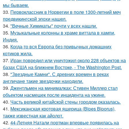
мы бываем.
33.
Первоклассник в Норвегии в поле 1300-летний меч
предвикингской эпохи нашел.
34.
"Вечные Химикаты" почти у всех нашли.
35.
Музыкальные колонны в храме виттала в хампи,
Индия.
36.
Когда-то вся Европа без привычных домашних
котиков жила.
37.
Иран повредил или уничтожил около 228 объектов на
базах США на ближнем Востоке, - The Washington Post.
38.
"Звездные Камни". С древних времен в реках
англичане такие звездочки находили.
39.
Джентльмен на минималках: Стивен Миллер стал
объектом насмешек после инцидента на ужине.
40.
Часть великой китайской стены городом оказалась.
41.
Мексиканская кротовая ящерица (Bipes Biporus),
также известная как айолот.
42.
44-Летняя Натали портман впервые появилась на