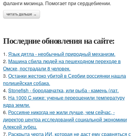
фаланги мизинца. Помогает при сердцебиении.
читать дальше →
Последние обновления на сайте:
1.
Язык дятла - необычный природный механизм.
2.
Машина сбила людей на пешеходном переходе в
Омске, пострадали 8 человек.
3.
Останки жестоко убитой в Сербии россиянки нашла
полицейская собака.
4.
Stonefish - бородавчатка, или рыба - камень (лат.
5.
На 1000 C ниже: ученые переоценили температуру
ядра земли.
6.
Россияне никогда не жили лучше, чем сейчас, -
директор центра исследований социальной экономики
Алексей зубец.
7.
Раскрыта черта ИИ, которая не даст ему сравняться с