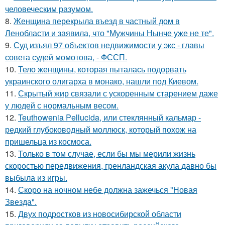
человеческим разумом.
8.
Женщина перекрыла въезд в частный дом в
Ленобласти и заявила, что "Мужчины Нынче уже не те".
9.
Суд изъял 97 объектов недвижимости у экс - главы
совета судей момотова, - ФССП.
10.
Тело женщины, которая пыталась подорвать
украинского олигарха в монако, нашли под Киевом.
11.
Скрытый жир связали с ускоренным старением даже
у людей с нормальным весом.
12.
Teuthowenia Pellucida, или стеклянный кальмар -
редкий глубоководный моллюск, который похож на
пришельца из космоса.
13.
Только в том случае, если бы мы мерили жизнь
скоростью передвижения, гренландская акула давно бы
выбыла из игры.
14.
Скоро на ночном небе должна зажечься "Новая
Звезда".
15.
Двух подростков из новосибирской области