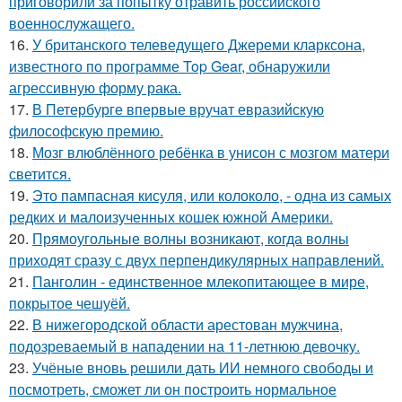
приговорили за попытку отравить российского
военнослужащего.
16.
У британского телеведущего Джереми кларксона,
известного по программе Top Gear, обнаружили
агрессивную форму рака.
17.
В Петербурге впервые вручат евразийскую
философскую премию.
18.
Мозг влюблённого ребёнка в унисон с мозгом матери
светится.
19.
Это пампасная кисуля, или колоколо, - одна из самых
редких и малоизученных кошек южной Америки.
20.
Прямоугольные волны возникают, когда волны
приходят сразу с двух перпендикулярных направлений.
21.
Панголин - единственное млекопитающее в мире,
покрытое чешуёй.
22.
В нижегородской области арестован мужчина,
подозреваемый в нападении на 11-летнюю девочку.
23.
Учёные вновь решили дать ИИ немного свободы и
посмотреть, сможет ли он построить нормальное