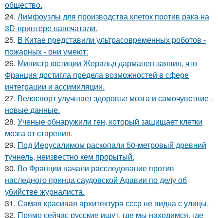
общество.
24.
Лимфоузлы для производства клеток против рака на
3D-принтере напечатали.
25.
В Китае представили ультрасовременных роботов -
пожарных - они умеют:
26.
Министр юстиции Жеральд дарманен заявил, что
Франция достигла предела возможностей в сфере
интеграции и ассимиляции.
27.
Велоспорт улучшает здоровье мозга и самочувствие -
новые данные.
28.
Ученые обнаружили ген, который защищает клетки
мозга от старения.
29.
Под Иерусалимом раскопали 50-метровый древний
туннель, неизвестно кем прорытый.
30.
Во Франции начали расследование против
наследного принца саудовской Аравии по делу об
убийстве журналиста.
31.
Самая красивая архитектура ссср не видна с улицы.
32.
Прямо сейчас русские ищут, где мы находимся, где