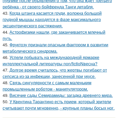
публике после объявления о том, что она ждёт третьего
ребёнка - от своего бойфренда Танги детабля.
43.
Когда штанга касается груди, волокна большой
грудной мышцы находятся в фазе максимального
эксцентрического растяжения.
44.
Астрофизики нашли, где заканчивается млечный
путь.
45.
Фруктозу признали опасным фактором в развитии
метаболического синдрома.
46.
Успели побывать на международной ярмарке
интеллектуальной литературы non/fictioNвесна?
47.
Долгое время считалось, что жертвы погибают от
сепсиса из-за инфекции, занесенной при укусе.
48.
Связь сингулярности с самым маленьким
промышленным роботом - манипулятором.
49.
Висячие сады Семирамиды: загадка древнего мира.
50.
У Квентина Тарантино есть прием, который зрители
считывают почти мгновенно, - крупные планы босых ног.