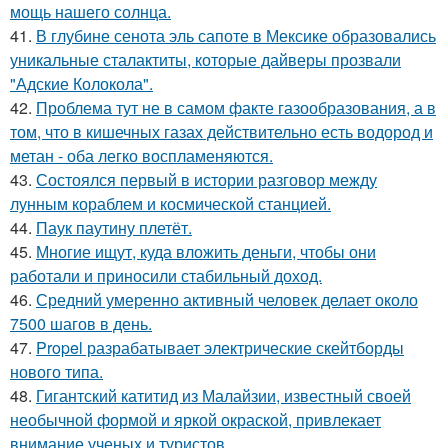
мощь нашего солнца.
41.
В глубине сенота эль сапоте в Мексике образовались
уникальные сталактиты, которые дайверы прозвали
"Адские Колокола".
42.
Проблема тут не в самом факте газообразования, а в
том, что в кишечных газах действительно есть водород и
метан - оба легко воспламеняются.
43.
Состоялся первый в истории разговор между
лунным кораблем и космической станцией.
44.
Паук паутину плетёт.
45.
Многие ищут, куда вложить деньги, чтобы они
работали и приносили стабильный доход.
46.
Средний умеренно активный человек делает около
7500 шагов в день.
47.
Propel разрабатывает электрические скейтборды
нового типа.
48.
Гигантский катитид из Малайзии, известный своей
необычной формой и яркой окраской, привлекает
внимание ученых и туристов.