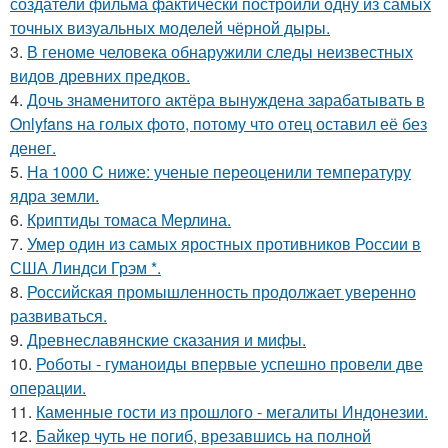
создатели фильма фактически построили одну из самых
точных визуальных моделей чёрной дыры.
3.
В геноме человека обнаружили следы неизвестных
видов древних предков.
4.
Дочь знаменитого актёра вынуждена зарабатывать в
Onlyfans на голых фото, потому что отец оставил её без
денег.
5.
На 1000 C ниже: ученые переоценили температуру
ядра земли.
6.
Криптиды томаса Мерлина.
7.
Умер один из самых яростных противников России в
США Линдси Грэм *.
8.
Российская промышленность продолжает уверенно
развиваться.
9.
Древнеславянские сказания и мифы.
10.
Роботы - гуманоиды впервые успешно провели две
операции.
11.
Каменные гости из прошлого - мегалиты Индонезии.
12.
Байкер чуть не погиб, врезавшись на полной