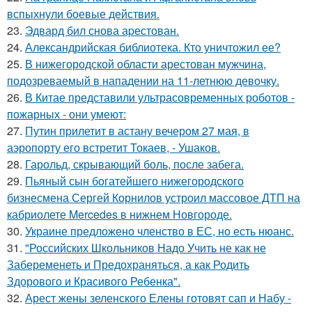
вспыхнули боевые действия.
23.
Эдвард бил снова аpестован.
24.
Александрийская библиотека. Кто уничтожил ее?
25.
В нижегородской области арестован мужчина,
подозреваемый в нападении на 11-летнюю девочку.
26.
В Китае представили ультрасовременных роботов -
пожарных - они умеют:
27.
Путин прилетит в астану вечером 27 мая, в
аэропорту его встретит Токаев, - Ушаков.
28.
Гарольд, скрывающий боль, после забега.
29.
Пьяный сын богатейшего нижегородского
бизнесмена Сергей Корнилов устроил массовое ДТП на
кабриолете Mercedes в нижнем Новгороде.
30.
Украине предложено членство в ЕС, но есть нюанс.
31.
"Российских Школьников Надо Учить не как не
Забеременеть и Предохраняться, а как Родить
Здорового и Красивого Ребенка".
32.
Арест жены зеленского Елены готовят сап и Набу -