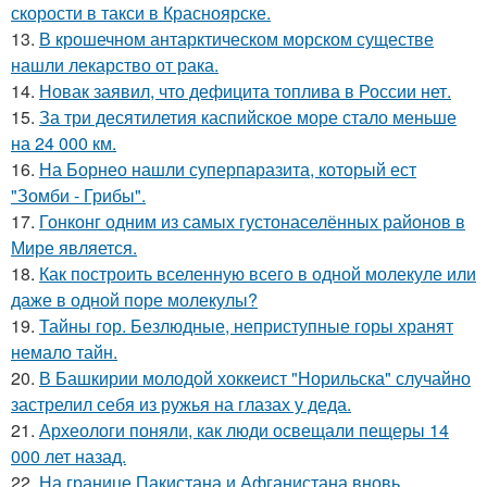
скорости в такси в Красноярске.
13.
В крошечном антарктическом морском существе
нашли лекарство от рака.
14.
Новак заявил, что дефицита топлива в России нет.
15.
За три десятилетия каспийское море стало меньше
на 24 000 км.
16.
На Борнео нашли суперпаразита, который ест
"Зомби - Грибы".
17.
Гонконг одним из самых густонаселённых районов в
Мире является.
18.
Как построить вселенную всего в одной молекуле или
даже в одной поре молекулы?
19.
Тайны гор. Безлюдные, неприступные горы хранят
немало тайн.
20.
В Башкирии молодой хоккеист "Норильска" случайно
застрелил себя из ружья на глазах у деда.
21.
Археологи поняли, как люди освещали пещеры 14
000 лет назад.
22.
На границе Пакистана и Афганистана вновь