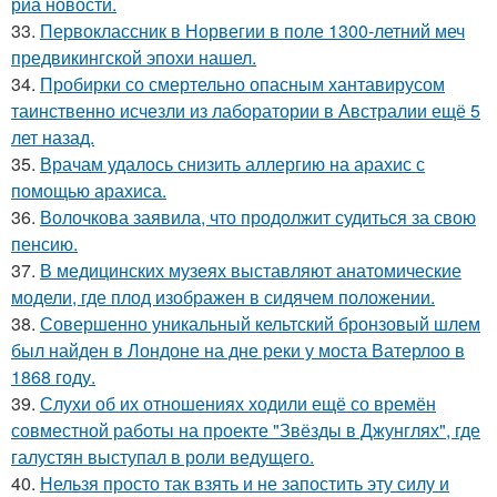
риа новости.
33.
Первоклассник в Норвегии в поле 1300-летний меч
предвикингской эпохи нашел.
34.
Пробирки со смертельно опасным хантавирусом
таинственно исчезли из лаборатории в Австралии ещё 5
лет назад.
35.
Врачам удалось снизить аллергию на арахис с
помощью арахиса.
36.
Волочкова заявила, что продолжит судиться за свою
пенсию.
37.
В медицинских музеях выставляют анатомические
модели, где плод изображен в сидячем положении.
38.
Совершенно уникальный кельтский бронзовый шлем
был найден в Лондоне на дне реки у моста Ватерлоо в
1868 году.
39.
Слухи об их отношениях ходили ещё со времён
совместной работы на проекте "Звёзды в Джунглях", где
галустян выступал в роли ведущего.
40.
Нельзя просто так взять и не запостить эту силу и