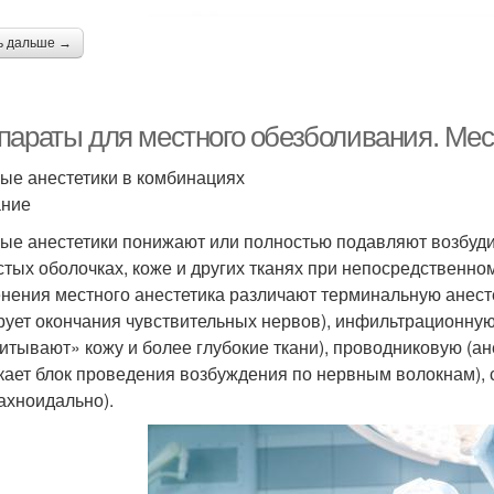
ь дальше →
параты для местного обезболивания. Мес
ые анестетики в комбинациях
ание
ые анестетики понижают или полностью подавляют возбуди
стых оболочках, коже и других тканях при непосредственном
нения местного анестетика различают терминальную анестез
рует окончания чувствительных нервов), инфильтрационную
итывают» кожу и более глубокие ткани), проводниковую (ане
кает блок проведения возбуждения по нервным волокнам), 
ахноидально).