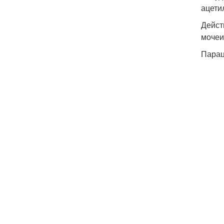
ацети
Дейст
мочеи
Парац