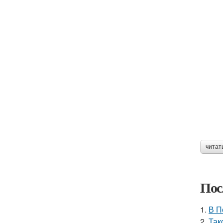
читат
Пос
1.
В П
2.
Так