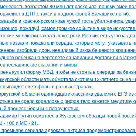
менелость возрастом 80 млн лет раскрыла, почему змеи по
оциклист в ДТП с такси в подмосковной Балашихе погиб.
свадьбе в красноярском крае чужой гость убил жениха, уда
изошло, пожалуй, самое громкое событие в мире искусстве
атские моллюски захватывают реки России: есть угроза для
ные назвали показатели сердца, которые могут указывать н
енеры изобрели дрон, невидимый из-за бешеного вращени
удного ребенка на вертолёте санавиации доставили в Иркут
евнеславянские сказания и мифы.
рень купил форму МВД, чтобы не стоять в очереди за бенз
амурской области мать обмотала скотчем 12-летнего сына - 
к выглядят светофоры в разных странах.
иркутской области одиннадцатиклассника удалили с ЕГЭ из-
стывшее среди коралловых рифов тело кажется медитирующ
ый процесс борьбы с плавучестью.
адимир Путин осмотрел в Жуковском образцы новой россий
J - 100 и МС - 21.
 премьере сериала адвокаты актриса продемонстрировала 