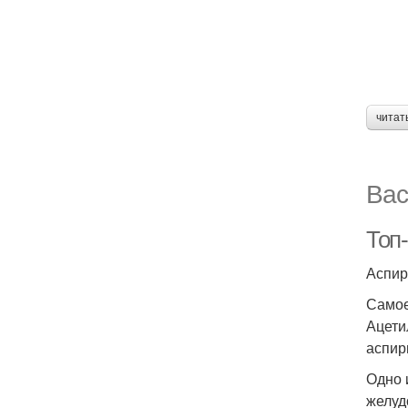
читат
Вас
Топ
Аспир
Самое
Ацети
аспир
Одно 
желуд