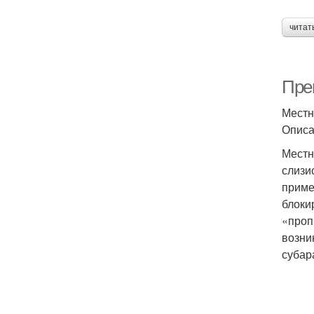
читат
Пре
Местн
Опис
Местн
слизи
приме
блоки
«проп
возни
субар