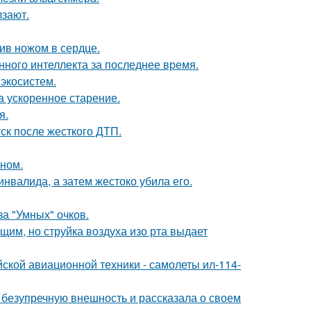
лзают.
рив ножом в сердце.
нного интеллекта за последнее время.
 экосистем.
а ускоренное старение.
я.
ск после жесткого ДТП.
ином.
инвалида, а затем жестоко убила его.
за "Умных" очков.
им, но струйка воздуха изо рта выдает
ской авиационной техники - самолеты ил-114-
безупречную внешность и рассказала о своем