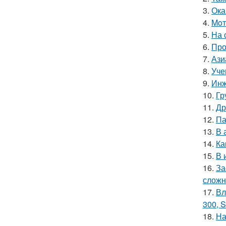
3.
Ока
4.
Moт
5.
На 
6.
Про
7.
Ази
8.
Уче
9.
Инж
10.
Гр
11.
Др
12.
Па
13.
В 
14.
Ка
15.
В 
16.
За
сложн
17.
Вл
300, S
18.
На