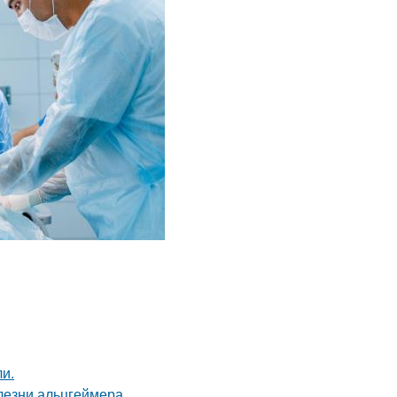
и.
лезни альцгеймера.