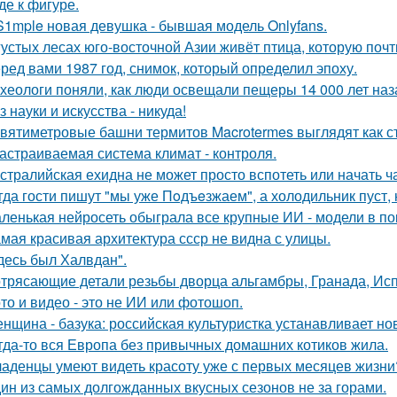
де к фигуре.
S1mple новая девушка - бывшая модель Onlyfans.
густых лесах юго-восточной Азии живёт птица, которую поч
ред вами 1987 год, снимок, который определил эпоху.
хеологи поняли, как люди освещали пещеры 14 000 лет наз
з науки и искусства - никуда!
вятиметровые башни термитов Macrotermes выглядят как ст
астраиваемая система климат - контроля.
стралийская ехидна не может просто вспотеть или начать ч
гда гости пишут "мы уже Пoдъeзжаем", а холодильник пуст, 
ленькая нейросеть обыграла все крупные ИИ - модели в пок
мая красивая архитектура ссср не видна с улицы.
десь был Халвдан".
трясающие детали резьбы дворца альгамбры, Гранада, Ис
то и видео - это не ИИ или фотошоп.
нщина - базука: российская культуристка устанавливает нов
гда-то вся Европа без привычных домашних котиков жила.
аденцы умеют видеть красоту уже с первых месяцев жизни
ин из самых долгожданных вкусных сезонов не за горами.