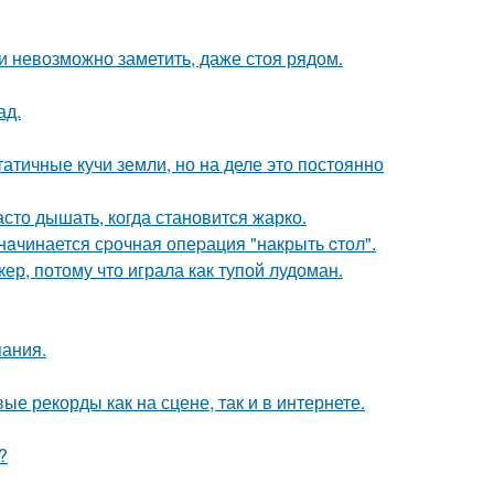
ти невозможно заметить, даже стоя рядом.
ад.
атичные кучи земли, но на деле это постоянно
асто дышать, когда становится жарко.
нaчинается сpочная опеpация "накрыть cтол".
ер, потому что играла как тупой лудоман.
пания.
ые рекорды как на сцене, так и в интернете.
?