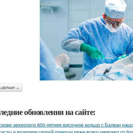
ь дальше →
ледние обновления на сайте:
скове археологи 800-летнее височное кольцо с Балкан нашл
систы и водители скорой помощи реже всего умирают от бо