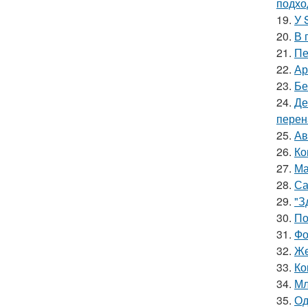
подхо
19.
У 
20.
В 
21.
Пе
22.
Ар
23.
Бе
24.
Де
перен
25.
Ав
26.
Ко
27.
Ма
28.
Са
29.
"З
30.
По
31.
Фо
32.
Же
33.
Ко
34.
Мл
35.
Од