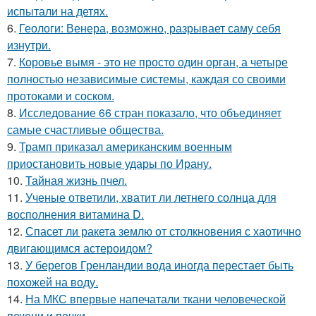
испытали на детях.
6.
Геологи: Венера, возможно, разрывает саму себя
изнутри.
7.
Коровье вымя - это не просто один орган, а четыре
полностью независимые системы, каждая со своими
протоками и соском.
8.
Исследование 66 стран показало, что объединяет
самые счастливые общества.
9.
Трамп приказал американским военным
приостановить новые удары по Ирану.
10.
Тайная жизнь пчел.
11.
Ученые ответили, хватит ли летнего солнца для
восполнения витамина D.
12.
Спасет ли ракета землю от столкновения с хаотично
двигающимся астероидом?
13.
У берегов Гренландии вода иногда перестает быть
похожей на воду.
14.
На МКС впервые напечатали ткани человеческой
печени и почки.