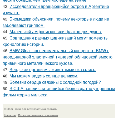
42.
Исследователи вращающийся остров в Аргентине
изучают.
43.
Биомедики объяснили, почему некоторые люди не
заболевают гриппом.
44.
Маленький амфорискос или флакон для духов.
45.
Совпадения разных цивилизаций могут поменять
хронологию истории.
46.
BMW Gina - экспериментальный концепт от BMW с
неординарной эластичной тканевой облицовкой вместо
привычного металлического кузова.
47.
Вендские организмы животными оказались.
48.
Мы можем видеть солнце целиком.
49.
Болезни сердца связаны с холодной погодой?
50.
В США нашли считавшийся безвозвратно утерянным
фильм жоржа мильеса.
© 2026 Наука для всех простыми словами
Контакты
Пользовательское соглашение