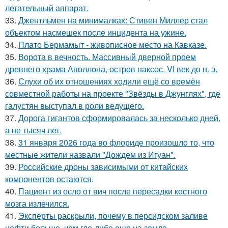
летательный аппарат.
33.
Джентльмен на минималках: Стивен Миллер стал
объектом насмешек после инцидента на ужине.
34.
Плато Бермамыт - живописное место на Кавказе.
35.
Ворота в вечность. Массивный дверной проем
древнего храма Аполлона, остров наксос, VI век до н. э.
36.
Слухи об их отношениях ходили ещё со времён
совместной работы на проекте "Звёзды в Джунглях", где
галустян выступал в роли ведущего.
37.
Дорога гигантов сформировалась за несколько дней,
а не тысяч лет.
38.
31 января 2026 года во флориде произошло то, что
местные жители назвали "Дождем из Игуан".
39.
Российские дроны зависимыми от китайских
компонентов остаются.
40.
Пациент из осло от вич после пересадки костного
мозга излечился.
41.
Эксперты раскрыли, почему в персидском заливе
нефти больше, чем где-либо еще на земле.