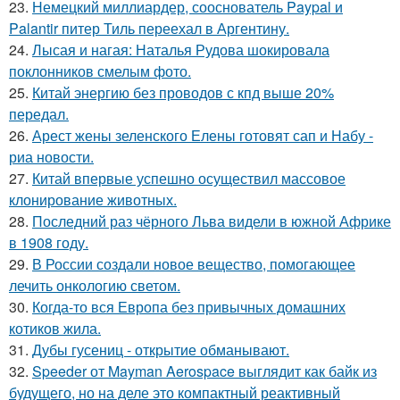
23.
Немецкий миллиардер, сооснователь Paypal и
Palantir питер Тиль переехал в Аргентину.
24.
Лысая и нагая: Наталья Рудова шокировала
поклонников смелым фото.
25.
Китай энергию без проводов с кпд выше 20%
передал.
26.
Арест жены зеленского Елены готовят сап и Набу -
риа новости.
27.
Китай впервые успешно осуществил массовое
клонирование животных.
28.
Последний раз чёрного Льва видели в южной Африке
в 1908 году.
29.
В России создали новое вещество, помогающее
лечить онкологию светом.
30.
Когда-то вся Европа без привычных домашних
котиков жила.
31.
Дубы гусениц - открытие обманывают.
32.
Speeder от Mayman Aerospace выглядит как байк из
будущего, но на деле это компактный реактивный