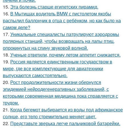
15.
Эта болезнь старше египетских пирамид.
16.
В Мытищах водитель BMW с пистолетом якобы
распылил баллончик в отца с ребёнком, но как было на
самом деле?
17.
Уникальные специалисты патрулируют аэродромы
полярных станций, чтобы возвращать на лапы птиц,
опрокинутых на спину звуковой волной.
18.
Ученые ответили, почему летом аппетит снижается.
19.
Россия является единственным государством в
мире, где все комплектующие для авиатехники
выпускаются самостоятельно.
20.
Рост продолжительности жизни обернулся
эпидемией нейродегенеративных заболеваний, с
которыми современная медицина пока справляется с
трудом.
21.
Когда бегемот выбирается из воды под африканское
солнце, его тело стремительно меняет цвет.
22.
Представьте зверька легче пальчиковой батарейки.