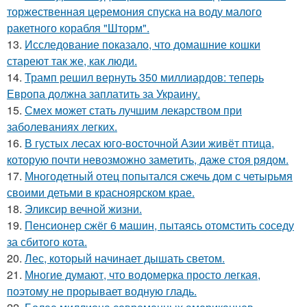
торжественная церемония спуска на воду малого
ракетного корабля "Шторм".
13.
Исследование показало, что домашние кошки
стареют так же, как люди.
14.
Трамп решил вернуть 350 миллиардов: теперь
Европа должна заплатить за Украину.
15.
Смех может стать лучшим лекарством при
заболеваниях легких.
16.
В густых лесах юго-восточной Азии живёт птица,
которую почти невозможно заметить, даже стоя рядом.
17.
Многодетный отец попытался сжечь дом с четырьмя
своими детьми в красноярском крае.
18.
Эликсир вечной жизни.
19.
Пенсионер сжёг 6 машин, пытаясь отомстить соседу
за сбитого кота.
20.
Лес, который начинает дышать светом.
21.
Многие думают, что водомерка просто легкая,
поэтому не прорывает водную гладь.