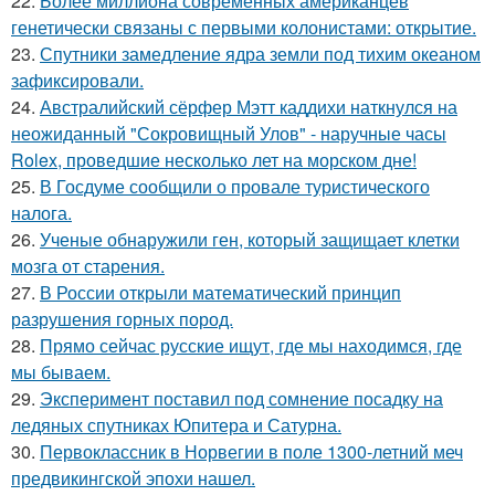
22.
Более миллиона современных американцев
генетически связаны с первыми колонистами: открытие.
23.
Спутники замедление ядра земли под тихим океаном
зафиксировали.
24.
Австралийский сёрфер Мэтт каддихи наткнулся на
неожиданный "Сокровищный Улов" - наручные часы
Rolex, проведшие несколько лет на морском дне!
25.
В Госдуме сообщили о провале туристического
налога.
26.
Ученые обнаружили ген, который защищает клетки
мозга от старения.
27.
В России открыли математический принцип
разрушения горных пород.
28.
Прямо сейчас русские ищут, где мы находимся, где
мы бываем.
29.
Эксперимент поставил под сомнение посадку на
ледяных спутниках Юпитера и Сатурна.
30.
Первоклассник в Норвегии в поле 1300-летний меч
предвикингской эпохи нашел.