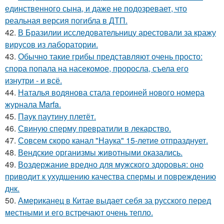
единственного сына, и даже не подозревает, что
реальная версия погибла в ДТП.
42.
В Бразилии исследовательницу арестовали за кражу
вирусов из лаборатории.
43.
Обычно такие грибы представляют очень просто:
спора попала на насекомое, проросла, съела его
изнутри - и всё.
44.
Наталья водянова стала героиней нового номера
журнала Marfa.
45.
Паук паутину плетёт.
46.
Свиную сперму превратили в лекарство.
47.
Совсем скоро канал "Наука" 15-летие отпразднует.
48.
Вендские организмы животными оказались.
49.
Воздержание вредно для мужского здоровья: оно
приводит к ухудшению качества спермы и повреждению
днк.
50.
Американец в Китае выдает себя за русского перед
местными и его встречают очень тепло.