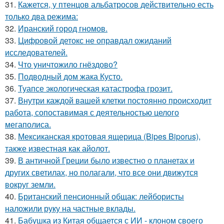
31.
Кажется, у птенцов альбатросов действительно есть
только два режима:
32.
Иранский город гномов.
33.
Цифровой детокс не оправдал ожиданий
исследователей.
34.
Что уничтожило гнёздово?
35.
Подводный дом жака Кусто.
36.
Туапсе экологическая катастрофа грозит.
37.
Внутри каждой вашей клетки постоянно происходит
работа, сопоставимая с деятельностью целого
мегаполиса.
38.
Мексиканская кротовая ящерица (Bipes Biporus),
также известная как айолот.
39.
В античной Греции было известно о планетах и
других светилах, но полагали, что все они движутся
вокруг земли.
40.
Британский пенсионный общак: лейбористы
наложили руку на частные вклады.
41.
Бабушка из Китая общается с ИИ - клоном своего