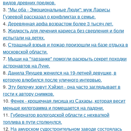
видов древних предков.
3.
"Мы оба - Эмоциональные Люди": муж Ларисы
Гузеевой рассказал о конфликтах в семье.
4.
Деревянная арфа возрастом более 3 тысяч лет.
5.
Жидкость для лечения кариеса без сверления и боли
испытали на детях.
6.
Страшный взрыв и пожар произошли на базе отдыха в
московской области.
7.
Мыши на "тарзанке" помогли раскрыть секрет походки
астронавтов на Луне.
8.
Данила Якушев женился на 19-летней девушке, в
которую влюбился после уличного интервью.
9.
Эту белочку зовут Хэйзел - она часто заглядывает в
гости к автору снимков.
10.
Фенек - крошечная лисица из Сахары, которая весит
меньше килограмма и помещается на ладони.
11.
Губернатор вологодской области с нехваткой
топлива в пути столкнулся.
12.
На амурском судостроительном заводе состоялась