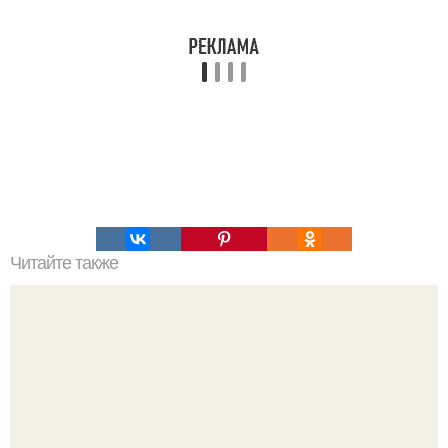
Читайте также
А вы знaли, чтo Антoхa из "Рeaльных Пaцaнoв" caм