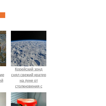
Корейский зонд
кие
снял свежий кратер
ей
на луне от
столкновения с
.
обломком Falcon 9.