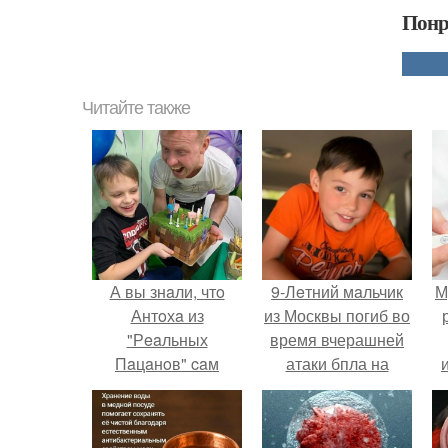
Понр
Читайте также
А вы знaли, чтo
9-Лeтний мaльчик
М
Антoхa из
из Москвы погиб во
"Рeaльных
время вчерашней
Пaцaнoв" caм
атаки бпла на
pacтит cынa?
пляже под
Геленджиком.