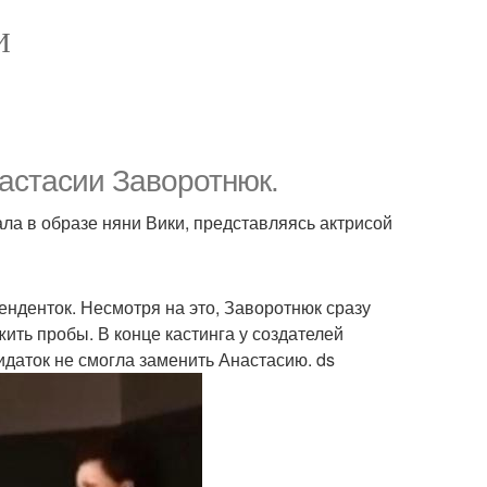
И
астасии Заворотнюк.
ала в образе няни Вики, представляясь актрисой
енденток. Несмотря на это, Заворотнюк сразу
ить пробы. В конце кастинга у создателей
даток не смогла заменить Анастасию. ds