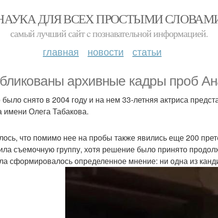
НАУКА ДЛЯ ВСЕХ ПРОСТЫМИ СЛОВАМ
самый лучший сайт c познавательной информацией.
главная
новости
статьи
бликованы архивные кадры проб Ан
 было снято в 2004 году и на нем 33-летняя актриса предст
а имени Олега Табакова.
лось, что помимо нее на пробы также явились еще 200 прет
ила съемочную группу, хотя решение было принято продолж
ла сформировалось определенное мнение: ни одна из канди