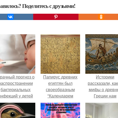
авилось? Поделитесь с друзьями!
рачный прогноз о
Папирус древних
Историки
распространении
египтян был
рассказали, ка
бактериальных
своеобразным
мифы о древн
инфекций у детей
"Календарем
Греции нам
вышел.
Счастливых и
навязало кино
Неудачных Дней",
основанным на