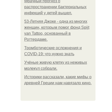
Мрачный прогноз о
распространении бактериальных
инфекций у детей вышел.
53-Летняя Джоке - одна из многих
женщин, которым помог фонд Spijt
van Tattoo, основанный в
Роттердаме.
Тромботические осложнения и
COVID-19: что нужно знать
Учёные живую клетку из неживых
молекул собрали.
Историки рассказали, какие мифы о
древней Греции нам навязало кино.