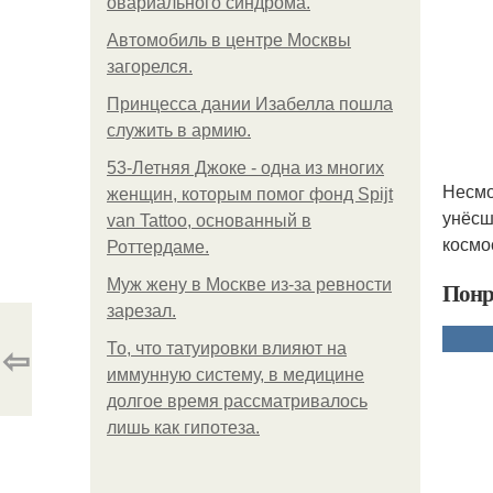
овариального синдрома.
Автомобиль в центре Москвы
загорелся.
Принцесса дании Изабелла пошла
служить в армию.
53-Летняя Джоке - одна из многих
Несмо
женщин, которым помог фонд Spijt
унёсш
van Tattoo, основанный в
космо
Роттердаме.
Mуж жену в Москве из-за ревности
Понр
зарезал.
⇦
То, что татуировки влияют на
иммунную систему, в медицине
долгое время рассматривалось
лишь как гипотеза.