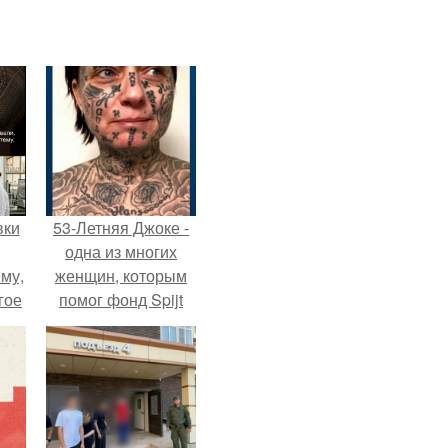
вки
53-Летняя Джоке -
одна из многих
му,
женщин, которым
гое
помог фонд Spijt
van Tattoo,
сь
основанный в
за.
Роттердаме.