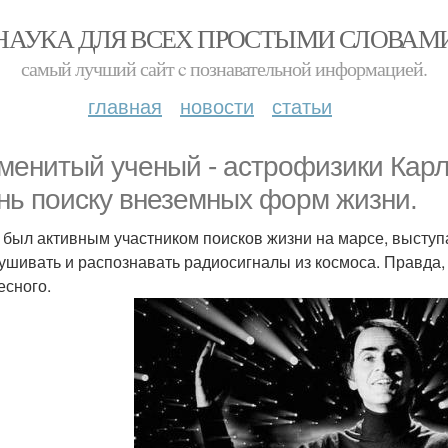
НАУКА ДЛЯ ВСЕХ ПРОСТЫМИ СЛОВАМ
самый лучший сайт c познавательной информацией.
главная
новости
статьи
мeнитый ученый - астрофизики Карл
нь поиску внеземных форм жизни.
 был активным участником поисков жизни на марсе, выступ
ушивать и распознавать радиосигналы из космоса. Правда, з
есного.