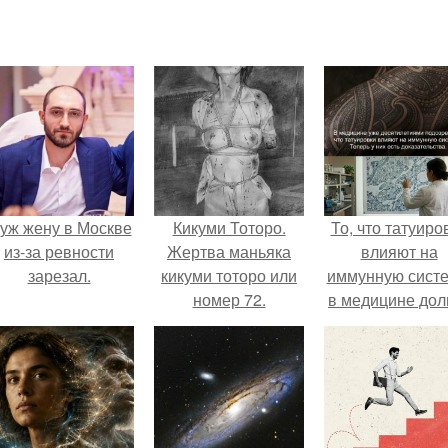
уж жену в Москве
Кикуми Тоторо.
То, что татуиро
из-за ревности
Жертва маньяка
влияют на
зарезал.
кикуми тоторо или
иммунную систе
номер 72.
в медицине дол
время
рассматривало
лишь как гипоте