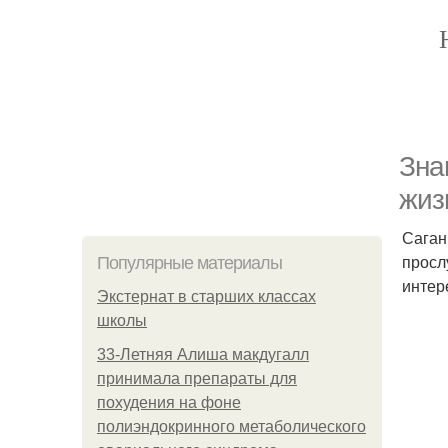
Знa
жиз
Саган
просл
Популярные материалы
интер
Экстернат в старших классах
школы
33-Летняя Алиша макдугалл
принимала препараты для
похудения на фоне
полиэндокринного метаболического