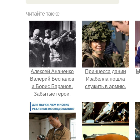
Читайте также
Алексей Ананенко
Принцесса дании
M
Валерий Беспалов
Изабелла пошла
и Борис Баранов.
служить в армию.
Забытые герои.
Чернобыльские
дайверы.