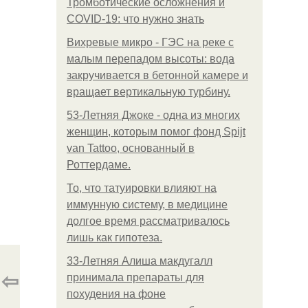
Тромботические осложнения и
COVID-19: что нужно знать
Вихревые микро - ГЭС на реке с
малым перепадом высоты: вода
закручивается в бетонной камере и
вращает вертикальную турбину.
53-Летняя Джоке - одна из многих
женщин, которым помог фонд Spijt
van Tattoo, основанный в
Роттердаме.
То, что татуировки влияют на
иммунную систему, в медицине
долгое время рассматривалось
лишь как гипотеза.
33-Летняя Алиша макдугалл
⇦
принимала препараты для
похудения на фоне