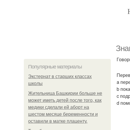
Зна
Говор
Популярные материалы
Перев
Экстернат в старших классах
a пер
школы
b пока
Жительница Башкирии больше не
c под
может иметь детей после того, как
d пом
медики сделали ей аборт на
шестом месяце беременности и
оставили в матке плаценту.