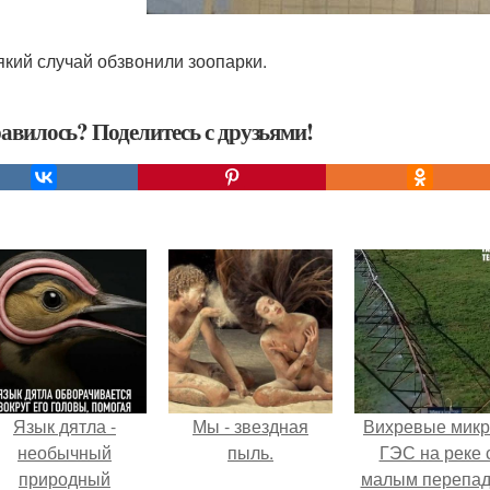
який случай обзвонили зоопарки.
авилось? Поделитесь с друзьями!
Язык дятла -
Мы - звездная
Вихревые микр
необычный
пыль.
ГЭС на реке 
природный
малым перепа