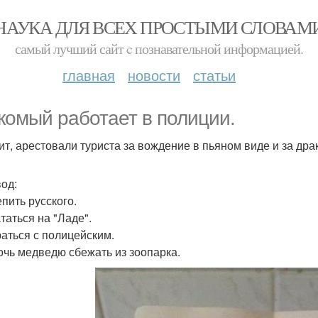
НАУКА ДЛЯ ВСЕХ ПРОСТЫМИ СЛОВАМ
самый лучший сайт c познавательной информацией.
главная
новости
статьи
комый работает в полиции.
ит, арестовали туриста за вождение в пьяном виде и за драк
од:
епить русского.
таться на "Ладе".
раться с полицейским.
очь медведю сбежать из зоопарка.