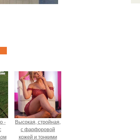
о -
Высокая, стройная,
с
с фарфоровой
дом
кожей и тонкими