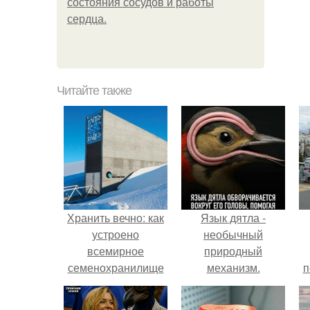
состояния сосудов и работы
сердца.
Читайте также
Хранить вечно: как
Язык дятла -
устроено
необычный
всемирное
природный
семенохранилище
механизм.
п
на Шпицбергене.