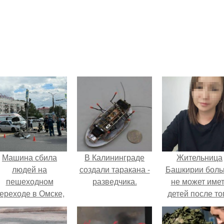
Машина сбила
В Калининграде
Жительница
людей на
создали таракана -
Башкирии бол
пешеходном
разведчика.
не может име
ереходе в Омске,
детей после то
пострадали 8
как медики сдел
человек.
ей аборт на ше