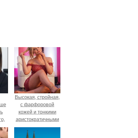
Высокая, стройная,
ьше
с фарфоровой
ть
кожей и тонкими
го,
аристократичными
али
чертами, эль
стом
выглядит так, будто