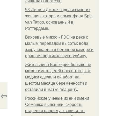
лишь как гипотеза.
53-Летняя Джоке - одна из многих
женщин, которым помог фонд Spijt
van Tattoo, основанный в
Роттердаме.
Вихревые микро - ГЭС на реке с
малым перепадом высоты: вода
закручивается в бетонной камере и
вращает вертикальную турбину.
Жительница Башкирии больше не
может иметь детей после того, как
медики сделали ей аборт на
шестом месяце беременности и
оставили в матке плаценту.
⇦
Российские ученые из нии имени
Семашко выяснили: скорость
старения напрямую зависит от