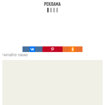
Читайте также
Армейский тест на психику. Армейский психологический
тест.