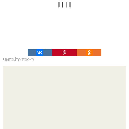
Читайте также
Как быстро избавиться от похмелья. Быстрые способы
избавиться от похмелья дома