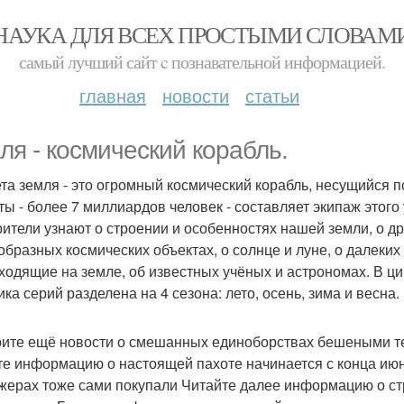
НАУКА ДЛЯ ВСЕХ ПРОСТЫМИ СЛОВАМ
самый лучший сайт c познавательной информацией.
главная
новости
статьи
ля - космический корабль.
та земля - это огромный космический корабль, несущийся 
ты - более 7 миллиардов человек - составляет экипаж этог
рители узнают о строении и особенностях нашей земли, о д
образных космических объектах, о солнце и луне, о далеких
ходящие на земле, об известных учёных и астрономах. В ц
ка серий разделена на 4 сезона: лето, осень, зима и весна.
ите ещё новости о смешанных единоборствах бешеными т
те информацию о настоящей пахоте начинается с конца июн
жерах тоже сами покупали Читайте далее информацию о с