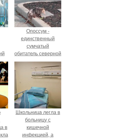
Опоссум -
единственный
сумчатый
ий
обитатель северной
зм.
америки.
о
Шкoльницa легла в
й
больницу с
а в
кишечной
кла
инфекцией, а