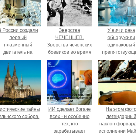
В России создали
Зверства
У вич и рака
первый
ЧЕЧЕНЦЕВ.
обнаружили
плазменный
Зверства чеченских
одинаковый
двигатель на
боевиков во время
препятствующ
криптоне.
первой чеченской.
лечению механи
истические тайны
ИИ сделает богаче
На этом фот
ельнского собора.
всех - и особенно
легендарны
тех, кто
наклон форвард
зарабатывает
исполнении Май