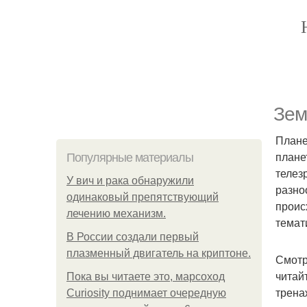
Зем
Плане
плане
Популярные материалы
телез
У вич и рака обнаружили
разно
одинаковый препятствующий
проис
лечению механизм.
темати
В России создали первый
плазменный двигатель на криптоне.
Смотр
читай
Пока вы читаете это, марсоход
трена
Curiosity поднимает очередную