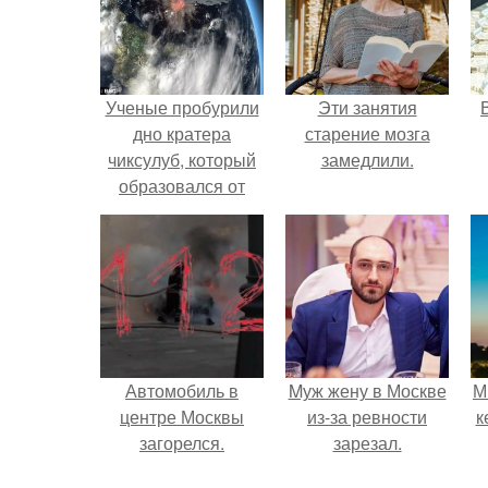
Ученые пробурили
Эти занятия
дно кратера
старение мозга
чиксулуб, который
замедлили.
образовался от
падения астероида,
убившего
динозавров.
Автомобиль в
Mуж жену в Москве
М
центре Москвы
из-за ревности
к
загорелся.
зарезал.