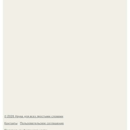
Автомобиль в центре Москвы загорелся.
Mуж жену в Москве из-за ревности зарезал.
© 2026 Наука для всех простыми словами
Контакты
Пользовательское соглашение
Политика конфидециальности