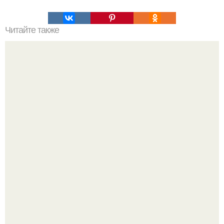
Читайте также
Пирамиды на дне Бермудского Треугольника.
Стеклянные пирамиды на дне бермудского
треугольника.