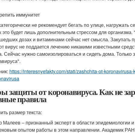
крепить иммунитет
категорически не рекомендует бегать по улице, нагружать с
ак это будет лишь дополнительным стрессом для организма
шедших дозах и витаминами сейчас нет смысла. Закупать 
тот вирус не поддается лечению никакими известными сред
а. Сейчас нужно самоизолироваться и сидеть дома. Только 
авируса".
ник:
https://interesnyefakty.com/stati/zashchita-ot-koronavirus
onavirusa
ы защиты от коронавируса. Как не зар
вные правила
ить размер текста:
р Малеев – признанный эксперт в области эпидемиологии и
ековым опытом работы в этом направлении. Академик РАН