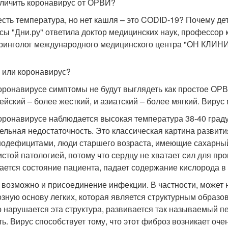
тличить коронавирус от ОРВИ?
есть температура, но нет кашля – это CODID-19? Почему де
сы "Дни.ру" ответила доктор медицинских наук, профессо
ринголог международного медицинского центра "ОН КЛИНИ
или коронавирус?
оронавирусе симптомы не будут выглядеть как простое ОРВ
ейский – более жесткий, и азиатский – более мягкий. Вирус 
оронавирусе наблюдается высокая температура 38-40 градус
ельная недостаточность. Это классическая картина развити
одефицитами, люди старшего возраста, имеющие сахарный 
истой патологией, потому что сердцу не хватает сил для прок
ается состояние пациента, падает содержание кислорода в 
 возможно и присоединение инфекции. В частности, может 
зную основу легких, которая является структурным образ
о нарушается эта структура, развивается так называемый п
ь. Вирус способствует тому, что этот фиброз возникает оч