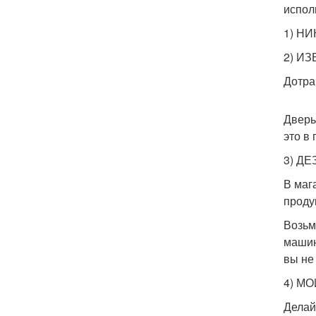
испол
1) Н
2) И
Дотра
Дверь
это в
3) Д
В маг
проду
Возьм
машин
вы не
4) М
Делай