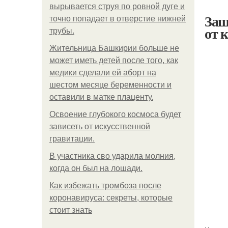
вырывается струя по ровной дуге и
Защ
точно попадает в отверстие нижней
от 
трубы.
Жительница Башкирии больше не
может иметь детей после того, как
медики сделали ей аборт на
шестом месяце беременности и
оставили в матке плаценту.
Освоение глубокого космоса будет
зависеть от искусственной
гравитации.
В участника сво ударила молния,
когда он был на лошади.
Как избежать тромбоза после
коронавируса: секреты, которые
стоит знать