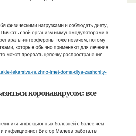
ебя физическими нагрузками и соблюдать диету,
. "Пичкать свой организм иммуномодуляторами в
препараты-интерфероны тоже незачем, потому
ствами, которые обычно применяют для лечения
это может прервать цепочку распространения
a-kakie-lekarstva-nuzhno-imet-doma-dlya-zashchity-
азиться коронавирусом: все
 клиники инфекционных болезней с более чем
 и инфекционист Виктор Малеев работал в