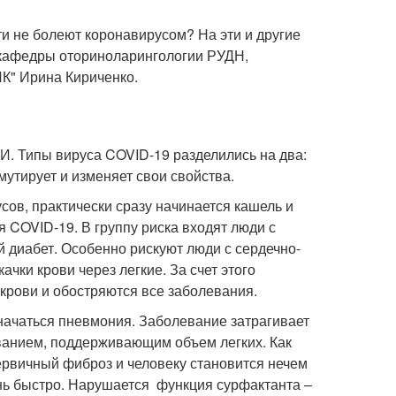
ти не болеют коронавирусом? На эти и другие
р кафедры оториноларингологии РУДН,
К" Ирина Кириченко.
И. Типы вируса COVID-19 разделились на два:
мутирует и изменяет свои свойства.
ов, практически сразу начинается кашель и
я COVID-19. В группу риска входят люди с
диабет. Особенно рискуют люди с сердечно-
ачки крови через легкие. За счет этого
крови и обостряются все заболевания.
начаться пневмония. Заболевание затрагивает
ованием, поддерживающим объем легких. Как
ервичный фиброз и человеку становится нечем
ень быстро. Нарушается функция сурфактанта –