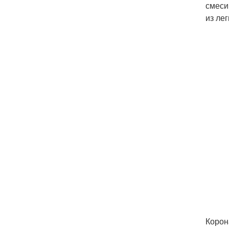
смеси
из ле
Корон