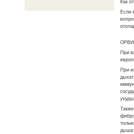
Как о
Если 
вопро
отола
ОРВИ 
При к
европ
При к
дыхат
иммун
сосуд
ухудш
Также
фибро
тольк
дышат