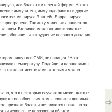
вируса, или болеют им в легкой форме. Но это
нижение иммунитета, иммунодефициты и другие
 носителями вируса Эпштейн-Барра, вируса
аспространено. Так что у маленьких пациентов
м кашлем. Вторично может активизироваться
ения обоняния, и затруднение носового дыхания.
котором пишут все СМИ, не панацея. "Но в
онижают температуру. Подойдет и парацетамол,
, а также антисептиками, которыми можно
зано, что в некоторых случаях он может длиться
ммунитет ослаблен, симптомы появятся довольно
⇨
те признаки болезни появляются позже, но за
ятки человек, не подозревая об этом.