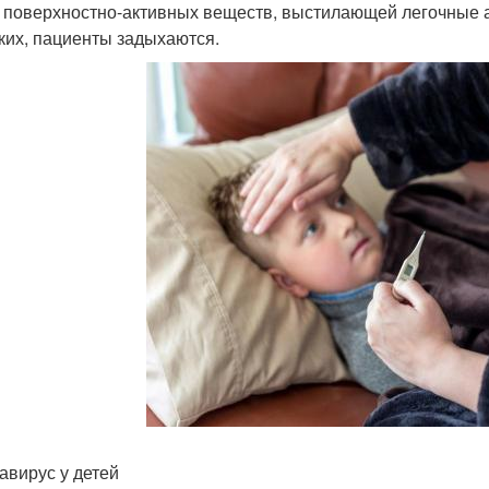
 поверхностно-активных веществ, выстилающей легочные а
гких, пациенты задыхаются.
авирус у детей