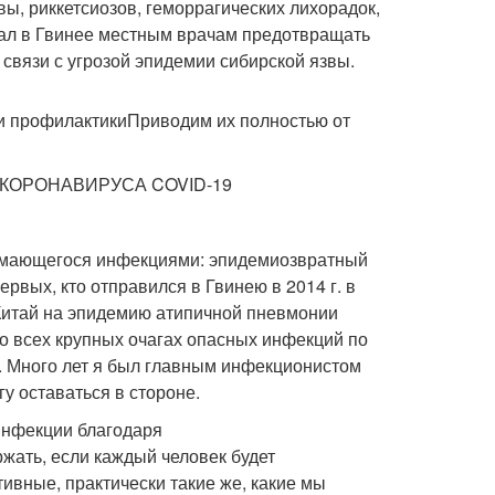
вы, риккетсиозов, геморрагических лихорадок,
ал в Гвинее местным врачам предотвращать
вязи с угрозой эпидемии сибирской язвы.
и профилактикиПриводим их полностью от
КОРОНАВИРУСА COVID-19
нимающегося инфекциями: эпидемиозвратный
ервых, кто отправился в Гвинею в 2014 г. в
 Китай на эпидемию атипичной пневмонии
 во всех крупных очагах опасных инфекций по
ть. Много лет я был главным инфекционистом
у оставаться в стороне.
инфекции благодаря
жать, если каждый человек будет
вные, практически такие же, какие мы