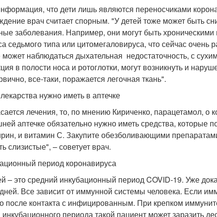
информация, что дети лишь являются переносчиками корона
ждение врач считает спорным. "У детей тоже может быть с
ные заболевания. Например, они могут быть хроническими
са седьмого типа или цитомегаловируса, что сейчас очень р
е может наблюдаться дыхательная недостаточность, с сухи
ция в полости носа и ротоглотки, могут возникнуть и наруш
рвично, все-таки, поражается легочная ткань".
 лекарства нужно иметь в аптечке
асается лечения, то, по мнению Кириченко, парацетамол, о 
ней аптечке обязательно нужно иметь средства, которые п
ирин, и витамин С. Закупите обезболивающими препаратами
ь слизистые", – советует врач.
ационный период коронавируса
ей – это средний инкубационный период COVID-19. Уже дока
 дней. Все зависит от иммунной системы человека. Если и
о после контакта с инфицированным. При крепком иммуните
 инкубационного периода такой пациент может заразить дес