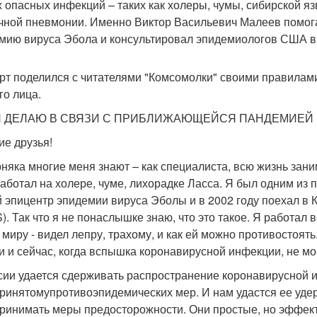
х опасных инфекций – таких как холеры, чумы, сибирской яз
чной пневмонии. Именно Виктор Васильевич Малеев помог
мию вируса Эбола и консультировал эпидемиологов США в с
рт поделился с читателями "Комсомолки" своими правилам
го лица.
Я ДЕЛАЮ В СВЯЗИ С ПРИБЛИЖАЮЩЕЙСЯ ПАНДЕМИЕЙ 
ие друзья!
няка многие меня знают – как специалиста, всю жизнь за
работал на холере, чуме, лихорадке Ласса. Я был одним из п
 эпицентр эпидемии вируса Эболы и в 2002 году поехал в
). Так что я не понаслышке знаю, что это такое. Я работал
 миру - видел лепру, трахому, и как ей можно противостоя
и и сейчас, когда вспышка коронавирусной инфекции, не мог
сии удается сдерживать распространение коронавирусной 
ринятомупротивоэпидемических мер. И нам удастся ее удер
ринимать меры предосторожности. Они простые, но эффекти