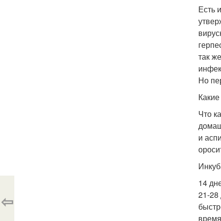
Есть 
утвер
вирус
герпе
так ж
инфек
Но пе
Какие
Что к
домаш
и асп
оросит
Инкуб
14 дн
21-28
⇦
быстр
время