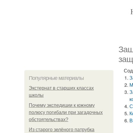
Защ
защ
Сод
З
Популярные материалы
М
Экстернат в старших классах
З
школы
к
Почему экспедиции к южному
С
полюсу погибали при загадочных
К
обстоятельствах?
В
Из старого зелёного патрубка