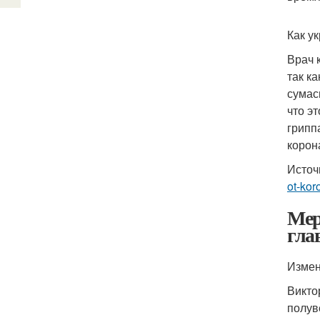
Как у
Врач 
так к
сумас
что э
грипп
корон
Источ
ot-kor
Мер
гла
Измен
Викто
полув