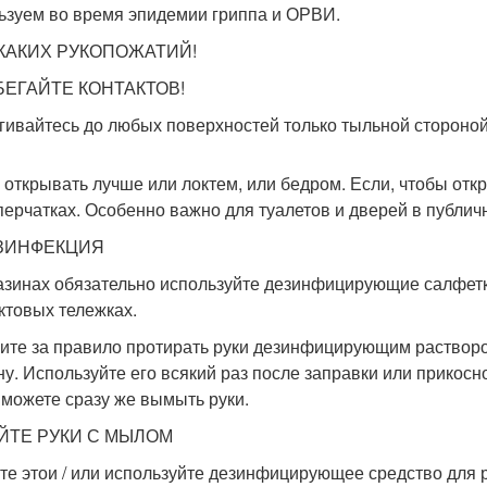
ьзуем во время эпидемии гриппа и ОРВИ.
ИКАКИХ РУКОПОЖАТИЙ!
ЗБЕГАЙТЕ КОНТАКТОВ!
гивайтесь до любых поверхностей только тыльной стороной 
 открывать лучше или локтем, или бедром. Если, чтобы откр
 перчатках. Особенно важно для туалетов и дверей в публич
ЕЗИНФЕКЦИЯ
азинах обязательно используйте дезинфицирующие салфетки
ктовых тележках.
ите за правило протирать руки дезинфицирующим раствором
у. Используйте его всякий раз после заправки или прикосн
 можете сразу же вымыть руки.
ОЙТЕ РУКИ С МЫЛОМ
те этои / или используйте дезинфицирующее средство для 