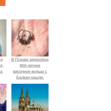
во
В Пскове археологи
я,
800-летнее
на
височное кольцо с
Балкан нашли.