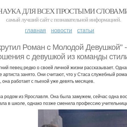
НАУКА ДЛЯ ВСЕХ ПРОСТЫМИ СЛОВАМ
самый лучший сайт c познавательной информацией.
главная
новости
статьи
крутил Роман с Молодой Девушкой" 
ошения с девушкой из команды стил
тний певец редко о своей личной жизни рассказывает. Одн
е артиста занято. Они считают, что у Стаса служебный ро
т, она работает с пьехой уже девять месяцев.
а родом из Ярославля. Она была замужем, сейчас одна во
ала в школе, однако позже сменила профессию учительницы