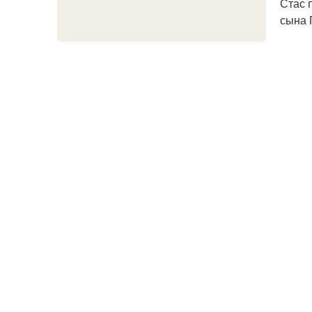
Стас 
сына 