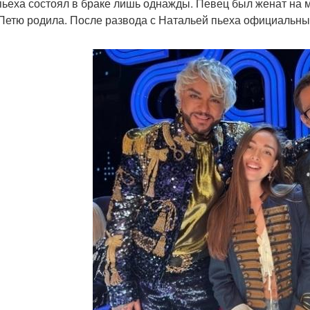
пьеха состоял в браке лишь однажды. Певец был женат на 
Петю родила. После развода с Натальей пьеха официальны