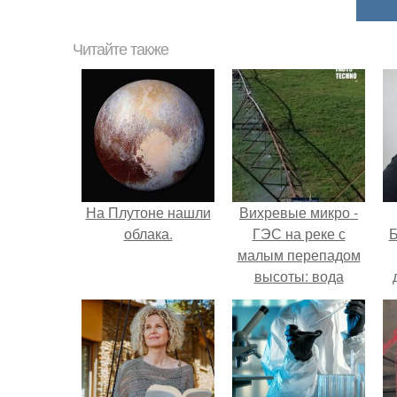
Читайте также
На Плутоне нашли
Вихревые микро -
облака.
ГЭС на реке с
Б
малым перепадом
высоты: вода
закручивается в
к
бетонной камере и
е
вращает
вертикальную
турбину.