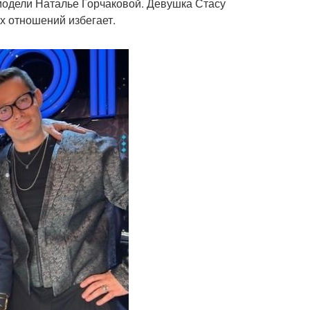
модели Наталье Горчаковой. Девушка Стасу
х отношений избегает.