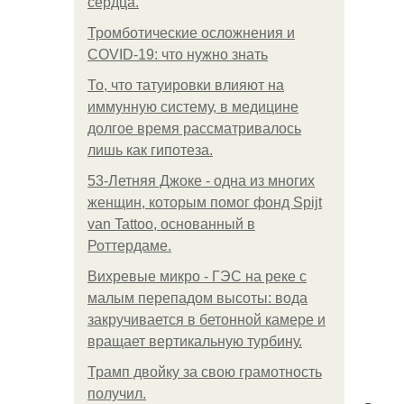
сердца.
Тромботические осложнения и
COVID-19: что нужно знать
То, что татуировки влияют на
иммунную систему, в медицине
долгое время рассматривалось
лишь как гипотеза.
53-Летняя Джоке - одна из многих
женщин, которым помог фонд Spijt
van Tattoo, основанный в
Роттердаме.
Вихревые микро - ГЭС на реке с
малым перепадом высоты: вода
закручивается в бетонной камере и
вращает вертикальную турбину.
Трамп двойку за свою грамотность
получил.