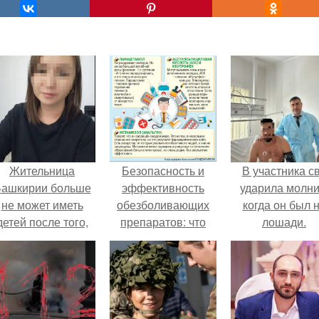
Жительница
Безопасность и
В участника с
ашкирии больше
эффективность
ударила молни
не может иметь
обезболивающих
когда он был 
детей после того,
препаратов: что
лошади.
ак медики сделали
нужно знать
й аборт на шестом
месяце
беременности и
оставили в матке