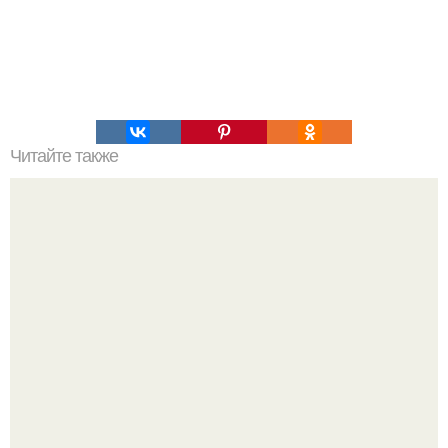
Читайте также
"Закрутил Роман с Молодой Девушкой" - Стасу пьехе
приписывают отношения с девушкой из команды
стилистов.