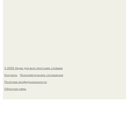
История земли: легенды о двух солнцах.
© 2026 Наука для всех простыми словами
Контакты
Пользовательское соглашение
Политика конфидециальности
Обратная связь