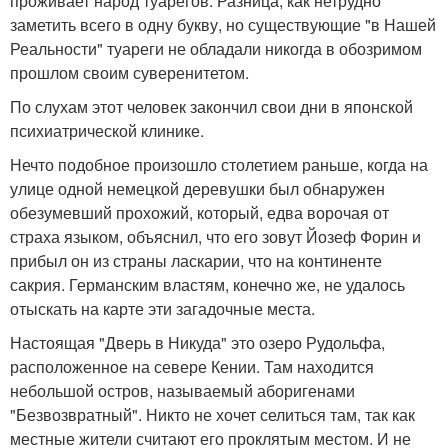
проживает народ туарегов. Разница, как нетрудно
заметить всего в одну букву, но существующие "в Нашей
Реальности" туареги не обладали никогда в обозримом
прошлом своим суверенитетом.
По слухам этот человек закончил свои дни в японской
психиатрической клинике.
Нечто подобное произошло столетием раньше, когда на
улице одной немецкой деревушки был обнаружен
обезумевший прохожий, который, едва ворочая от
страха языком, объяснил, что его зовут Йозеф Форин и
прибыл он из страны ласкарии, что на континенте
сакрия. Германским властям, конечно же, не удалось
отыскать на карте эти загадочные места.
Настоящая "Дверь в Никуда" это озеро Рудольфа,
расположенное на севере Кении. Там находится
небольшой остров, называемый аборигенами
"Безвозвратный". Никто не хочет селиться там, так как
местные жители считают его проклятым местом. И не