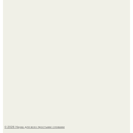
Высокая, стройная, с фарфоровой кожей и тонкими
аристократичными чертами, эль выглядит так, будто
сошла с полотна художника.
В участника сво ударила молния, когда он был на
лошади.
© 2026 Наука для всех простыми словами