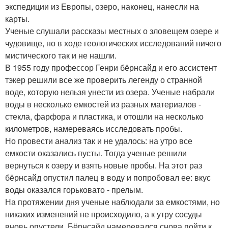
экспедиции из Европы, озеро, наконец, нанесли на
карты.
Ученые слушали рассказы местных о зловещем озере и
чудовище, но в ходе геологических исследований ничего
мистического так и не нашли.
В 1955 году профессор Генри бёрнсайд и его ассистент
тэкер решили все же проверить легенду о странной
воде, которую нельзя унести из озера. Ученые набрали
воды в несколько емкостей из разных материалов -
стекла, фарфора и пластика, и отошли на несколько
километров, намереваясь исследовать пробы.
Но провести анализ так и не удалось: на утро все
емкости оказались пусты. Тогда ученые решили
вернуться к озеру и взять новые пробы. На этот раз
бёрнсайд опустил палец в воду и попробовал ее: вкус
воды оказался горьковато - прелым.
На протяжении дня ученые наблюдали за емкостями, но
никаких изменений не происходило, а к утру сосуды
вновь опустели. Бёрнсайд намеревался снова пойти к