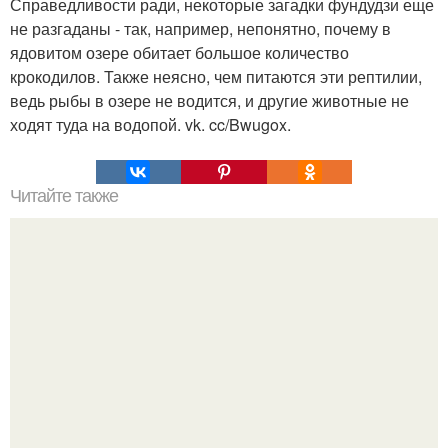
Справедливости ради, некоторые загадки фундудзи еще
не разгаданы - так, например, непонятно, почему в
ядовитом озере обитает большое количество
крокодилов. Также неясно, чем питаются эти рептилии,
ведь рыбы в озере не водится, и другие животные не
ходят туда на водопой. vk. cc/Bwugox.
Читайте также
Цепочная гадюка. Её ещё называют гадюкой Расселла в
честь шотландского герпетолога Патрика Расселла,
описавшего многие виды индийских змей.