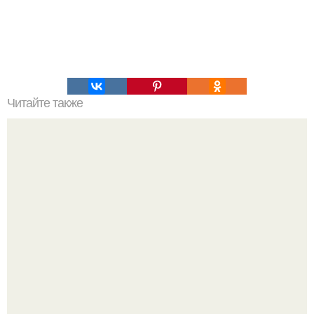
Читайте также
Наука Что это простыми словами. Что такое
антиматерия?