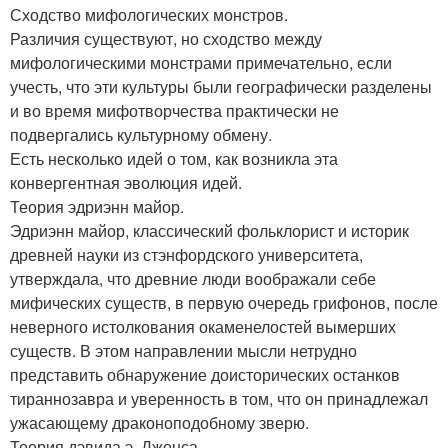
Сходство мифологических монстров.
Различия существуют, но сходство между
мифологическими монстрами примечательно, если
учесть, что эти культуры были географически разделены
и во время мифотворчества практически не
подвергались культурному обмену.
Есть несколько идей о том, как возникла эта
конвергентная эволюция идей.
Теория эдриэнн майор.
Эдриэнн майор, классический фольклорист и историк
древней науки из стэнфордского университета,
утверждала, что древние люди воображали себе
мифических существ, в первую очередь грифонов, после
неверного истолкования окаменелостей вымерших
существ. В этом направлении мысли нетрудно
представить обнаружение доисторических останков
тираннозавра и уверенность в том, что он принадлежал
ужасающему драконоподобному зверю.
Теория дэвида э. Джонса.