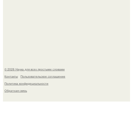
Ученые "Гормон Мотивации нашли".
© 2026 Наука для всех простыми словами
Контакты
Пользовательское соглашение
Политика конфидециальности
Обратная связь