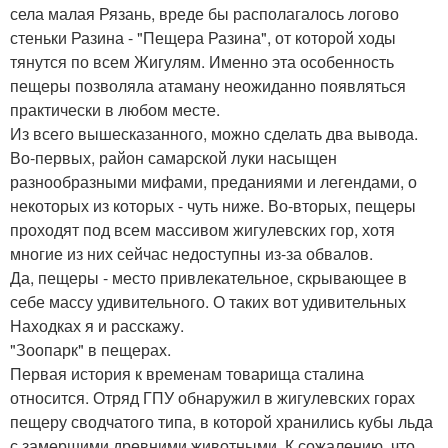
села малая Рязань, вреде бы располагалось логово
стеньки Разина - "Пещера Разина", от которой ходы
тянутся по всем Жигулям. Именно эта особенность
пещеры позволяла атаману неожиданно появляться
практически в любом месте.
Из всего вышесказанного, можно сделать два вывода.
Во-первых, район самарской луки насыщен
разнообразными мифами, преданиями и легендами, о
некоторых из которых - чуть ниже. Во-вторых, пещеры
проходят под всем массивом жигулевских гор, хотя
многие из них сейчас недоступны из-за обвалов.
Да, пещеры - место привлекательное, скрывающее в
себе массу удивительного. О таких вот удивительных
Находках я и расскажу.
"Зоопарк" в пещерах.
Первая история к временам товарища сталина
относится. Отряд ГПУ обнаружил в жигулевских горах
пещеру сводчатого типа, в которой хранились кубы льда
с замершими древними животными. К сожалению, что