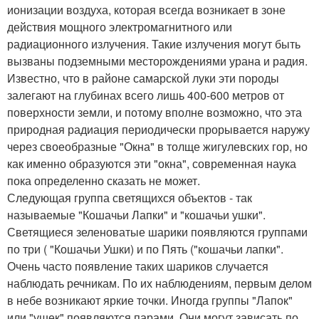
ионизации воздуха, которая всегда возникает в зоне
действия мощного электромагнитного или
радиационного излучения. Такие излучения могут быть
вызваны подземными месторождениями урана и радия.
Известно, что в районе самарской луки эти породы
залегают на глубинах всего лишь 400-600 метров от
поверхности земли, и потому вполне возможно, что эта
природная радиация периодически прорывается наружу
через своеобразные "Окна" в толще жигулевских гор, но
как именно образуются эти "окна", современная наука
пока определенно сказать не может.
Следующая группа светящихся объектов - так
называемые "Кошачьи Лапки" и "кошачьи ушки".
Светящиеся зеленоватые шарики появляются группами
по три ( "Кошачьи Ушки) и по Пять ("кошачьи лапки".
Очень часто появление таких шариков случается
наблюдать речникам. По их наблюдениям, первым делом
в небе возникают яркие точки. Иногда группы "Лапок"
или "ушек" появляются парами. Они могут зависать по