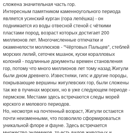
сложена значительная часть гор.
Интересным памятником каменноугольного периода
является усинский курган (гора лепёшка) - он
поднимается из воды отвесной стеной с чёткими
пластами пород, возраст которых достигает 200
миллионов лет. Многочисленные отпечатки и
окаменелости моллюсков - "Чёртовых Пальцев", стеблей
морских лилий, сеточек мшанок, куски коралловых
колоний - подлинные документы времен становления
гор, потому что много миллионов лет тому назад Жигули
были дном древнего. Известняки, гипс и другие породы,
покрывающие вершины жигулевских гор, были сложены
так же в пучинах морских, но в уже следующем периоде -
пермском. Местами здесь встречаются следы морей
юрского и мелового периодов.
Но, несмотря на почтенный возраст, Жигули остаются
почти неизменными, что позволило сформироваться
уникальной флоре и фауне. Здесь встречается
множество эндемиков, то есть видов животных и