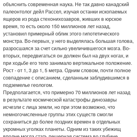
объяснить современная наука. Не так давно канадский
палеонтолог дейл Рассел, изучая останки ископаемых
ящеров из рода стехонихозавров, живших в юрское
время, то есть около 150 миллионов лет назад,
установил примерный облик этого гипотетического
монстра. Во-первых, у него выделялась большая голова,
разросшаяся за счет сильно увеличившегося мозга. Во-
вторых, передвигаться он должен был на двух ногах, и
при ходьбе его тело занимало вертикальное положение.
Рост - от 1, 3 до 1, 5 метра. Одним словом, почти полное
совпадение с описанием, сделанным заблудившимся в
подземелье геологом.
Предполагается, что примерно 70 миллионов лет назад
в результате космической катастрофы динозавры
исчезли с лица земли, но при этом возможно, что
немногочисленные группы этих существ смогли
сохраниться до более поздних времен в отдельных
укромных уголках планеты. Одним из таких убежищ
вполне могла стать пещерная система во глубине