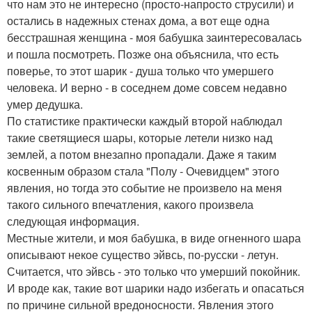
что нам это не интересно (просто-напросто струсили) и
остались в надежных стенах дома, а вот еще одна
бесстрашная женщина - моя бабушка заинтересовалась
и пошла посмотреть. Позже она объяснила, что есть
поверье, то этот шарик - душа только что умершего
человека. И верно - в соседнем доме совсем недавно
умер дедушка.
По статистике практически каждый второй наблюдал
такие светящиеся шары, которые летели низко над
землей, а потом внезапно пропадали. Даже я таким
косвенным образом стала "Полу - Очевидцем" этого
явления, но тогда это событие не произвело на меня
такого сильного впечатления, какого произвела
следующая информация.
Местные жители, и моя бабушка, в виде огненного шара
описывают некое существо эйвсь, по-русски - летун.
Считается, что эйвсь - это только что умерший покойник.
И вроде как, такие вот шарики надо избегать и опасаться
по причине сильной вредоносности. Явления этого