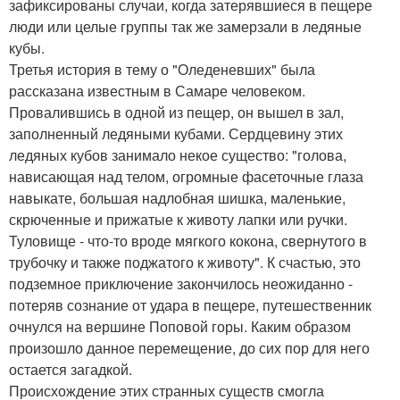
зафиксированы случаи, когда затерявшиеся в пещере
люди или целые группы так же замерзали в ледяные
кубы.
Третья история в тему о "Оледеневших" была
рассказана известным в Самаре человеком.
Провалившись в одной из пещер, он вышел в зал,
заполненный ледяными кубами. Сердцевину этих
ледяных кубов занимало некое существо: "голова,
нависающая над телом, огромные фасеточные глаза
навыкате, большая надлобная шишка, маленькие,
скрюченные и прижатые к животу лапки или ручки.
Туловище - что-то вроде мягкого кокона, свернутого в
трубочку и также поджатого к животу". К счастью, это
подземное приключение закончилось неожиданно -
потеряв сознание от удара в пещере, путешественник
очнулся на вершине Поповой горы. Каким образом
произошло данное перемещение, до сих пор для него
остается загадкой.
Происхождение этих странных существ смогла