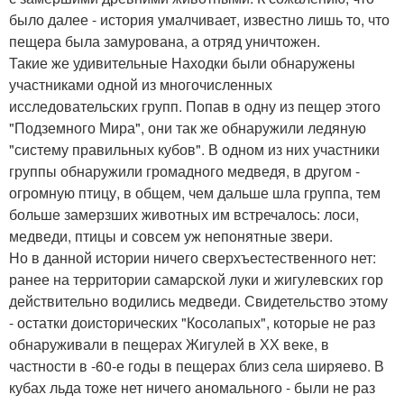
было далее - история умалчивает, известно лишь то, что
пещера была замурована, а отряд уничтожен.
Такие же удивительные Находки были обнаружены
участниками одной из многочисленных
исследовательских групп. Попав в одну из пещер этого
"Подземного Мира", они так же обнаружили ледяную
"систему правильных кубов". В одном из них участники
группы обнаружили громадного медведя, в другом -
огромную птицу, в общем, чем дальше шла группа, тем
больше замерзших животных им встречалось: лоси,
медведи, птицы и совсем уж непонятные звери.
Но в данной истории ничего сверхъестественного нет:
ранее на территории самарской луки и жигулевских гор
действительно водились медведи. Свидетельство этому
- остатки доисторических "Косолапых", которые не раз
обнаруживали в пещерах Жигулей в ХХ веке, в
частности в -60-е годы в пещерах близ села ширяево. В
кубах льда тоже нет ничего аномального - были не раз