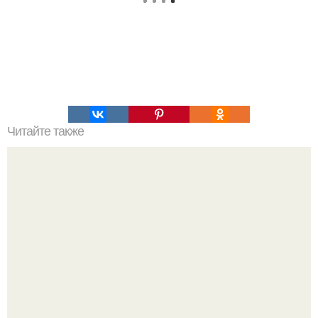
Читайте также
Вредные привычки могут отразиться на следующих
поколениях.