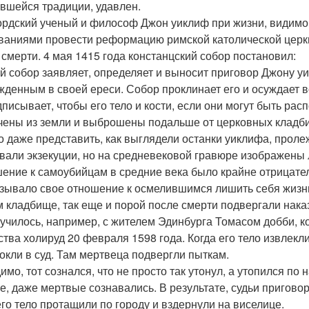
вшейся традиции, удавлен.
рдский ученый и философ Джон уиклиф при жизни, видимо
ваниями провести реформацию римской католической церкви
 смерти. 4 мая 1415 года констанцский собор постановил:
й собор заявляет, определяет и выносит приговор Джону у
жденным в своей ереси. Собор проклинает его и осуждает 
дписывает, чтобы его тело и кости, если они могут быть ра
чены из земли и выброшены подальше от церковных кладби
о даже представить, как выглядели останки уиклифа, пролеж
вали экзекуции, но на средневековой гравюре изображены 
ение к самоубийцам в средние века было крайне отрицате
зывало свое отношение к осмелившимся лишить себя жизни.
 кладбище, так еще и порой после смерти подвергали нака
лучилось, например, с жителем Эдинбурга Томасом добби, к
ства холируд 20 февраля 1598 года. Когда его тело извлекли 
окли в суд. Там мертвеца подвергли пыткам.
димо, тот сознался, что не просто так утонул, а утопился п
е, даже мертвые сознавались. В результате, судьи пригов
его тело протащили по городу и вздернули на виселице.