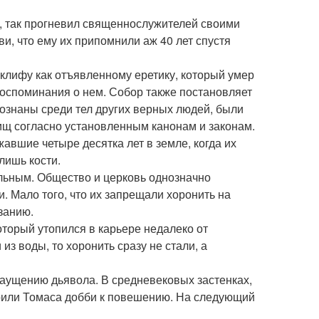
, так прогневил священнослужителей своими
, что ему их припомнили аж 40 лет спустя
иклифу как отъявленному еретику, который умер
воспоминания о нем. Собор также постановляет
спознаны среди тел других верных людей, были
щ согласно установленным канонам и законам.
авшие четыре десятка лет в земле, когда их
лишь кости.
льным. Общество и церковь однозначно
 Мало того, что их запрещали хоронить на
занию.
оторый утопился в карьере недалеко от
из воды, то хоронить сразу не стали, а
о наущению дьявола. В средневековых застенках,
орили Томаса добби к повешению. На следующий