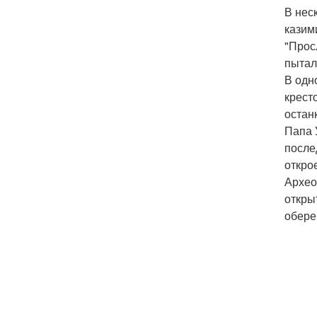
В нес
казим
"Прос
пытал
В одн
крест
остан
Папа 
после
откро
Архео
откры
обере