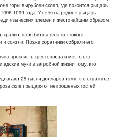
лоне горы вырублен склеп, где покоится рыцарь
1096-1099 года. У себя на родине рыцарь
среди языческих племен и жесточайшим образом
выкрали с поля битвы тело жестокого
ки и сожгли. Позже соратники собрали его
ично проклясть крестоносца и место его
 адские муки в загробной жизни тому, кто
длагают 25 тысяч долларов тому, кто отважится
гроза склеп рыцаря от непрошеных гостей
.