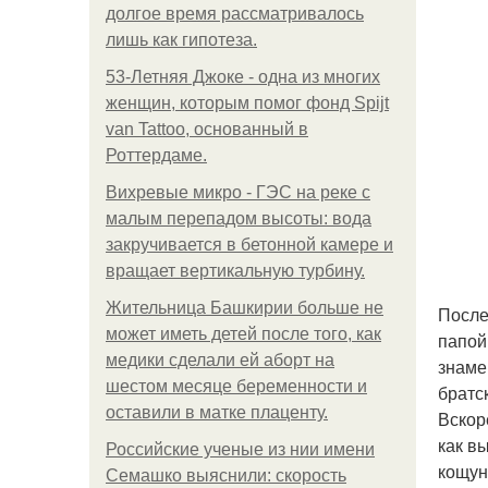
долгое время рассматривалось
лишь как гипотеза.
53-Летняя Джоке - одна из многих
женщин, которым помог фонд Spijt
van Tattoo, основанный в
Роттердаме.
Вихревые микро - ГЭС на реке с
малым перепадом высоты: вода
закручивается в бетонной камере и
вращает вертикальную турбину.
Жительница Башкирии больше не
После
может иметь детей после того, как
папой
медики сделали ей аборт на
знаме
шестом месяце беременности и
братс
оставили в матке плаценту.
Вскор
как в
Российские ученые из нии имени
кощун
Семашко выяснили: скорость