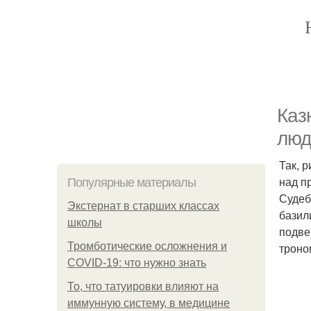
Каз
люд
Так, 
над п
Популярные материалы
Судеб
Экстернат в старших классах
базил
школы
подве
Тромботические осложнения и
троно
COVID-19: что нужно знать
То, что татуировки влияют на
иммунную систему, в медицине