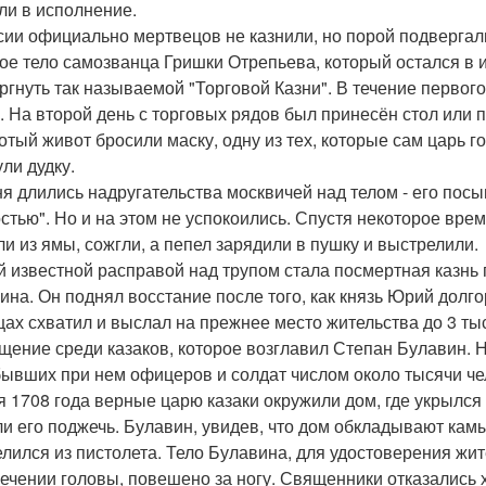
ли в исполнение.
сии официально мертвецов не казнили, но порой подвергали
ое тело самозванца Гришки Отрепьева, который остался в и
ргнуть так называемой "Торговой Казни". В течение первого
. На второй день с торговых рядов был принесён стол или 
отый живот бросили маску, одну из тех, которые сам царь г
ли дудку.
ня длились надругательства москвичей над телом - его посы
стью". Но и на этом не успокоились. Спустя некоторое вре
и из ямы, сожгли, а пепел зарядили в пушку и выстрелили.
й известной расправой над трупом стала посмертная казнь 
ина. Он поднял восстание после того, как князь Юрий долго
цах схватил и выслал на прежнее место жительства до 3 ты
щение среди казаков, которое возглавил Степан Булавин. Но
бывших при нем офицеров и солдат числом около тысячи че
я 1708 года верные царю казаки окружили дом, где укрылс
и его поджечь. Булавин, увидев, что дом обкладывают камы
елился из пистолета. Тело Булавина, для удостоверения жите
сечении головы, повешено за ногу. Священники отказались