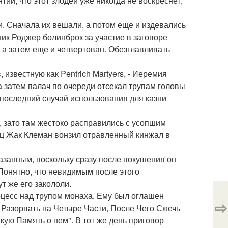
тии, что этот злодей уже никогда не воскреснет,
. Сначала их вешали, а потом еще и издевались
ик Роджер болинброк за участие в заговоре
 а затем еще и четвертован. Обезглавливать
известную как Pentrich Martyers, - Иеремия
а затем палач по очереди отсекал трупам головы
л последний случай использования для казни
, зато там жестоко расправились с усопшим
нец Жак Клеман вонзил отравленный кинжал в
казанным, поскольку сразу после покушения он
 Понятно, что невидимым после этого
т же его закололи.
оцесс над трупом монаха. Ему был оглашен
⇨
Разорвать на Четыре Части, После Чего Сжечь
кую Память о нем". В тот же день приговор