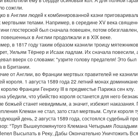
 и вколотили ему в сердце осиновый кол. А для полной гаран
ло сожгли.
ко в Англии людей к комбинированной казни приговаривали
х мертвыми телами. Например, в середине XV века священн
гини глостерской был сначала повешен, потом обезглавлен,
 повешенных в Англии продолжали и в XIX веке.
мер, в 1817 году таким образом казнили троицу мятежников, 
рет, Уильям Тёрнер и Исаак ладлам. Их сначала повесили, 
девал вверх со словами: "узрите голову предателя! Это бы
а в Британии.
ичие от Англии, во Франции мертвых правителей не казнили
ей короля. 1 августа 1589 года 22 летний монах доминика
 королю Франции Генриху III в предместье Парижа сен клу.
на убедили, что убийство короля останется для него безна
ле божьей станет невидимым, а значит, избежит наказания.
упления Клеман не стал, зато стал мертвым. Слуги короля ту
едующий день, 2 августа 1589 года, состоялся судебный пр
вор: "Труп Вышеупомянутого Клемана Четырьмя Лошадьми 
 Пепел Высыпать в Реку, Дабы Окончательно Уничтожить Вся