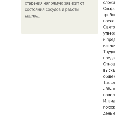
сложи
старения напрямую зависит от
Оксфо
состояния сосудов и работы
требо
сердца.
после
Свято
утвер
и пре
извле
Трудн
преда
Отнош
выска
общем
Так с
аббат
повол
И, ви
похож
день 