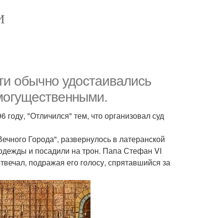
И
ти обычно удостаивались
 могущественными.
 году, "Отличился" тем, что организовал суд
Вечного Города", развернулось в латеранской
одежды и посадили на трон. Папа Стефан VI
отвечал, подражая его голосу, спрятавшийся за