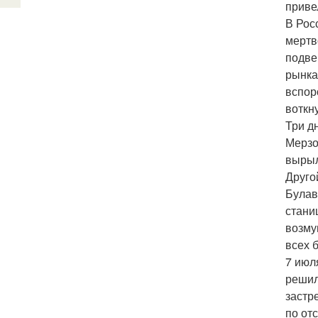
приве
В Рос
мертв
подве
рынка
вспор
воткну
Три д
Мерзо
вырыл
Друго
Булав
стани
возму
всех 
7 июл
решил
застр
по от