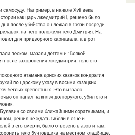
 самосуду. Например, в начале Xvii века
стории как царь лжедмитрий I, решено было
 дня после убийства он лежал в грязи посреди
прилавок, на него положили тело Дмитрия. На
отовил для придворного карнавала, а в рот
пали песком, мазали дёгтем и "Всякой
мя после захоронения лжедмитрия, тело его
походного атамана донских казаков кондратия
рукий по царскому указу в восьми казацких
сяч беглых крепостных. Это вызвало
чью он напал на князя долгорукого, убил его и
ловек.
я Булавин со своими ближайшими соратниками, и
шом, решил не ждать гибели в огне и
лей в его смерти, было отвезено в азов и там,
 хоронить тело бунтовщика на местном кладбище.