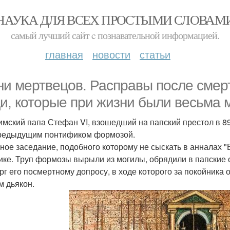
НАУКА ДЛЯ ВСЕХ ПРОСТЫМИ СЛОВАМ
самый лучший сайт c познавательной информацией.
главная
новости
статьи
ни мертвецов. Расправы после смер
и, которые при жизни были весьма
римский папа Стефан VI, взошедший на папский престол в 896
редыдущим понтификом формозой.
ное заседание, подобного которому не сыскать в анналах "
ике. Труп формозы вырыли из могилы, обрядили в папские 
рг его посмертному допросу, в ходе которого за покойника 
м дьякон.