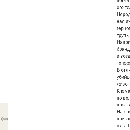
петли
его те
Неред
над и
герцо
трупы
Напри
бранд
и воз
топор
В отл
убийц
живот
Клема
по во
прест
На сл
⇦
приго
их, а