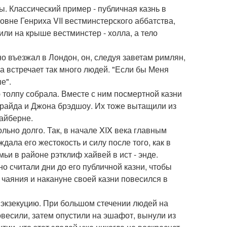
. Классический пример - публичная казнь в
овне Генриха VII вестминстерского аббатства,
или на крыше вестминстер - холла, а тело
о въезжал в Лондон, он, следуя заветам римлян,
а встречает так много людей. "Если бы Меня
е".
 толпу собрала. Вместе с ним посмертной казни
прайда и Джона брэдшоу. Их тоже вытащили из
тайберне.
ьно долго. Так, в начале XIX века главным
ала его жестокость и силу после того, как в
ьи в районе рэтклиф хайвей в ист - энде.
о считали дни до его публичной казни, чтобы
чаяния и накануне своей казни повесился в
 экзекуцию. При большом стечении людей на
весили, затем опустили на эшафот, вынули из