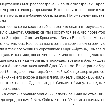
 мертвецов были распространены во многих странах Европы
и мертвого оливера кромвеля. Его тело, захороненное в час
ли из могилы и публично обезглавили. Потом голову выстав
или.
ытно, что когда кромвель был в зените славы и триумфальн
ил о Смерти". Офицер свиты восхитился тем, что протектор
 на Эшафот, - Ответил Кромвель, - Зевак Было бы не Меньш
но и случилось. Расправа над мертвым кромвелем огромную
ли и трех его усопших соратников: Генри Айртона, Томаса 
, судили, казнили, после чего вывесили останки на цепях в 
ция расправ над мертвыми просуществовала в Англии довол
ем в Англии считался некий Джон Уильямс. Вся страна обсужд
ре 1811 года он плотницкой киянкой забил до смерти две сем
ой киянке его вскоре и вычислили. Жители Лондона буквальн
оваться на нее. Однако злодей Уильямс обманул народные 
ной камере.
 избежать народных волнений, власти решили не отменять
ди перед тюрьмой New Gate мертвого Уильямса сначала по