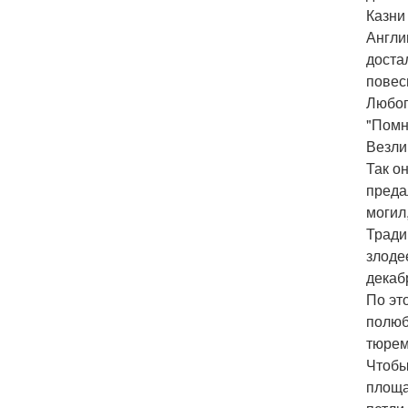
Казни
Англи
доста
повес
Любоп
"Помн
Везли
Так о
преда
могил
Тради
злоде
декаб
По эт
полюб
тюрем
Чтобы
площа