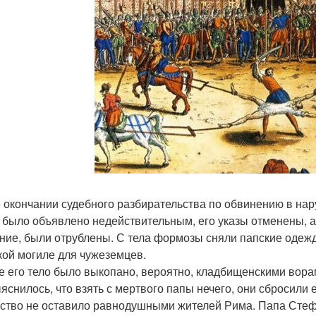
 окончании судебного разбирательства по обвинению в на
 было объявлено недействительным, его указы отменены, 
ние, были отрублены. С тела формозы сняли папские одежд
кой могиле для чужеземцев.
е его тело было выкопано, вероятно, кладбищенскими вора
ыяснилось, что взять с мертвого папы нечего, они сбросили е
ство не оставило равнодушными жителей Рима. Папа Стефан