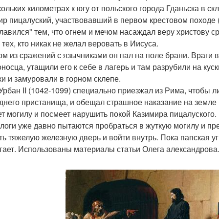
кольких километрах к югу от польского города Гданьска в ск
ир пицалуский, участвовавший в первом крестовом походе (
лавился" тем, что огнем и мечом насаждал веру христову 
 тех, кто никак не желал веровать в Иисуса.
ом из сражений с язычниками он пал на поле брани. Враги 
оносца, утащили его к себе в лагерь и там разрубили на кус
ки и замуровали в горном склепе.
Урбан II (1042-1099) специально приезжал из Рима, чтобы л
днего пристанища, и обещал страшное наказание на земле и
ет могилу и посмеет нарушить покой Казимира пицалуского.
логи уже давно пытаются пробраться в жуткую могилу и пре
ть тяжелую железную дверь и войти внутрь. Пока папская у
гает. Использованы материалы статьи Олега александрова