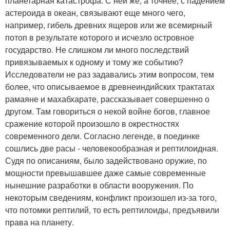
планетарная катастрофа. С ней же, а точнее, с падением
астероида в океан, связывают еще много чего,
например, гибель древних ящеров или же всемирный
потоп в результате которого и исчезло островное
государство. Не слишком ли много последствий
привязываемых к одному и тому же событию?
Исследователи не раз задавались этим вопросом, тем
более, что описываемое в древнеиндийских трактатах
рамаяне и махабхарате, рассказывает совершенно о
другом. Там говориться о некой войне богов, главное
сражение которой произошло в окрестностях
современного дели. Согласно легенде, в поединке
сошлись две расы - человекообразная и рептилоидная.
Судя по описаниям, было задействовано оружие, по
мощности превышавшее даже самые современные
нынешние разработки в области вооружения. По
некоторым сведениям, конфликт произошел из-за того,
что потомки рептилий, то есть рептилоиды, предъявили
права на планету.