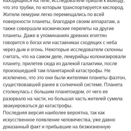
находящихся на теле, исследователи пришли к выводу,
что это трубки, по которым транспортируется кислород.
Жители лемурии легко перемещались по всей
поверхности планеты, благодаря своим аппаратам, а
также совершали космические перелеты на другие
планеты. Даже в упоминаниях древних египтян
говорится о богах или наставниках сходящих с неба
через дым и огонь. Некоторые исследователи склонны
считать, что на самом деле, лемурийцы колонизировали
планету, прилетев сюда из далекой галактики, после
произошедшей там планетарной катастрофы. Не
исключено, что это они были жителями планеты фаэтон,
существовавшей ранее в солнечной системе. Планета
столкнулась с большим планетоидом, от чего ее
разорвало на части, но большая часть жителей сумела
эвакуироваться до катастрофы.
Последняя версия наиболее вероятна, так как
искусственное появление человечества, уже давно
доказанный факт и прибывшие на безжизненную