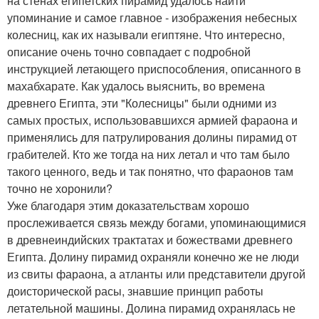
на стенах египетских пирамид удалось найти
упоминание и самое главное - изображения небесных
колесниц, как их называли египтяне. Что интересно,
описание очень точно совпадает с подробной
инструкцией летающего приспособления, описанного в
махабхарате. Как удалось выяснить, во времена
древнего Египта, эти "Колесницы" были одними из
самых простых, использовавшихся армией фараона и
применялись для патрулирования долины пирамид от
грабителей. Кто же тогда на них летал и что там было
такого ценного, ведь и так понятно, что фараонов там
точно не хоронили?
Уже благодаря этим доказательствам хорошо
прослеживается связь между богами, упоминающимися
в древнеиндийских трактатах и божествами древнего
Египта. Долину пирамид охраняли конечно же не люди
из свиты фараона, а атланты или представители другой
доисторической расы, знавшие принцип работы
летательной машины. Долина пирамид охранялась не