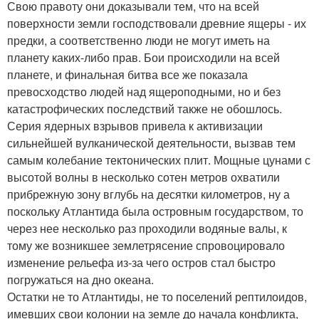
Свою правоту они доказывали тем, что на всей
поверхности земли господствовали древние ящеры - их
предки, а соответственно люди не могут иметь на
планету каких-либо прав. Бои происходили на всей
планете, и финальная битва все же показала
превосходство людей над ящероподными, но и без
катастрофических последствий также не обошлось.
Серия ядерных взрывов привела к активизации
сильнейшей вулканической деятельности, вызвав тем
самым колебание тектонических плит. Мощные цунами с
высотой волны в несколько сотен метров охватили
прибрежную зону вглубь на десятки километров, ну а
поскольку Атлантида была островным государством, то
через нее несколько раз проходили водяные валы, к
тому же возникшее землетрясение спровоцировало
изменение рельефа из-за чего остров стал быстро
погружаться на дно океана.
Остатки не то Атлантиды, не то поселений рептилоидов,
имевших свои колонии на земле до начала конфликта,