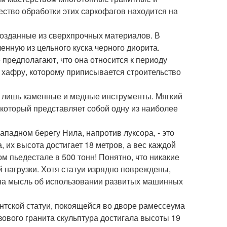
ство обработки этих саркофагов находится на
созданные из сверхпрочных материалов. В
нную из цельного куска черного диорита.
 предполагают, что она относится к периоду
на хафру, которому приписывается строительство
ли лишь каменные и медные инструменты. Мягкий
 который представляет собой одну из наиболее
ападном берегу Нила, напротив луксора, - это
, их высота достигает 18 метров, а вес каждой
ом пьедестале в 500 тонн! Понятно, что никакие
нагрузки. Хотя статуи изрядно повреждены,
 на мысль об использовании развитых машинных
антской статуи, покоящейся во дворе рамессеума
озового гранита скульптура достигала высоты 19