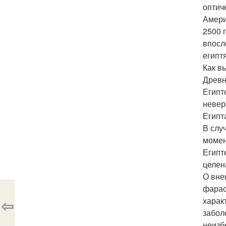
оптич
Амери
2500 
впосл
египт
Как в
Древн
Египт
невер
Египт
В слу
момент
Египт
целен
О вне
фарао
⇦
харак
забол
неизб