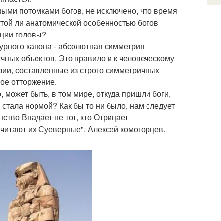
ными потомками богов, не исключено, что время
этой ли анатомической особенностью богов
ации головы?
турного канона - абсолютная симметрия
ичных объектов. Это правило и к человеческому
афии, составленные из строго симметричных
ное отторжение.
, может быть, в том мире, откуда пришли боги,
стала нормой? Как бы то ни было, нам следует
ство Впадает не тот, кто Отрицает
Считают их Суеверные". Алексей комогорцев.