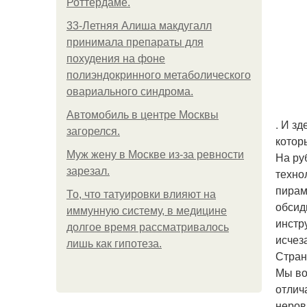
Роттердаме.
33-Летняя Алиша макдугалл
принимала препараты для
похудения на фоне
полиэндокринного метаболического
овариального синдрома.
Автомобиль в центре Москвы
. И з
загорелся.
котор
Mуж жену в Москве из-за ревности
На ру
зарезал.
техно
пирам
То, что татуировки влияют на
обсид
иммунную систему, в медицине
инстр
долгое время рассматривалось
исчез
лишь как гипотеза.
Стран
Мы во
отлич
неров