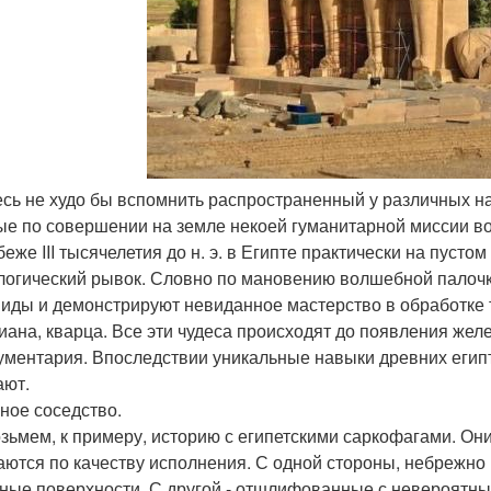
десь не худо бы вспомнить распространенный у различных 
ые по совершении на земле некоей гуманитарной миссии во
беже III тысячелетия до н. э. в Египте практически на пус
логический рывок. Словно по мановению волшебной палочк
иды и демонстрируют невиданное мастерство в обработке т
иана, кварца. Все эти чудеса происходят до появления желе
ументария. Впоследствии уникальные навыки древних егип
ают.
ное соседство.
зьмем, к примеру, историю с египетскими саркофагами. Они
аются по качеству исполнения. С одной стороны, небрежно
ные поверхности. С другой - отшлифованные с невероятн