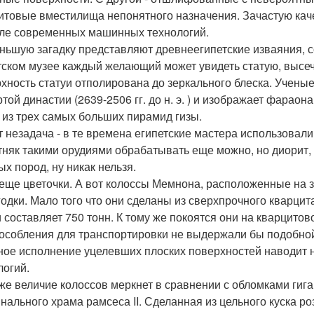
итовые вместилища непонятного назначения. Зачастую каче
ле современных машинных технологий.
ньшую загадку представляют древнеегипетские изваяния, 
тском музее каждый желающий может увидеть статую, высече
хность статуи отполирована до зеркального блеска. Ученые
ртой династии (2639-2506 гг. до н. э. ) и изображает фарао
 из трех самых больших пирамид гизы.
т незадача - в те времена египетские мастера использова
тняк такими орудиями обрабатывать еще можно, но диорит,
ых пород, ну никак нельзя.
 еще цветочки. А вот колоссы Мемнона, расположенные на з
годки. Мало того что они сделаны из сверхпрочного кварцита
и составляет 750 тонн. К тому же покоятся они на кварцитов
особления для транспортировки не выдержали бы подобной 
ное исполнение уцелевших плоских поверхностей наводит
логий.
же величие колоссов меркнет в сравнении с обломками гиг
инального храма рамсеса II. Сделанная из цельного куска р