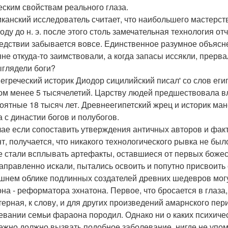
еским свойствам реального глаза.
канский исследователь считает, что наибольшего мастерств
году до н. э. после этого столь замечательная технология от
едствии забывается вовсе. Единственное разумное объясне
яне откуда-то заимствовали, а когда запасы иссякли, прерва
ыглядели боги?
егреческий историк Диодор сицилийский писал' со слов еги
ом менее 5 тысячелетий. Царству людей предшествовала вл
оятные 18 тысяч лет. Древнеегипетский жрец и историк ма
а с династии богов и полубогов.
чае если сопоставить утверждения античных авторов и фа
, получается, что никакого технологического рывка не было.
е стали всплывать артефакты, оставшиеся от первых боже
аправленно искали, пытались освоить и попутно присвоить
шнем облике подлинных создателей древних шедевров мог
на - реформатора эхнатона. Первое, что бросается в глаза
терная, к слову, и для других произведений амарнского пе
евании семьи фараона породил. Однако ни о каких психичес
ежно должно вызвать подобное заболевание, нигде не упом