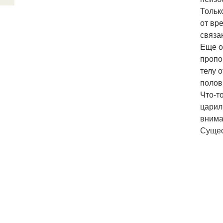
Тольк
от вр
связа
Еще о
пропо
телу 
полов
Что-т
царил
внима
Сущес