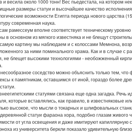
в и весила около 1000 тонн! Вес пьедестала, на котором нек
ищные размеры статуи и высочайшее качество исполнения
логические возможности Египта периода нового царства (1550
птуру современная наука.
 сам рамессеум вполне соответствует техническому уровню 
ны в основном из мягкого известняка и не блещут строител
 самую картину мы наблюдаем и с колоссами Мемнона, возр
ложенного за ними поминального храма. Как и в случае с р
я, не блещет высокими технологиями - необожженный кирпич
а.
 несообразное соседство можно объяснить только тем, что
ексы к памятникам, оставшимся от иной, гораздо более др
статуи.
внеегипетскими статуями связана еще одна загадка. Речь ид
аля, которые вставлялись, как правило, в известняковые и
лько высокое, что мысли о токарных и шлифовальных станк
 деревянной статуи фараона хора, подобно глазам живого ч
имости от угла освещения и даже имитируют капиллярную с
эноха из университета беркли показало удивительную близо