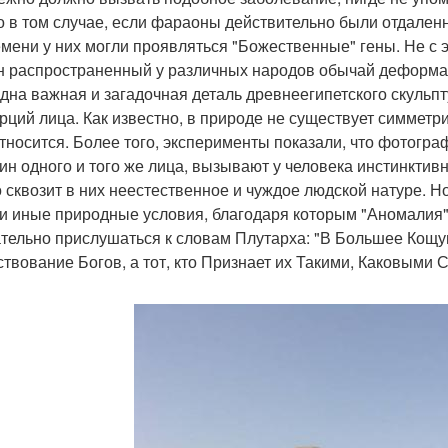
о в том случае, если фараоны действительно были отдален
емени у них могли проявляться "Божественные" гены. Не с 
н распространенный у различных народов обычай деформ
дна важная и загадочная деталь древнеегипетского скульп
рций лица. Как известно, в природе не существует симметр
относится. Более того, эксперименты показали, что фотогр
ин одного и того же лица, вызывают у человека инстинктив
о сквозит в них неестественное и чуждое людской натуре. Но
и иные природные условия, благодаря которым "Аномалия" 
тельно прислушаться к словам Плутарха: "В Большее Кощун
твование Богов, а тот, кто Признает их Такими, Каковыми 