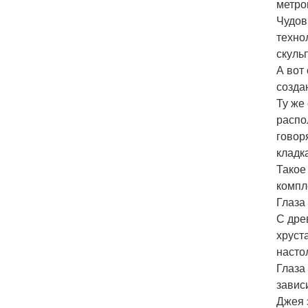
метро
Чудов
техно
скуль
А вот
созда
Ту же
распо
говор
кладк
Такое
компл
Глаза 
С дре
хруст
насто
Глаза
завис
Джея 