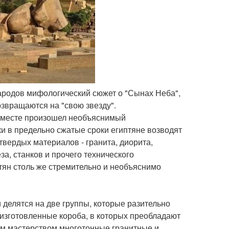
народов мифологический сюжет о "Сынах Неба",
звращаются на "свою звезду".
том месте произошел необъяснимый
и в предельно сжатые сроки египтяне возводят
вердых материалов - гранита, диорита,
за, станков и прочего технического
тян столь же стремительно и необъяснимо
 делятся на две группы, которые разительно
 изготовленные короба, в которых преобладают
ым мастерством многотонные гранитные и