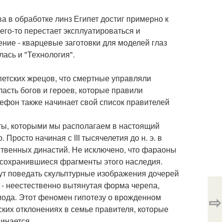
а в обработке линз Египет достиг примерно к
чего-то перестает эксплуатироваться и
ние - кварцевые заготовки для моделей глаз
лась и "Технология".
петских жрецов, что смертные управляли
асть богов и героев, которые правили
нефон также начинает свой список правителей
кты, которыми мы располагаем в настоящий
 Просто начиная с III тысячелетия до н. э. в
ственных династий. Не исключено, что фараоны
 сохранившиеся фрагменты этого наследия.
ут поведать скульптурные изображения дочерей
, - неестественно вытянутая форма черепа,
риода. Этот феномен гипотезу о врожденном
⇨
ких отклонениях в семье правителя, которые
инается.