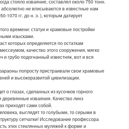
огда стояло изваяние, составлял около 750 тонн.
 абсолютно не вписываются в известные нам
-1070 гг. до н. э. ), которым датирует
того времени: статуи и храмовые постройки
ьными изысками.
аст которых определяется по остаткам
амессеумом, качество этого сооружения, мягко
 и грубо подогнанный известняк, вот и вся
 фараоны попросту пристраивали свои храмовые
евней и высокоразвитой цивилизации.
ет о глазах, сделанных из кусочков горного
ли деревянные изваяния. Качество линз
ах приходят сами собой.
еловека, выглядят то голубыми, то серыми в
труктуру сетчатки! Исследование профессора
сть этих стеклянных муляжей к форме и