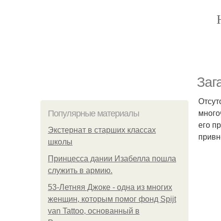
Заг
Отсут
много
Популярные материалы
его п
Экстернат в старших классах
привн
школы
Принцесса дании Изабелла пошла
служить в армию.
53-Летняя Джоке - одна из многих
женщин, которым помог фонд Spijt
van Tattoo, основанный в