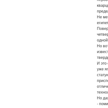
кварц
преде
Не ме
египе
Повер
четве
одной
Но во
извес
тверд
И это
уже я
стату
присп
отлич
техно
Но да
- пом