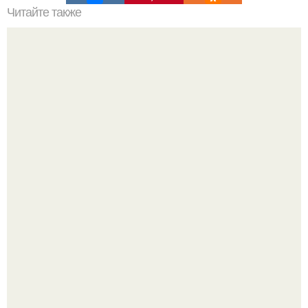
Читайте также
Армейский тест на психику. Армейский психологический
тест.
Голливуд умеет не только играть роли, но и болеть по-
настоящему.