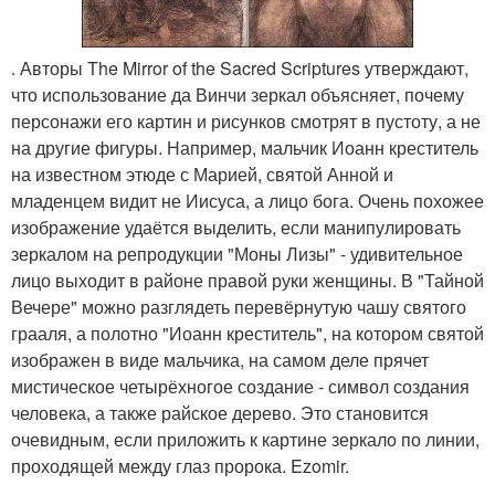
. Авторы The Mirror of the Sacred Scriptures утверждают,
что использование да Винчи зеркал объясняет, почему
персонажи его картин и рисунков смотрят в пустоту, а не
на другие фигуры. Например, мальчик Иоанн креститель
на известном этюде с Марией, святой Анной и
младенцем видит не Иисуса, а лицо бога. Очень похожее
изображение удаётся выделить, если манипулировать
зеркалом на репродукции "Моны Лизы" - удивительное
лицо выходит в районе правой руки женщины. В "Тайной
Вечере" можно разглядеть перевёрнутую чашу святого
грааля, а полотно "Иоанн креститель", на котором святой
изображен в виде мальчика, на самом деле прячет
мистическое четырёхногое создание - символ создания
человека, а также райское дерево. Это становится
очевидным, если приложить к картине зеркало по линии,
проходящей между глаз пророка. Ezomir.