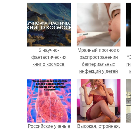
5 научно-
Мрачный прогноз о
фантастических
распространении
"
книг о космосе.
бактериальных
ги
инфекций у детей
вышел.
Российские ученые
Высокая, стройная,