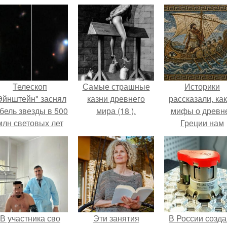
Телескоп
Самые страшные
Историки
Эйнштейн" заснял
казни древнего
рассказали, ка
бель звезды в 500
мира (18 ).
мифы о древн
млн световых лет
Греции нам
от земли.
навязало кино
В участника сво
Эти занятия
В России созд