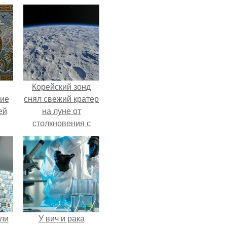
Корейский зонд
кие
снял свежий кратер
ей
на луне от
столкновения с
.
обломком Falcon 9.
али
У вич и рака