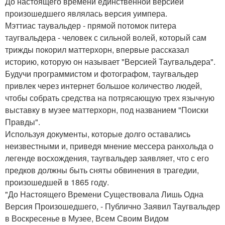
До настоящего времени единственной версией
произошедшего являлась версия уимпера.
Мэттиас таувальдер - прямой потомок питера
таугвальдера - человек с сильной волей, который сам
трижды покорил маттерхорн, впервые рассказал
историю, которую он называет "Версией Таугвальдера".
Будучи программистом и фотографом, таугвальдер
привлек через интернет большое количество людей,
чтобы собрать средства на потрясающую трех язычную
выставку в музее маттерхорн, под названием "Поиски
Правды".
Используя документы, которые долго оставались
неизвестными и, приведя мнение мессера ранхольда о
легенде восхождения, таугвальдер заявляет, что с его
предков должны быть сняты обвинения в трагедии,
произошедшей в 1865 году.
"До Настоящего Времени Существовала Лишь Одна
Версия Произошедшего, - Публично Заявил Таугвальдер
в Воскресенье в Музее, Всем Своим Видом