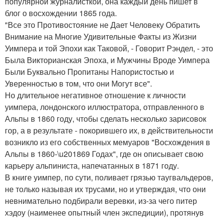
популярной журналисткой, она каждый день пишет в
блог о восхождении 1865 года.
"Все это Противостояние не Дает Человеку Обратить
Внимание на Многие Удивительные Факты из Жизни
Уимпера и той Эпохи как Таковой, - Говорит Рэндел, - это
Была Викторианская Эпоха, и Мужчины Вроде Уимпера
Были Буквально Пропитаны Напористостью и
Уверенностью в том, что они Могут все".
Но длительное негативное отношение к личности
уимпера, лондонского иллюстратора, отправленного в
Альпы в 1860 году, чтобы сделать несколько зарисовок
гор, а в результате - покорившего их, в действительности
возникло из его собственных мемуаров "Восхождения в
Альпы в 1860-\u201869 Годах", где он описывает свою
карьеру альпиниста, напечатанных в 1871 году.
В книге уимпер, по сути, поливает грязью таугвальдеров,
не только называя их трусами, но и утверждая, что они
невнимательно подбирали веревки, из-за чего питер
хэдоу (наименее опытный член экспедиции), протянув