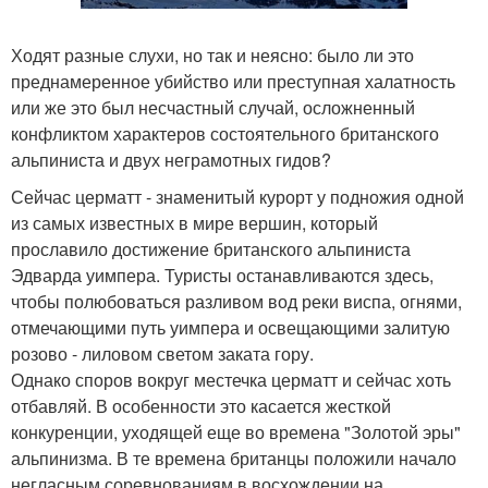
Ходят разные слухи, но так и неясно: было ли это
преднамеренное убийство или преступная халатность
или же это был несчастный случай, осложненный
конфликтом характеров состоятельного британского
альпиниста и двух неграмотных гидов?
Сейчас церматт - знаменитый курорт у подножия одной
из самых известных в мире вершин, который
прославило достижение британского альпиниста
Эдварда уимпера. Туристы останавливаются здесь,
чтобы полюбоваться разливом вод реки виспа, огнями,
отмечающими путь уимпера и освещающими залитую
розово - лиловом светом заката гору.
Однако споров вокруг местечка церматт и сейчас хоть
отбавляй. В особенности это касается жесткой
конкуренции, уходящей еще во времена "Золотой эры"
альпинизма. В те времена британцы положили начало
негласным соревнованиям в восхождении на