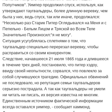
Попутчиков". Уимпер продолжил спуск, используя, как
утверждают таугвальдеры, более длинную веревку, чем
была у них, ведь спуск, так или иначе, продолжался:
"Несколько раз Старик Питер Оглядывался на Меня и с
Пепельно - Белым Лицом и Тряской во Всем Теле
Значительно Произносил:"я не могу".
Ситуация усугублялась сплетнями о том, что
таугвальдер специально перерезал веревку, чтобы
расправиться со своим конкурентом.
Следствие, начавшееся 21 июля 1865 года и длившееся
в течение трех дней, постановило, что питер хэдоу,
ввиду своей неопытности, сорвался, что повлекло за
собой случившуюся трагедию. Официальных обвинений
не последовало, но репутация семьи таугвальдеров
серьезно пострадала. А так как таугвальдеры не умели
ни читать ни писать, их версия известна не многим.
Единственным источником фактической информации
всегда оставался уимпер, - сообщает хаммонд.