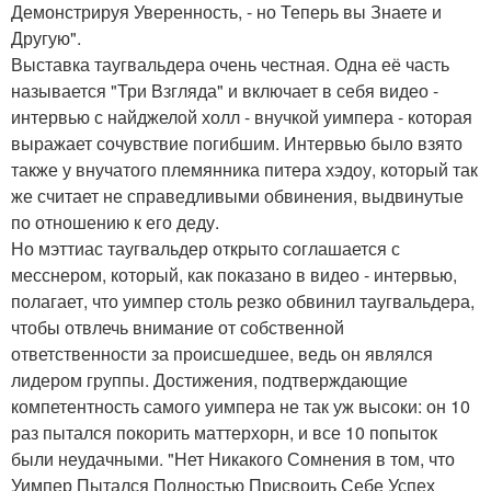
Демонстрируя Уверенность, - но Теперь вы Знаете и
Другую".
Выставка таугвальдера очень честная. Одна её часть
называется "Три Взгляда" и включает в себя видео -
интервью с найджелой холл - внучкой уимпера - которая
выражает сочувствие погибшим. Интервью было взято
также у внучатого племянника питера хэдоу, который так
же считает не справедливыми обвинения, выдвинутые
по отношению к его деду.
Но мэттиас таугвальдер открыто соглашается с
месснером, который, как показано в видео - интервью,
полагает, что уимпер столь резко обвинил таугвальдера,
чтобы отвлечь внимание от собственной
ответственности за происшедшее, ведь он являлся
лидером группы. Достижения, подтверждающие
компетентность самого уимпера не так уж высоки: он 10
раз пытался покорить маттерхорн, и все 10 попыток
были неудачными. "Нет Никакого Сомнения в том, что
Уимпер Пытался Полностью Присвоить Себе Успех