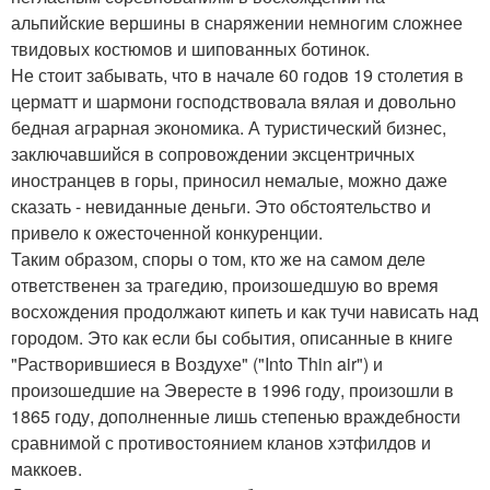
альпийские вершины в снаряжении немногим сложнее
твидовых костюмов и шипованных ботинок.
Не стоит забывать, что в начале 60 годов 19 столетия в
церматт и шармони господствовала вялая и довольно
бедная аграрная экономика. А туристический бизнес,
заключавшийся в сопровождении эксцентричных
иностранцев в горы, приносил немалые, можно даже
сказать - невиданные деньги. Это обстоятельство и
привело к ожесточенной конкуренции.
Таким образом, споры о том, кто же на самом деле
ответственен за трагедию, произошедшую во время
восхождения продолжают кипеть и как тучи нависать над
городом. Это как если бы события, описанные в книге
"Растворившиеся в Воздухе" ("Into Thin air") и
произошедшие на Эвересте в 1996 году, произошли в
1865 году, дополненные лишь степенью враждебности
сравнимой с противостоянием кланов хэтфилдов и
маккоев.