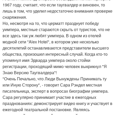
1967 году, считает, что если таугвалдер и виновен, то
лишь в том, что уделил недостаточно внимания проверке
снаряжения.
Но, несмотря на то, что церматт празднует победу
уимпера, местные стараются скрыть от туристов, что не
все здесь так уж любят уимпера. В одном из отелей
модной сети "Alex Hotel", в котором уже несколько
десятилетий останавливаются представители высшего
общества, произошел интересный случай. Когда кто-то
упомянул имя Эдварда уимпера около стойки
регистрации, проходящий мимо человек выкрикнул "Я
Знаю Версию Таугвалдера"!
"Очень Печально, что Люди Вынуждены Принимать ту
или Иную Сторону", - говорит Сара Рэндел местная
писательница, эксперт в вопросах биографии уимпера.
Сара регулярно принимает участие в ежегодных
празднованиях: демонстрирует видео книгу и участвует в
ежегодной театральной постановке. Являясь