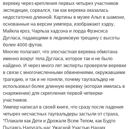
веревку через крепления первых четырех участников
экспедиции, сорвался, так как веревка оказалась
недостаточно длинной. Картины в музее Альп в шамони,
основанные на версии уимпера, изображают хэдоу,
Майкла кроз, Чарльза хадсона и лорда Фрэнсиса
Дугласа, падающими в ледниковую трещину с высоты
более 4000 футов.
Многие полагают, что злосчастная веревка обмотана
именно вокруг тела Дугласа, которое так и не было
найдено. И через много лет эксперты проверяли веревки
в связи с многочисленными обвинениями, окружавшими
трагедию, и так и не поняли, почему таугвальдер не
использовал более длинную веревку (которая имелась в
снаряжении) для скрепления первой четверки
участников.
Уимпер написал в своей книге, что сразу после падения
четырех несчастных таугвальдеры застыли от страха,
"Плакали как Дети и Дрожали Всем Телом, как Будто
Пытаясь Напугать нас Ужасной Участью Наших