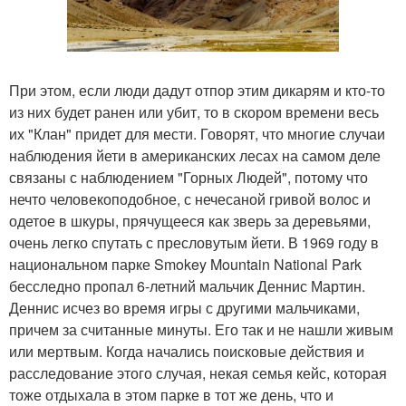
При этом, если люди дадут отпор этим дикарям и кто-то
из них будет ранен или убит, то в скором времени весь
их "Клан" придет для мести. Говорят, что многие случаи
наблюдения йети в американских лесах на самом деле
связаны с наблюдением "Горных Людей", потому что
нечто человекоподобное, с нечесаной гривой волос и
одетое в шкуры, прячущееся как зверь за деревьями,
очень легко спутать с пресловутым йети. В 1969 году в
национальном парке Smokey Mountain National Park
бесследно пропал 6-летний мальчик Деннис Мартин.
Деннис исчез во время игры с другими мальчиками,
причем за считанные минуты. Его так и не нашли живым
или мертвым. Когда начались поисковые действия и
расследование этого случая, некая семья кейс, которая
тоже отдыхала в этом парке в тот же день, что и