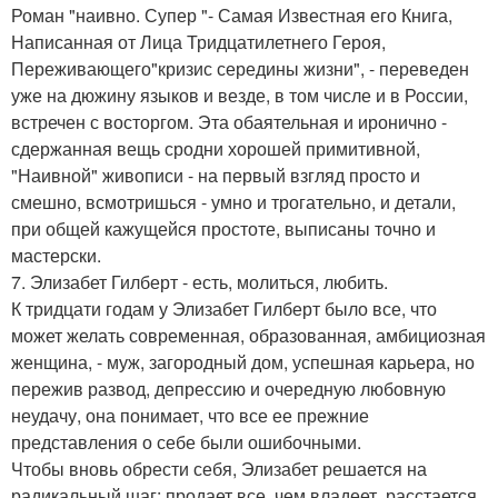
Роман "наивно. Супер "- Самая Известная его Книга,
Написанная от Лица Тридцатилетнего Героя,
Переживающего"кризис середины жизни", - переведен
уже на дюжину языков и везде, в том числе и в России,
встречен с восторгом. Эта обаятельная и иронично -
сдержанная вещь сродни хорошей примитивной,
"Наивной" живописи - на первый взгляд просто и
смешно, всмотришься - умно и трогательно, и детали,
при общей кажущейся простоте, выписаны точно и
мастерски.
7. Элизабет Гилберт - есть, молиться, любить.
К тридцати годам у Элизабет Гилберт было все, что
может желать современная, образованная, амбициозная
женщина, - муж, загородный дом, успешная карьера, но
пережив развод, депрессию и очередную любовную
неудачу, она понимает, что все ее прежние
представления о себе были ошибочными.
Чтобы вновь обрести себя, Элизабет решается на
радикальный шаг: продает все, чем владеет, расстается