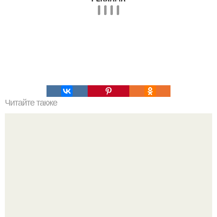
Читайте также
Экзистенциальный кризис это. Что такое
экзистенциальный кризис, или почему не все любят
выходные.