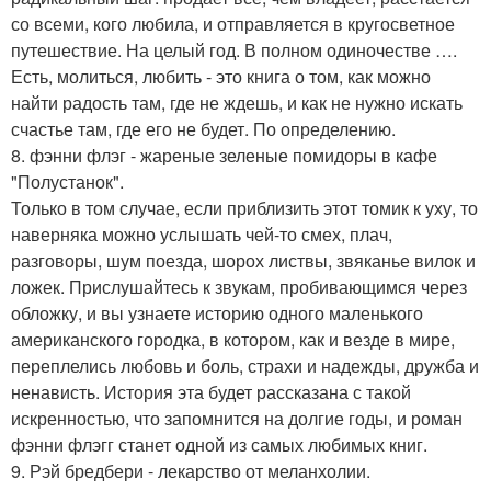
со всеми, кого любила, и отправляется в кругосветное
путешествие. На целый год. В полном одиночестве ….
Есть, молиться, любить - это книга о том, как можно
найти радость там, где не ждешь, и как не нужно искать
счастье там, где его не будет. По определению.
8. фэнни флэг - жареные зеленые помидоры в кафе
"Полустанок".
Только в том случае, если приблизить этот томик к уху, то
наверняка можно услышать чей-то смех, плач,
разговоры, шум поезда, шорох листвы, звяканье вилок и
ложек. Прислушайтесь к звукам, пробивающимся через
обложку, и вы узнаете историю одного маленького
американского городка, в котором, как и везде в мире,
переплелись любовь и боль, страхи и надежды, дружба и
ненависть. История эта будет рассказана с такой
искренностью, что запомнится на долгие годы, и роман
фэнни флэгг станет одной из самых любимых книг.
9. Рэй бредбери - лекарство от меланхолии.