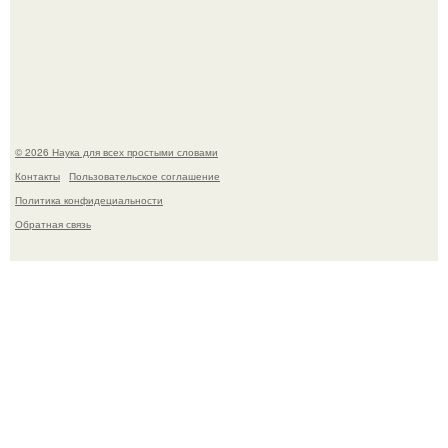
Язык дятла - необычный природный механизм.
© 2026 Наука для всех простыми словами
Контакты
Пользовательское соглашение
Политика конфидециальности
Обратная связь