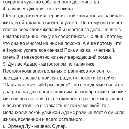
сохраняя чувство собственного достоинства.
4. даунхэм Дженни - пока я жива.
Шестнадцатилетняя героиня этой книги только начинает
жить, и ей так много хочется успеть. Поэтому она пишет
список всех своих желаний и берется за дело. Не все в
нем так невинно, как у ее сверстников. Но лишь потому,
что она во многом на них не похожа. А еще потому, что
ей нужно успеть все сейчас! Пока я жива" - честный,
смелый и невероятно жизнеутверждающий роман.
5. Дуглас Адамс - автостопом по галактике.
Пестрая компания вольных странников колесит от
звезды к звезде в поисках радости, покоя и коктейля
"Пангалактический Грызлодер" - но неведомые силы по
два раза на дню навязывают им разнообразные высокие
миссии по спасению всего живого от разных мерзавцев
и психопатов. То с саркастической усмешкой, то с
меланхолической улыбкой Адамс размышляет о смысле
жизни, вселенной и всего остального.
6. Эрленд Лу - наивно. Супер.