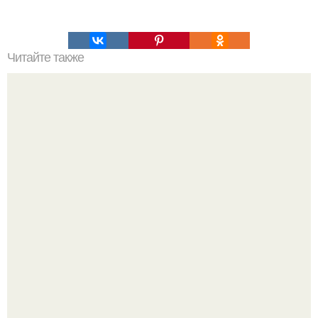
Читайте также
Зверства ЧЕЧЕНЦЕВ. Зверства чеченских боевиков во
время первой чеченской.