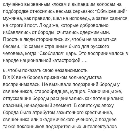
случайно вырванным клокам и выпавшим волосам на
подбородке относились весьма серьезно: "Облысевший"
мужчина, как правило, шел на исповедь, а затем садился
на строгий пост. Люди же, которые добровольно
избавлялись от бороды, считались одержимыми.
Простые люди сторонились их, чтобы не заразиться
бесами. Но самым страшным было для русского
человека, когда "Скоблился" царь. Это воспринималось в
народе национальной катастрофой ….
6. чтобы показать свою независимость.
В XIX веке борода признаком вольнодумства
воспринималась. Не вызывали подозрений бороды у
священников, старообрядцев, купцов. Разночинцы же,
отпускавшие бороды расценивались как потенциально
опасный, ненадежный элемент. В советскую эпоху
борода была атрибутом зажиточного крестьянина,
священника или академического ученого, а позднее
также поклонников подозрительных интеллектуалов