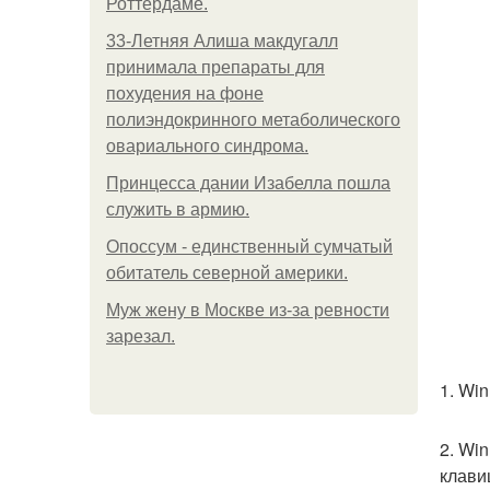
Роттердаме.
33-Летняя Алиша макдугалл
принимала препараты для
похудения на фоне
полиэндокринного метаболического
овариального синдрома.
Принцесса дании Изабелла пошла
служить в армию.
Опоссум - единственный сумчатый
обитатель северной америки.
Mуж жену в Москве из-за ревности
зарезал.
1. Win
2. Wi
клави