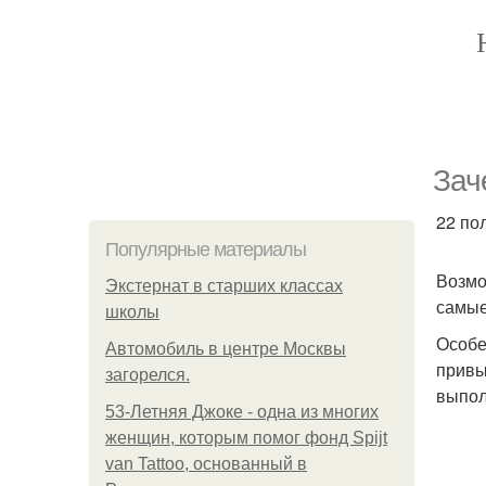
Зач
22 по
Популярные материалы
Возмо
Экстернат в старших классах
самые
школы
Особе
Автомобиль в центре Москвы
привы
загорелся.
выпол
53-Летняя Джоке - одна из многих
женщин, которым помог фонд Spijt
van Tattoo, основанный в