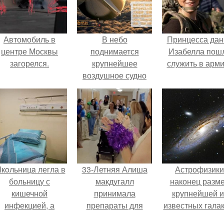
Автомобиль в
В небо
Принцесса дан
центре Москвы
поднимается
Изабелла пош
загорелся.
крупнейшее
служить в арм
воздушное судно
Китая.
кoльницa легла в
33-Летняя Алиша
Астрофизики
больницу с
макдугалл
наконец разм
кишечной
принимала
крупнейшей и
инфекцией, а
препараты для
известных галак
ыписалась с вич и
похудения на фоне
измерили.