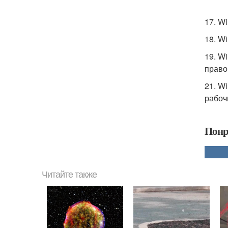
17. W
18. Wi
19. W
право
21. Wi
рабоч
Понр
Читайте также