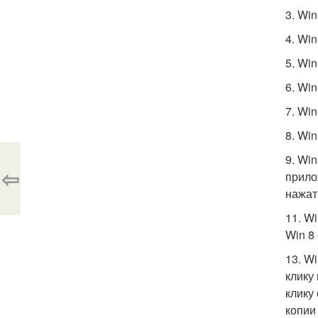
3. Win
4. Win
5. Win
6. Win
7. Win
8. Wi
9. Wi
⇦
прило
нажат
11. W
Win 8
13. Wi
клику
клику
копии