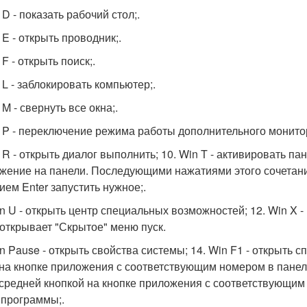
 D - показать рабочий стол;.
 E - открыть проводник;.
 F - открыть поиск;.
 L - заблокировать компьютер;.
 M - свернуть все окна;.
n P - переключение режима работы дополнительного монитор
n R - открыть диалог выполнить; 10. Win T - активировать п
жение на панели. Последующими нажатиями этого сочетани
ием Enter запустить нужное;.
in U - открыть центр специальных возможностей; 12. Win X 
 открывает "Скрытое" меню пуск.
n Pause - открыть свойства системы; 14. Win F1 - открыть сп
 на кнопке приложения с соответствующим номером в панели за
 средней кнопкой на кнопке приложения с соответствующим 
 программы;.