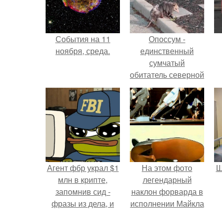
События на 11
Опоссум -
ноября, среда.
единственный
сумчатый
обитатель северной
америки.
Агент фбр украл $1
На этом фото
Ш
млн в крипте,
легендарный
запомнив сид -
наклон форварда в
фразы из дела, и
исполнении Майкла
советовался с
Джексона и его
в