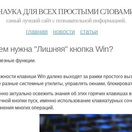
НАУКА ДЛЯ ВСЕХ ПРОСТЫМИ СЛОВАМ
самый лучший сайт c познавательной информацией.
главная
новости
статьи
ем нужна "Лишняя" кнопка Win?
лезные функции.
жности клавиши Win далеко выходят за рамки простого вы
 разные системные утилиты, управлять окнами, блокироват
нно актуально освежить знания об этих горячих клавишах в с
чной кнопки пуск, именно использование клавиатурных со
нения многих операций.