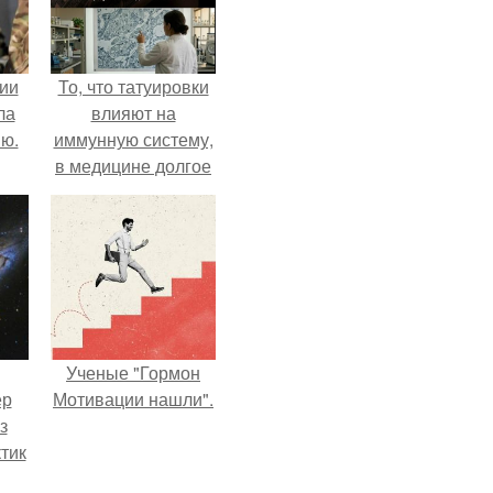
ии
То, что татуировки
ла
влияют на
ию.
иммунную систему,
в медицине долгое
время
рассматривалось
лишь как гипотеза.
Ученые "Гормон
ер
Мотивации нашли".
з
тик