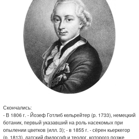
Скончались:
- В 1806 г. - Йозеф Готлиб кельрейтер (р. 1733), немецкий
ботаник, первый указавший на роль насекомых при
опылении цветков (илл. 3); - в 1855 г. - сёрен кьеркегор
(р. 1813), датский философ и теолог, которого позже