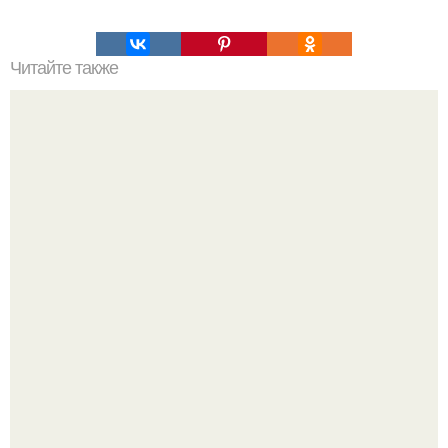
Читайте также
Кто такие джедаи на самом деле.
Я Алина, мне 31 год, люблю домашние вечера, вкусные