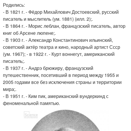
Родились:
- В 1821 г. - Фёдор Михайлович Достоевский, русский
писатель и мыслитель (ум. 1881) (илл. 2);.
- В 1864 г. - Морис леблан, французский писатель, автор
книг об Арсене люпене;.
- В 1903 г. - Александр Константинович ильинский,
советский актёр театра и кино, народный артист Ссср
(ум. 1967); - в 1922 г. - Курт воннегут, американский
писатель;.
- В 1937 г. - Андрэ брюжиру, французский
путешественник, посетивший в период между 1955 и
2005 годами все без исключения страны и территории
мира;.
- В 1951 г. - Ким пик, американский вундеркинд с
феноменальной памятью.