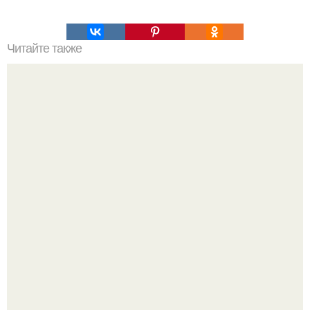
Читайте также
12 выражений, которым не учат учебники английского
языка.